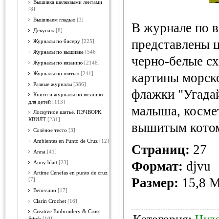
Вышивка шелковыми лентами
[8]
Вышиваем гладью
[3]
В журнале по 
Декупаж
[8]
представлены 
Журналы по бисеру
[225]
Журналы по вышивке
[546]
черно-белые с
Журналы по вязанию
[2148]
картины морск
Журналы по шитью
[241]
Разные журналы
[386]
флажки "Угадай
Книги и журналы по вязанию
для детей
[113]
малыша, космет
Лоскутное шитьё. ПЭЧВОРК.
КВИЛТ
[231]
вышитым котом
Солёное тесто
[3]
Ambientes en Punto de Cruz
[12]
Страниц:
27
Anna
[41]
Формат:
djvu
Anny blatt
[23]
Artime Cenefas en punto de cruz
Размер:
15,8 
[7]
Benissimo
[17]
Clarin Crochet
[16]
Creative Embroidery & Cross
Stitch
[10]