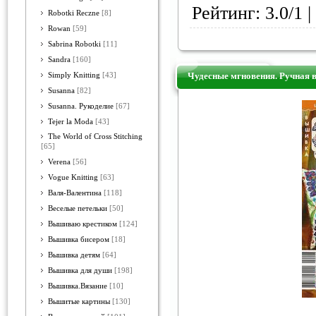
Рейтинг: 3.0/1 |
Robotki Reczne
[8]
Rowan
[59]
Sabrina Robotki
[11]
Sandra
[160]
Чудесные мгновения. Ручная 
Simply Knitting
[43]
Susanna
[82]
Susanna. Рукоделие
[67]
Tejer la Moda
[43]
The World of Cross Stitching
[65]
Verena
[56]
Vogue Knitting
[63]
Валя-Валентина
[118]
Веселые петельки
[50]
Вышиваю крестиком
[124]
Вышивка бисером
[18]
Вышивка детям
[64]
Вышивка для души
[198]
Вышивка.Вязание
[10]
Вышитые картины
[130]