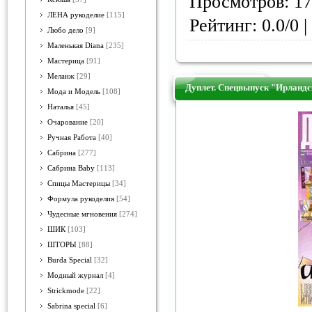
Просмотров: 17
ЛЕНА рукоделие
[115]
Рейтинг: 0.0/0 |
Любо дело
[9]
Маленькая Diana
[235]
Мастерица
[91]
Меланж
[29]
Дуплет. Спецвыпуск "Ирландс
Мода и Модель
[108]
Наталья
[45]
Очарование
[20]
Ручная Работа
[40]
Сабрина
[277]
Сабрина Baby
[113]
Спицы Мастерицы
[34]
Формула рукоделия
[54]
Чудесные мгновения
[274]
ШИК
[103]
ШТОРЫ
[88]
Burda Special
[32]
Модный журнал
[4]
Strickmode
[22]
Sabrina special
[6]