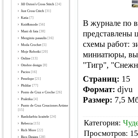
Jill Oxton's Cross Stitch
[24]
Just Cross Ctitch
[31]
Katia
[7]
В журнале по 
Knit&mode
[56]
представлены 
Mani di fata
[38]
Mezginiu pasaulis
[16]
схемы работ: з
Moda Crochet
[5]
Moje Robotki
[20]
миниатюры, вы
Online
[13]
"Тигр", "Снежн
Ottobre design
[8]
Pacios
[16]
Страниц:
15
Penelope
[21]
Phildar
[77]
Формат:
djvu
Ponto de Cruz e Croche
[26]
Размер:
7,5 М
Praktika
[4]
Punto de Cruz Creaciones Artime
[15]
Rankdarbiu kraitele
[24]
Категория:
Чуд
Rebecca
[15]
Rich More
[22]
Просмотров: 15
Rico Design
[28]