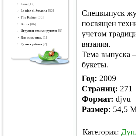
Lena
[17]
Спецвыпуск жу
Le idee di Susanna
[52]
The Knitter
[36]
посвящен техн
Burda
[86]
Игрушки своими руками
[5]
учетом традиц
Для животных
[1]
вязания.
Ручная работа
[2]
Тема выпуска –
букеты.
Год:
2009
Страниц:
271
Формат:
djvu
Размер:
54,5 
Категория:
Дуп