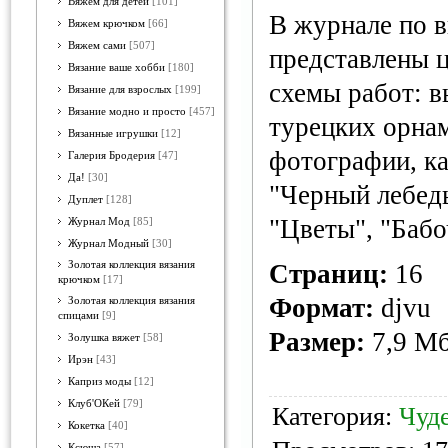
Вяжем для детей
[101]
В журнале по 
Вяжем крючком
[66]
Вяжем сами
[507]
представлены 
Вязание ваше хобби
[180]
схемы работ: 
Вязание для взрослых
[199]
Вязание модно и просто
[457]
турецких орнам
Вязанные игрушки
[12]
фотографии, к
Галерия Бродерия
[47]
Да!
[30]
"Черный лебедь
Дуплет
[128]
"Цветы", "Бабо
Журнал Мод
[85]
Журнал Модный
[30]
Золотая коллекция вязания
Страниц:
16
крючком
[17]
Формат:
djvu
Золотая коллекция вязания
спицами
[9]
Размер:
7,9 М
Золушка вяжет
[58]
Ирэн
[43]
Каприз моды
[12]
Клуб'ОКей
[79]
Категория:
Чуд
Кокетка
[40]
Ксюша
[57]