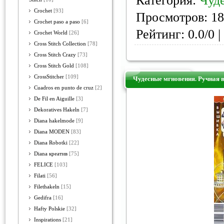
Категория:
Чуд
Crochet
[93]
Просмотров: 18
Crochet paso a paso
[6]
Рейтинг: 0.0/0 |
Crochet World
[26]
Cross Stitch Collection
[78]
Cross Stitch Crazy
[73]
Cross Stitch Gold
[108]
CrossStitcher
[109]
Чудесные мгновения. Ручная 
Cuadros en punto de cruz
[2]
De Fil en Aiguille
[3]
Dekoratives Hakeln
[7]
Diana hakelmode
[9]
Diana MODEN
[83]
Diana Robotki
[22]
Diana креатив
[75]
FELICE
[103]
Filati
[56]
Filethakeln
[15]
Gedifra
[16]
Hafty Polskie
[32]
Inspirations
[21]