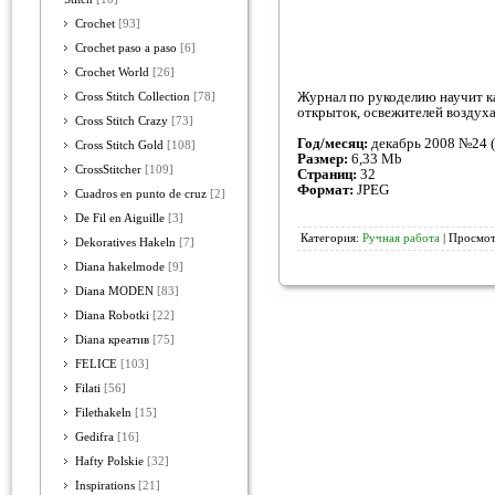
Crochet
[93]
Crochet paso a paso
[6]
Crochet World
[26]
Журнал по рукоделию научит ка
Cross Stitch Collection
[78]
открыток, освежителей воздуха
Cross Stitch Crazy
[73]
Год/месяц:
декабрь 2008 №24 (
Cross Stitch Gold
[108]
Размер:
6,33 Mb
CrossStitcher
[109]
Страниц:
32
Формат:
JPEG
Cuadros en punto de cruz
[2]
De Fil en Aiguille
[3]
Категория:
Ручная работа
| Просмот
Dekoratives Hakeln
[7]
Diana hakelmode
[9]
Diana MODEN
[83]
Diana Robotki
[22]
Diana креатив
[75]
FELICE
[103]
Filati
[56]
Filethakeln
[15]
Gedifra
[16]
Hafty Polskie
[32]
Inspirations
[21]