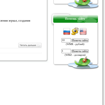
Помощь сайту
ления зеркал, создания
(WMR - рублей)
(WMZ - долларов)