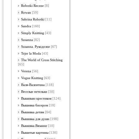
Robotki Reczne
[8]
Rowan
[59]
Sabrina Robotki
[11]
Sandra
[160]
Simply Knitting
[43]
Susanna
[82]
Susanna. Рукоделие
[67]
Tejer la Moda
[43]
The World of Cross Stitching
[65]
Verena
[56]
Vogue Knitting
[63]
Валя-Валентина
[118]
Веселые петельки
[50]
Вышиваю крестиком
[124]
Вышивка бисером
[18]
Вышивка детям
[64]
Вышивка для души
[198]
Вышивка.Вязание
[10]
Вышитые картины
[130]