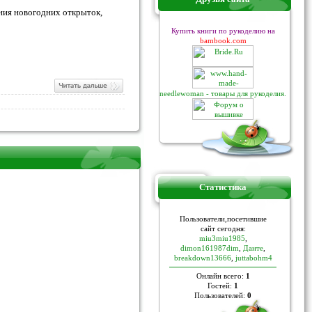
ния новогодних открыток,
Купить книги по рукоделию на
bambook.com
needlewoman - товары для рукоделия.
Статистика
Пoльзoвaтели,пoceтившие
caйт ceгoдня:
miu3miu1985
,
dimon161987dim
,
Данте
,
breakdown13666
,
juttabohm4
Онлайн всего:
1
Гостей:
1
Пользователей:
0