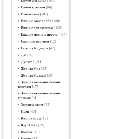
Вяжем для детей
[101]
Вяжем крючком
[66]
Вяжем сами
[507]
Вязание ваше хобби
[180]
Вязание для взрослых
[199]
Вязание модно и просто
[457]
Вязанные игрушки
[12]
Галерия Бродерия
[47]
Да!
[30]
Дуплет
[128]
Журнал Мод
[85]
Журнал Модный
[30]
Золотая коллекция вязания
крючком
[17]
Золотая коллекция вязания
спицами
[9]
Золушка вяжет
[58]
Ирэн
[43]
Каприз моды
[12]
Клуб'ОКей
[79]
Кокетка
[40]
Ксюша
[57]