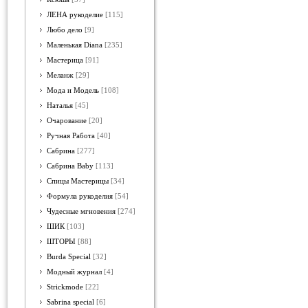
ЛЕНА рукоделие
[115]
Любо дело
[9]
Маленькая Diana
[235]
Мастерица
[91]
Меланж
[29]
Мода и Модель
[108]
Наталья
[45]
Очарование
[20]
Ручная Работа
[40]
Сабрина
[277]
Сабрина Baby
[113]
Спицы Мастерицы
[34]
Формула рукоделия
[54]
Чудесные мгновения
[274]
ШИК
[103]
ШТОРЫ
[88]
Burda Special
[32]
Модный журнал
[4]
Strickmode
[22]
Sabrina special
[6]