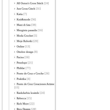
Jill Oxton's Cross Stitch
[24]
Just Cross Ctitch
[31]
Katia
[7]
Knit&mode
[56]
Mani di fata
[38]
Mezginiu pasaulis
[16]
Moda Crochet
[5]
Moje Robotki
[20]
Online
[13]
Ottobre design
[8]
Pacios
[16]
Penelope
[21]
Phildar
[77]
Ponto de Cruz e Croche
[26]
Praktika
[4]
Punto de Cruz Creaciones Artime
[15]
Rankdarbiu kraitele
[24]
Rebecca
[15]
Rich More
[22]
Rico Design
[28]