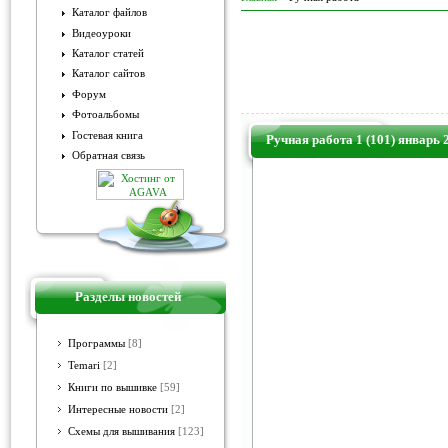
Каталог файлов
Видеоуроки
Каталог статей
Каталог сайтов
Форум
Фотоальбомы
Гостевая книга
Ручная работа 1 (101) январь 
Обратная связь
Разделы новостей
Программы
[8]
Temari
[2]
Книги по вышивке
[59]
Интересные новости
[2]
Схемы для вышивания
[123]