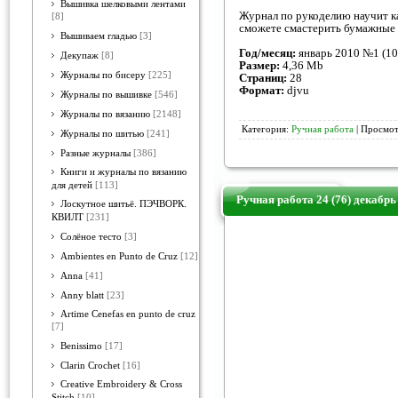
Вышивка шелковыми лентами
Журнал по рукоделию научит ка
[8]
сможете смастерить бумажные 
Вышиваем гладью
[3]
Год/месяц:
январь 2010 №1 (10
Декупаж
[8]
Размер:
4,36 Mb
Журналы по бисеру
[225]
Страниц:
28
Формат:
djvu
Журналы по вышивке
[546]
Журналы по вязанию
[2148]
Категория:
Ручная работа
| Просмот
Журналы по шитью
[241]
Разные журналы
[386]
Книги и журналы по вязанию
для детей
[113]
Ручная работа 24 (76) декабрь
Лоскутное шитьё. ПЭЧВОРК.
КВИЛТ
[231]
Солёное тесто
[3]
Ambientes en Punto de Cruz
[12]
Anna
[41]
Anny blatt
[23]
Artime Cenefas en punto de cruz
[7]
Benissimo
[17]
Clarin Crochet
[16]
Creative Embroidery & Cross
Stitch
[10]