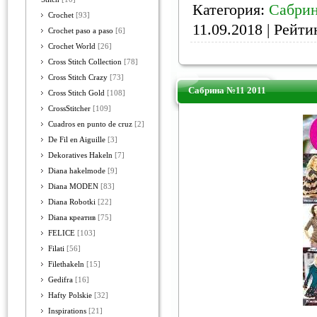
Категория:
Сабри
Crochet
[93]
11.09.2018
| Рейтин
Crochet paso a paso
[6]
Crochet World
[26]
Cross Stitch Collection
[78]
Cross Stitch Crazy
[73]
Сабрина №11 2011
Cross Stitch Gold
[108]
CrossStitcher
[109]
Cuadros en punto de cruz
[2]
De Fil en Aiguille
[3]
Dekoratives Hakeln
[7]
Diana hakelmode
[9]
Diana MODEN
[83]
Diana Robotki
[22]
Diana креатив
[75]
FELICE
[103]
Filati
[56]
Filethakeln
[15]
Gedifra
[16]
Hafty Polskie
[32]
Inspirations
[21]