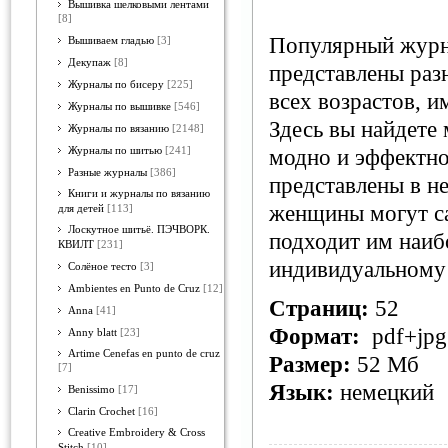
Вышивка шелковыми лентами
[8]
Популярный журна
Вышиваем гладью
[3]
Декупаж
[8]
представлены раз
Журналы по бисеру
[225]
всех возрастов, 
Журналы по вышивке
[546]
Здесь вы найдете 
Журналы по вязанию
[2148]
Журналы по шитью
[241]
модно и эффектно
Разные журналы
[386]
представлены в н
Книги и журналы по вязанию
женщины могут са
для детей
[113]
Лоскутное шитьё. ПЭЧВОРК.
подходит им наибо
КВИЛТ
[231]
индивидуальному
Солёное тесто
[3]
Ambientes en Punto de Cruz
[12]
Страниц:
52
Anna
[41]
Формат:
pdf+jpg
Anny blatt
[23]
Artime Cenefas en punto de cruz
Размер:
52 Мб
[7]
Язык:
немецкий
Benissimo
[17]
Clarin Crochet
[16]
Creative Embroidery & Cross
Stitch
[10]