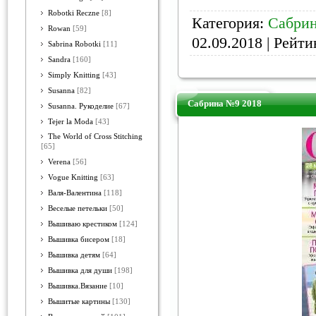
Robotki Reczne
[8]
Категория:
Сабри
Rowan
[59]
02.09.2018
| Рейтин
Sabrina Robotki
[11]
Sandra
[160]
Simply Knitting
[43]
Susanna
[82]
Сабрина №9 2018
Susanna. Рукоделие
[67]
Tejer la Moda
[43]
The World of Cross Stitching
[65]
Verena
[56]
Vogue Knitting
[63]
Валя-Валентина
[118]
Веселые петельки
[50]
Вышиваю крестиком
[124]
Вышивка бисером
[18]
Вышивка детям
[64]
Вышивка для души
[198]
Вышивка.Вязание
[10]
Вышитые картины
[130]