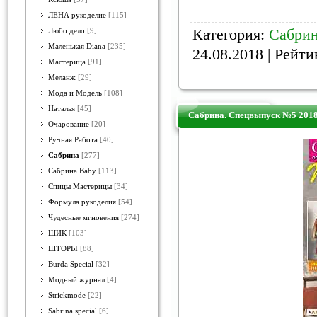
ЛЕНА рукоделие
[115]
Категория:
Сабри
Любо дело
[9]
Маленькая Diana
[235]
24.08.2018
| Рейтин
Мастерица
[91]
Меланж
[29]
Мода и Модель
[108]
Наталья
[45]
Сабрина. Спецвыпуск №5 201
Очарование
[20]
Ручная Работа
[40]
Сабрина
[277]
Сабрина Baby
[113]
Спицы Мастерицы
[34]
Формула рукоделия
[54]
Чудесные мгновения
[274]
ШИК
[103]
ШТОРЫ
[88]
Burda Special
[32]
Модный журнал
[4]
Strickmode
[22]
Sabrina special
[6]