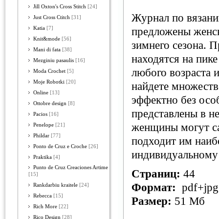
Jill Oxton's Cross Stitch
[24]
Журнал по вязани
Just Cross Ctitch
[31]
Katia
[7]
предложены женск
Knit&mode
[56]
зимнего сезона. 
Mani di fata
[38]
находятся на пик
Mezginiu pasaulis
[16]
любого возраста и
Moda Crochet
[5]
Moje Robotki
[20]
найдете множеств
Online
[13]
эффектно без особ
Ottobre design
[8]
представлены в н
Pacios
[16]
женщины могут са
Penelope
[21]
Phildar
[77]
подходит им наибо
Ponto de Cruz e Croche
[26]
индивидуальному
Praktika
[4]
Punto de Cruz Creaciones Artime
Страниц:
44
[15]
Формат:
pdf+jpg
Rankdarbiu kraitele
[24]
Rebecca
[15]
Размер:
51 Мб
Rich More
[22]
Rico Design
[28]