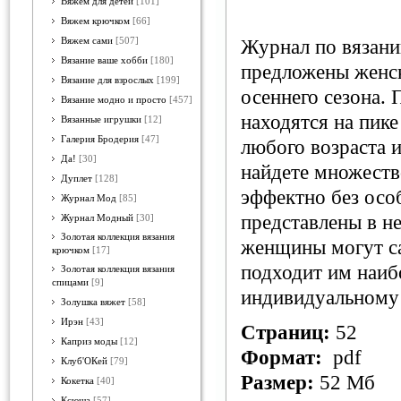
Вяжем для детей
[101]
Вяжем крючком
[66]
Вяжем сами
[507]
Журнал по вязани
Вязание ваше хобби
[180]
предложены женск
Вязание для взрослых
[199]
осеннего сезона.
Вязание модно и просто
[457]
находятся на пик
Вязанные игрушки
[12]
Галерия Бродерия
[47]
любого возраста и
Да!
[30]
найдете множеств
Дуплет
[128]
эффектно без особ
Журнал Мод
[85]
представлены в н
Журнал Модный
[30]
Золотая коллекция вязания
женщины могут са
крючком
[17]
подходит им наибо
Золотая коллекция вязания
спицами
[9]
индивидуальному
Золушка вяжет
[58]
Ирэн
[43]
Страниц:
52
Каприз моды
[12]
Формат:
pdf
Клуб'ОКей
[79]
Размер:
52 Мб
Кокетка
[40]
Ксюша
[57]