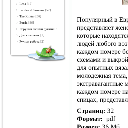
Lena
[17]
Le idee di Susanna
[52]
The Knitter
[36]
Популярный в Евр
Burda
[86]
представляет женс
Игрушки своими руками
[5]
которые находятс
Для животных
[1]
Ручная работа
[2]
людей любого возр
каждом номере бо
схемами и выкрой
для опытных вяза
молодежная тема,
экстравагантные м
каждом номере на
спицах, представ
Страниц:
32
Формат:
pdf
Размер:
36 Мб