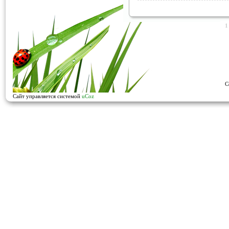
1
C
Сайт управляется системой
uCoz