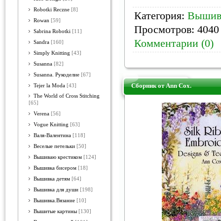
Robotki Reczne
[8]
Категория:
Вышив
Rowan
[59]
Просмотров: 4040 
Sabrina Robotki
[11]
Комментарии (0)
Sandra
[160]
Simply Knitting
[43]
Susanna
[82]
Susanna. Рукоделие
[67]
Сборник от Ann Cox.
Tejer la Moda
[43]
The World of Cross Stitching
[65]
Verena
[56]
Vogue Knitting
[63]
Валя-Валентина
[118]
Веселые петельки
[50]
Вышиваю крестиком
[124]
Вышивка бисером
[18]
Вышивка детям
[64]
Вышивка для души
[198]
Вышивка.Вязание
[10]
Вышитые картины
[130]