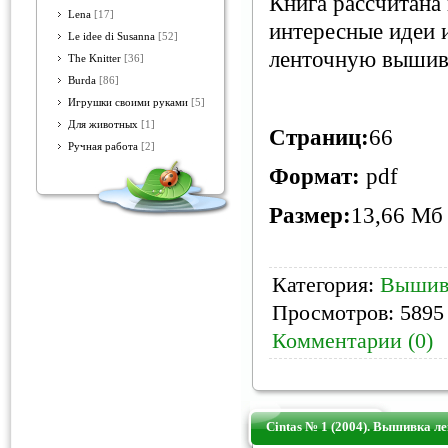
Книга рассчитана
Lena
[17]
интересные идеи и
Le idee di Susanna
[52]
ленточную вышив
The Knitter
[36]
Burda
[86]
Игрушки своими руками
[5]
Для животных
[1]
Страниц:
66
Ручная работа
[2]
Формат:
pdf
Размер:
13,66 Мб
Категория:
Вышив
Просмотров: 5895 
Комментарии (0)
Cintas № 1 (2004). Вышивка л