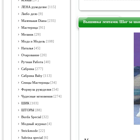
Ксюша
[57]
ЛЕНА рукоделие
[115]
Любо дело
[9]
Маленькая Diana
[235]
Вышивка лентами. Шаг за ша
Мастерица
[91]
Меланж
[29]
Мода и Модель
[108]
Наталья
[45]
Очарование
[20]
Ручная Работа
[40]
Сабрина
[277]
Сабрина Baby
[113]
Спицы Мастерицы
[34]
Формула рукоделия
[54]
Чудесные мгновения
[274]
ШИК
[103]
ШТОРЫ
[88]
Burda Special
[32]
Модный журнал
[4]
Strickmode
[22]
Sabrina special
[6]