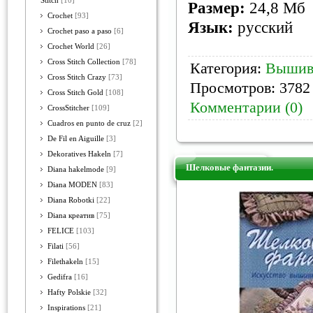
Stitch
[10]
Размер:
24,8 Мб
Crochet
[93]
Язык:
русский
Crochet paso a paso
[6]
Crochet World
[26]
Cross Stitch Collection
[78]
Категория:
Вышив
Cross Stitch Crazy
[73]
Просмотров: 3782 
Cross Stitch Gold
[108]
Комментарии (0)
CrossStitcher
[109]
Cuadros en punto de cruz
[2]
De Fil en Aiguille
[3]
Dekoratives Hakeln
[7]
Шелковые фантазии.
Diana hakelmode
[9]
Diana MODEN
[83]
Diana Robotki
[22]
Diana креатив
[75]
FELICE
[103]
Filati
[56]
Filethakeln
[15]
Gedifra
[16]
Hafty Polskie
[32]
Inspirations
[21]