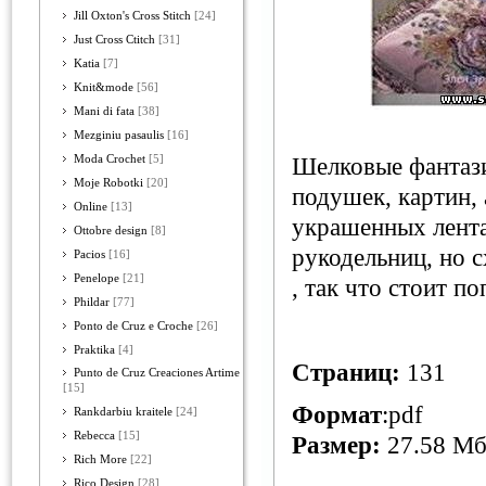
Jill Oxton's Cross Stitch
[24]
Just Cross Ctitch
[31]
Katia
[7]
Knit&mode
[56]
Mani di fata
[38]
Mezginiu pasaulis
[16]
Moda Crochet
[5]
Шелковые фантази
Moje Robotki
[20]
подушек, картин, 
Online
[13]
украшенных лент
Ottobre design
[8]
рукодельниц, но 
Pacios
[16]
Penelope
[21]
, так что стоит п
Phildar
[77]
Ponto de Cruz e Croche
[26]
Praktika
[4]
Страниц:
131
Punto de Cruz Creaciones Artime
[15]
Формат
:pdf
Rankdarbiu kraitele
[24]
Rebecca
[15]
Размер:
27.58 М
Rich More
[22]
Rico Design
[28]