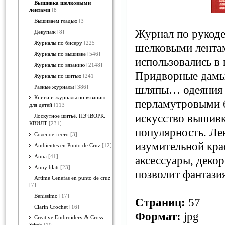
Вышивка шелковыми
лентами
[8]
Вышиваем гладью
[3]
Журнал по рукод
Декупаж
[8]
Журналы по бисеру
[225]
шелковыми лента
Журналы по вышивке
[546]
использовались в 
Журналы по вязанию
[2148]
Придворные дамы
Журналы по шитью
[241]
шляпы… одеяния 
Разные журналы
[386]
Книги и журналы по вязанию
перламутровыми 
для детей
[113]
искусство вышив
Лоскутное шитьё. ПЭЧВОРК.
КВИЛТ
[231]
популярность. Л
Солёное тесто
[3]
изумительной кра
Ambientes en Punto de Cruz
[12]
Anna
[41]
аксессуары, декор
Anny blatt
[23]
позволит фантази
Artime Cenefas en punto de cruz
[7]
Benissimo
[17]
Страниц:
57
Clarin Crochet
[16]
Формат:
jpg
Creative Embroidery & Cross