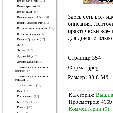
Вяжем для детей
[101]
Вяжем крючком
[66]
Вяжем сами
[507]
Здесь есть все- и
Вязание ваше хобби
[180]
описания. Ленто
Вязание для взрослых
[199]
Вязание модно и просто
[457]
практически все- 
Вязанные игрушки
[12]
для дома, столько 
Галерия Бродерия
[47]
Да!
[30]
Дуплет
[128]
Страниц: 354
Журнал Мод
[85]
Журнал Модный
[30]
Формат:jpeg
Золотая коллекция вязания
крючком
[17]
Размер: 83.8 Мб
Золотая коллекция вязания
спицами
[9]
Золушка вяжет
[58]
Ирэн
[43]
Категория:
Вышив
Каприз моды
[12]
Просмотров: 4669 
Клуб'ОКей
[79]
Комментарии (0)
Кокетка
[40]