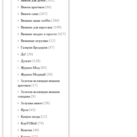
Вяжем для детей
[101]
Вяжем крючком
[66]
Вяжем сами
[507]
Вязание ваше хобби
[180]
Вязание для взрослых
[199]
Вязание модно и просто
[457]
Вязанные игрушки
[12]
Галерия Бродерия
[47]
Да!
[30]
Дуплет
[128]
Журнал Мод
[85]
Журнал Модный
[30]
Золотая коллекция вязания
крючком
[17]
Золотая коллекция вязания
спицами
[9]
Золушка вяжет
[58]
Ирэн
[43]
Каприз моды
[12]
Клуб'ОКей
[79]
Кокетка
[40]
Ксюша
[57]