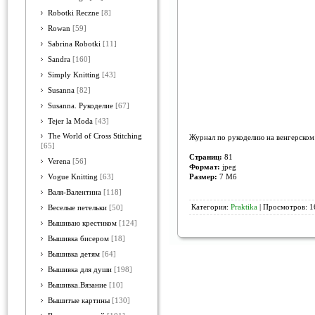
Robotki Reczne
[8]
Rowan
[59]
Sabrina Robotki
[11]
Sandra
[160]
Simply Knitting
[43]
Susanna
[82]
Susanna. Рукоделие
[67]
Tejer la Moda
[43]
The World of Cross Stitching
Журнал по рукоделию на венгерском 
[65]
Страниц:
81
Verena
[56]
Формат:
jpeg
Размер:
7 Mб
Vogue Knitting
[63]
Валя-Валентина
[118]
Категория:
Praktika
| Просмотров: 1
Веселые петельки
[50]
Вышиваю крестиком
[124]
Вышивка бисером
[18]
Вышивка детям
[64]
Вышивка для души
[198]
Вышивка.Вязание
[10]
Вышитые картины
[130]