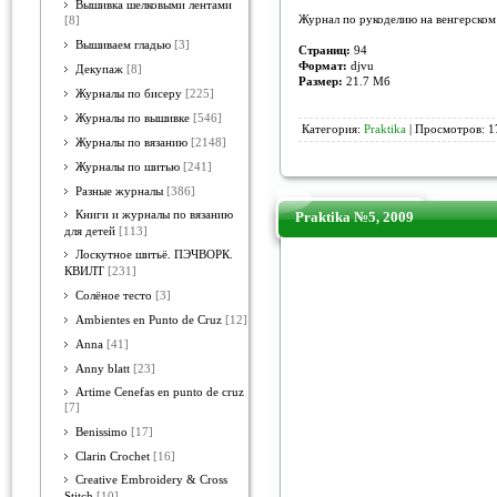
Вышивка шелковыми лентами
Журнал по рукоделию на венгерском 
[8]
Вышиваем гладью
[3]
Страниц:
94
Формат:
djvu
Декупаж
[8]
Размер:
21.7 Mб
Журналы по бисеру
[225]
Журналы по вышивке
[546]
Категория:
Praktika
| Просмотров: 1
Журналы по вязанию
[2148]
Журналы по шитью
[241]
Разные журналы
[386]
Книги и журналы по вязанию
Praktika №5, 2009
для детей
[113]
Лоскутное шитьё. ПЭЧВОРК.
КВИЛТ
[231]
Солёное тесто
[3]
Ambientes en Punto de Cruz
[12]
Anna
[41]
Anny blatt
[23]
Artime Cenefas en punto de cruz
[7]
Benissimo
[17]
Clarin Crochet
[16]
Creative Embroidery & Cross
Stitch
[10]