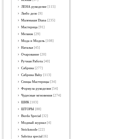
ЛЕНА рукоделие
[115]
Любо дело
[9]
Маленькая Diana
[235]
Мастерица
[91]
Меланж
[29]
Мода и Модель
[108]
Наталья
[45]
Очарование
[20]
Ручная Работа
[40]
Сабрина
[277]
Сабрина Baby
[113]
Спицы Мастерицы
[34]
Формула рукоделия
[54]
Чудесные мгновения
[274]
ШИК
[103]
ШТОРЫ
[88]
Burda Special
[32]
Модный журнал
[4]
Strickmode
[22]
Sabrina special
[6]