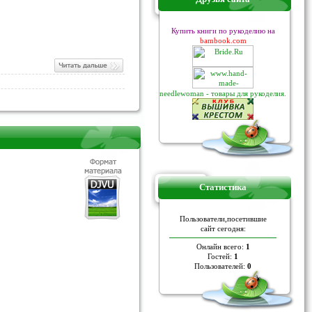
Купить книги по рукоделию на
bambook.com
needlewoman - товары для рукоделия.
Статистика
Пoльзoвaтели,пoceтившие
caйт ceгoдня:
Онлайн всего:
1
Гостей:
1
Пользователей:
0