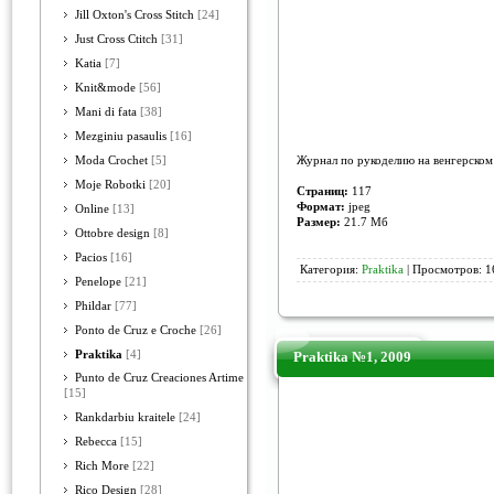
Jill Oxton's Cross Stitch
[24]
Just Cross Ctitch
[31]
Katia
[7]
Knit&mode
[56]
Mani di fata
[38]
Mezginiu pasaulis
[16]
Журнал по рукоделию на венгерском 
Moda Crochet
[5]
Moje Robotki
[20]
Страниц:
117
Формат:
jpeg
Online
[13]
Размер:
21.7 Mб
Ottobre design
[8]
Pacios
[16]
Категория:
Praktika
| Просмотров: 1
Penelope
[21]
Phildar
[77]
Ponto de Cruz e Croche
[26]
Praktika
[4]
Praktika №1, 2009
Punto de Cruz Creaciones Artime
[15]
Rankdarbiu kraitele
[24]
Rebecca
[15]
Rich More
[22]
Rico Design
[28]