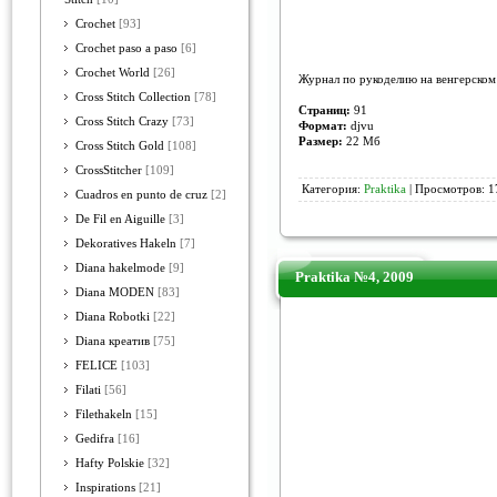
Crochet
[93]
Crochet paso a paso
[6]
Crochet World
[26]
Журнал по рукоделию на венгерском 
Cross Stitch Collection
[78]
Страниц:
91
Cross Stitch Crazy
[73]
Формат:
djvu
Размер:
22 Mб
Cross Stitch Gold
[108]
CrossStitcher
[109]
Категория:
Praktika
| Просмотров: 1
Cuadros en punto de cruz
[2]
De Fil en Aiguille
[3]
Dekoratives Hakeln
[7]
Diana hakelmode
[9]
Praktika №4, 2009
Diana MODEN
[83]
Diana Robotki
[22]
Diana креатив
[75]
FELICE
[103]
Filati
[56]
Filethakeln
[15]
Gedifra
[16]
Hafty Polskie
[32]
Inspirations
[21]