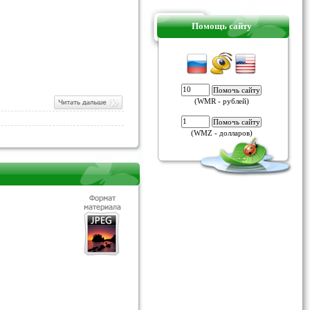
Помощь сайту
(WMR - рублей)
(WMZ - долларов)