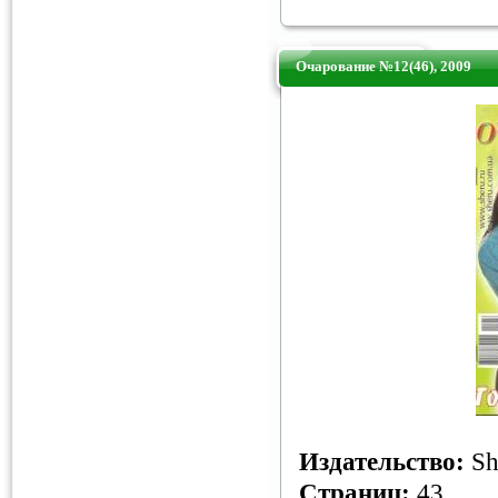
Очарование №12(46), 2009
Издательство:
Sh
Страниц:
43