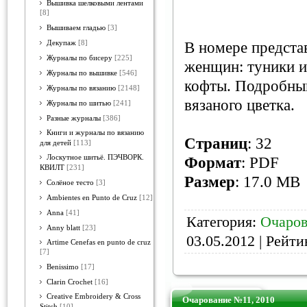
Вышивка шелковыми лентами
[8]
Вышиваем гладью
[3]
Декупаж
[8]
В номере предста
Журналы по бисеру
[225]
женщин: туники и
Журналы по вышивке
[546]
кофты. Подробны
Журналы по вязанию
[2148]
вязаного цветка.
Журналы по шитью
[241]
Разные журналы
[386]
Книги и журналы по вязанию
Страниц
: 32
для детей
[113]
Лоскутное шитьё. ПЭЧВОРК.
Формат
: PDF
КВИЛТ
[231]
Размер
: 17.0 MB
Солёное тесто
[3]
Ambientes en Punto de Cruz
[12]
Anna
[41]
Категория:
Очаров
Anny blatt
[23]
03.05.2012
| Рейтин
Artime Cenefas en punto de cruz
[7]
Benissimo
[17]
Clarin Crochet
[16]
Creative Embroidery & Cross
Очарование №11, 2010
Stitch
[10]