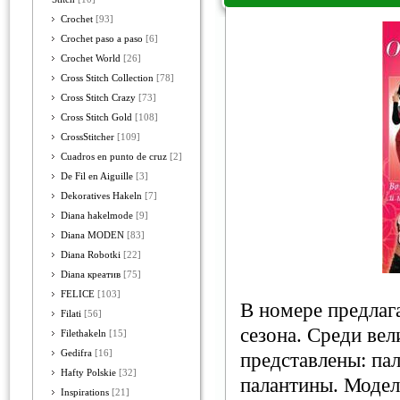
Crochet
[93]
Crochet paso a paso
[6]
Crochet World
[26]
Cross Stitch Collection
[78]
Cross Stitch Crazy
[73]
Cross Stitch Gold
[108]
CrossStitcher
[109]
Cuadros en punto de cruz
[2]
De Fil en Aiguille
[3]
Dekoratives Hakeln
[7]
Diana hakelmode
[9]
Diana MODEN
[83]
Diana Robotki
[22]
Diana креатив
[75]
FELICE
[103]
В номере предлаг
Filati
[56]
сезона. Среди ве
Filethakeln
[15]
Gedifra
[16]
представлены: пал
Hafty Polskie
[32]
палантины. Модел
Inspirations
[21]