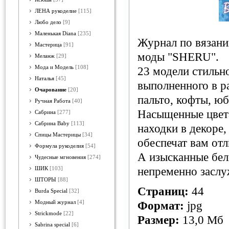
ЛЕНА рукоделие
[115]
Любо дело
[9]
Маленькая Diana
[235]
Журнал по вязан
Мастерица
[91]
моды "SHERU".
Меланж
[29]
Мода и Модель
[108]
23 модели стильн
Наталья
[45]
выполненного в р
Очарование
[20]
пальто, кофты, юб
Ручная Работа
[40]
Насыщенные цвета
Сабрина
[277]
Сабрина Baby
[113]
находки в декоре
Спицы Мастерицы
[34]
обеспечат вам отл
Формула рукоделия
[54]
А изысканные бел
Чудесные мгновения
[274]
непременно засл
ШИК
[103]
ШТОРЫ
[88]
Страниц:
44
Burda Special
[32]
Модный журнал
[4]
Формат:
jpg
Strickmode
[22]
Размер:
13,0 Мб
Sabrina special
[6]