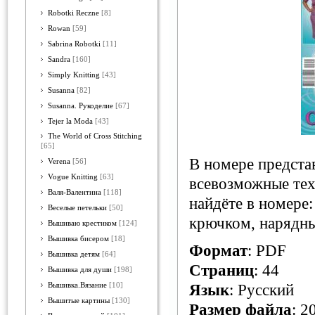
Robotki Reczne
[8]
Rowan
[59]
Sabrina Robotki
[11]
Sandra
[160]
Simply Knitting
[43]
Susanna
[82]
Susanna. Рукоделие
[67]
Tejer la Moda
[43]
The World of Cross Stitching
[65]
В номере предста
Verena
[56]
Vogue Knitting
[63]
всевозможные тех
Валя-Валентина
[118]
найдёте в номере
Веселые петельки
[50]
крючком, нарядны
Вышиваю крестиком
[124]
Вышивка бисером
[18]
Формат
: PDF
Вышивка детям
[64]
Страниц
: 44
Вышивка для души
[198]
Вышивка.Вязание
[10]
Язык
: Русский
Вышитые картины
[130]
Размер файла
: 2