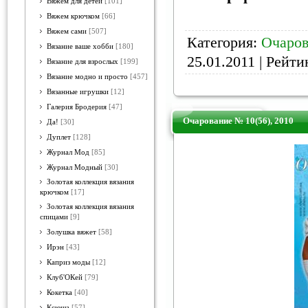
Вяжем для детей
[101]
Вяжем крючком
[66]
Вяжем сами
[507]
Категория:
Очаров
Вязание ваше хобби
[180]
25.01.2011
| Рейтин
Вязание для взрослых
[199]
Вязание модно и просто
[457]
Вязанные игрушки
[12]
Галерия Бродерия
[47]
Очарование № 10(56), 2010
Да!
[30]
Дуплет
[128]
Журнал Мод
[85]
Журнал Модный
[30]
Золотая коллекция вязания
крючком
[17]
Золотая коллекция вязания
спицами
[9]
Золушка вяжет
[58]
Ирэн
[43]
Каприз моды
[12]
Клуб'ОКей
[79]
Кокетка
[40]
Ксюша
[57]