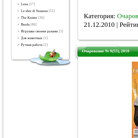
Lena
[17]
Le idee di Susanna
[52]
Категория:
Очаров
The Knitter
[36]
21.12.2010
| Рейтин
Burda
[86]
Игрушки своими руками
[5]
Для животных
[1]
Ручная работа
[2]
Очарование № 9(55), 2010