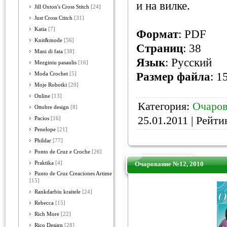
и на вилке.
Jill Oxton's Cross Stitch
[24]
Just Cross Ctitch
[31]
Katia
[7]
Формат
: PDF
Knit&mode
[56]
Страниц
: 38
Mani di fata
[38]
Язык
: Русский
Mezginiu pasaulis
[16]
Размер файла
: 1
Moda Crochet
[5]
Moje Robotki
[20]
Online
[13]
Категория:
Очаров
Ottobre design
[8]
25.01.2011
| Рейтин
Pacios
[16]
Penelope
[21]
Phildar
[77]
Ponto de Cruz e Croche
[26]
Praktika
[4]
Очарование №12, 2010
Punto de Cruz Creaciones Artime
[15]
Rankdarbiu kraitele
[24]
Rebecca
[15]
Rich More
[22]
Rico Design
[28]