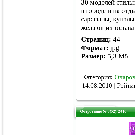
30 моделей стильн
в городе и на отд
сарафаны, купальн
желающих остават
Страниц:
44
Формат:
jpg
Размер:
5,3 Мб
Категория:
Очаров
14.08.2010
| Рейтин
Очарование № 6(52), 2010