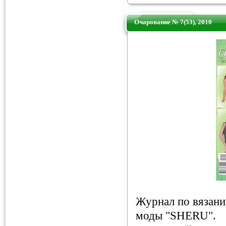
Очарование № 7(53), 2010
Журнал по вязан
моды "SHERU".