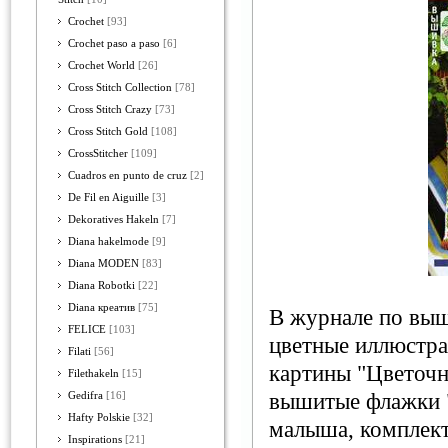
Crochet
[93]
Crochet paso a paso
[6]
Crochet World
[26]
Cross Stitch Collection
[78]
Cross Stitch Crazy
[73]
Cross Stitch Gold
[108]
CrossStitcher
[109]
Cuadros en punto de cruz
[2]
De Fil en Aiguille
[3]
Dekoratives Hakeln
[7]
Diana hakelmode
[9]
Diana MODEN
[83]
Diana Robotki
[22]
Diana креатив
[75]
В журнале по выш
FELICE
[103]
цветные иллюстра
Filati
[56]
картины "Цветочн
Filethakeln
[15]
вышитые флажки "
Gedifra
[16]
Hafty Polskie
[32]
малыша, комплек
Inspirations
[21]