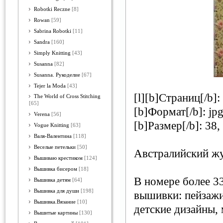
Robotki Reczne
[8]
Rowan
[59]
Sabrina Robotki
[11]
Sandra
[160]
Simply Knitting
[43]
Susanna
[82]
Susanna. Рукоделие
[67]
Tejer la Moda
[43]
[l][b]Страниц[/b]:
The World of Cross Stitching
[65]
[b]Формат[/b]: jp
Verena
[56]
[b]Размер[/b]: 38,
Vogue Knitting
[63]
Валя-Валентина
[118]
Веселые петельки
[50]
Австралийский ж
Вышиваю крестиком
[124]
Вышивка бисером
[18]
В номере более 3
Вышивка детям
[64]
Вышивка для души
[198]
вышивки: пейзажи
Вышивка.Вязание
[10]
детские дизайны, 
Вышитые картины
[130]