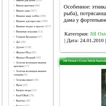
Вяжем для детей
[101]
Особенное: этник
Вяжем крючком
[66]
Вяжем сами
[507]
рыба), потрясающ
Вязание ваше хобби
[180]
дама у фортепьян
Вязание для взрослых
[199]
Вязание модно и просто
[457]
Вязанные игрушки
[12]
Категория:
Jill Ox
Галерия Бродерия
[47]
| Дата:
24.01.2010
|
Да!
[30]
Дуплет
[128]
Журнал Мод
[85]
Журнал Модный
[30]
Jill Oxton's Cross Stitch Austra
Золотая коллекция вязания
крючком
[17]
Золотая коллекция вязания
спицами
[9]
Золушка вяжет
[58]
Ирэн
[43]
Каприз моды
[12]
Клуб'ОКей
[79]
Кокетка
[40]
Ксюша
[57]