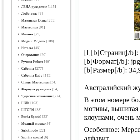
ЛЕНА рукоделие
[115]
Любо дело
[9]
Маленькая Diana
[235]
Мастерица
[91]
Меланж
[29]
Мода и Модель
[108]
Наталья
[45]
[l][b]Страниц[/b]:
Очарование
[20]
[b]Формат[/b]: jp
Ручная Работа
[40]
[b]Размер[/b]: 34,
Сабрина
[277]
Сабрина Baby
[113]
Спицы Мастерицы
[34]
Австралийский ж
Формула рукоделия
[54]
Чудесные мгновения
[274]
В этом номере бо
ШИК
[103]
мотивы, вышитая 
ШТОРЫ
[88]
клоунами, очень 
Burda Special
[32]
Модный журнал
[4]
Особенное: Мерсед
Strickmode
[22]
алфавит.
Sabrina special
[6]