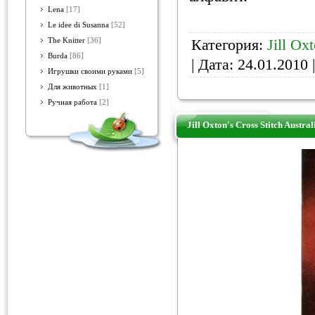
Lena
[17]
Le idee di Susanna
[52]
Категория:
Jill Ox
The Knitter
[36]
Burda
[86]
| Дата:
24.01.2010
|
Игрушки своими руками
[5]
Для животных
[1]
Ручная работа
[2]
Jill Oxton's Cross Stitch Austra