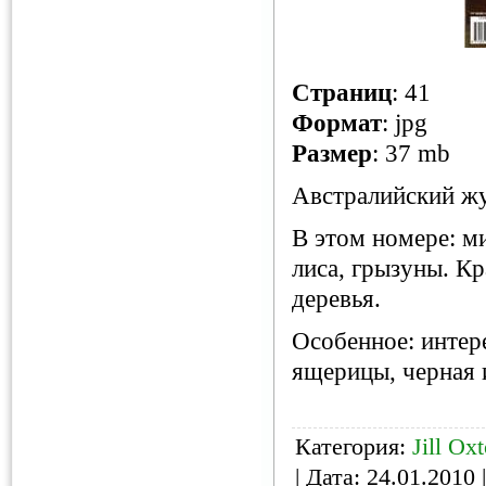
Страниц
: 41
Формат
: jpg
Размер
: 37 mb
Австралийский жу
В этом номере: м
лиса, грызуны. К
деревья.
Особенное: интер
ящерицы, черная 
Категория:
Jill Ox
| Дата:
24.01.2010
|