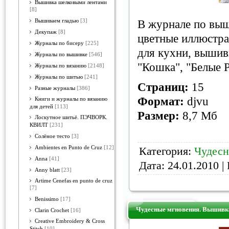
Вышивка шелковыми лентами
[8]
Вышиваем гладью
[3]
В журнале по выш
Декупаж
[8]
цветные иллюстра
Журналы по бисеру
[225]
для кухни, вышивк
Журналы по вышивке
[546]
"Кошка", "Белые Р
Журналы по вязанию
[2148]
Журналы по шитью
[241]
Страниц:
15
Разные журналы
[386]
Формат:
djvu
Книги и журналы по вязанию
для детей
[113]
Размер:
8,7 Мб
Лоскутное шитьё. ПЭЧВОРК.
КВИЛТ
[231]
Солёное тесто
[3]
Ambientes en Punto de Cruz
[12]
Категория:
Чудесн
Anna
[41]
Дата:
24.01.2010
| 
Anny blatt
[23]
Artime Cenefas en punto de cruz
[7]
Benissimo
[17]
Чудесные мгновения. Вышивка
Clarin Crochet
[16]
Creative Embroidery & Cross
Stitch
[10]