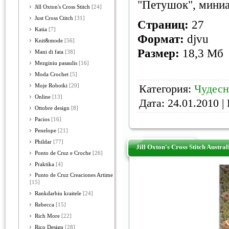
"Петушок", миниа
Jill Oxton's Cross Stitch
[24]
Just Cross Ctitch
[31]
Страниц:
27
Katia
[7]
Формат:
djvu
Knit&mode
[56]
Размер:
18,3 Мб
Mani di fata
[38]
Mezginiu pasaulis
[16]
Moda Crochet
[5]
Категория:
Чудесн
Moje Robotki
[20]
Online
[13]
Дата:
24.01.2010
| 
Ottobre design
[8]
Pacios
[16]
Penelope
[21]
Phildar
[77]
Jill Oxton's Cross Stitch Austra
Ponto de Cruz e Croche
[26]
Praktika
[4]
Punto de Cruz Creaciones Artime
[15]
Rankdarbiu kraitele
[24]
Rebecca
[15]
Rich More
[22]
Rico Design
[28]