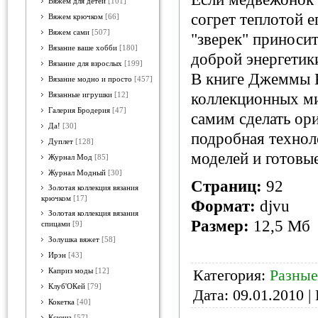
Вяжем для детей
[101]
согрет теплотой е
Вяжем крючком
[66]
Вяжем сами
[507]
"зверек" приноси
Вязание ваше хобби
[180]
доброй энергетик
Вязание для взрослых
[199]
В книге Джеммы 
Вязание модно и просто
[457]
коллекционных ми
Вязанные игрушки
[12]
Галерия Бродерия
[47]
самим сделать ор
Да!
[30]
подробная технол
Дуплет
[128]
моделей и готовые
Журнал Мод
[85]
Журнал Модный
[30]
Страниц:
92
Золотая коллекция вязания
крючком
[17]
Формат:
djvu
Золотая коллекция вязания
Размер:
12,5 Мб
спицами
[9]
Золушка вяжет
[58]
Ирэн
[43]
Категория:
Разны
Каприз моды
[12]
Клуб'ОКей
[79]
Дата:
09.01.2010
| 
Кокетка
[40]
Ксюша
[57]