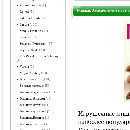
Robotki Reczne
[8]
Мишки. Эксклюзивные модели
Rowan
[59]
Sabrina Robotki
[11]
Sandra
[160]
Simply Knitting
[43]
Susanna
[82]
Susanna. Рукоделие
[67]
Tejer la Moda
[43]
The World of Cross Stitching
[65]
Verena
[56]
Vogue Knitting
[63]
Валя-Валентина
[118]
Веселые петельки
[50]
Вышиваю крестиком
[124]
Вышивка бисером
[18]
Вышивка детям
[64]
Вышивка для души
[198]
Игрушечные мишк
Вышивка.Вязание
[10]
наиболее популяр
Вышитые картины
[130]
Если медвежонок 