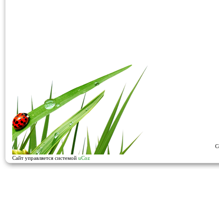
C
Сайт управляется системой
uCoz