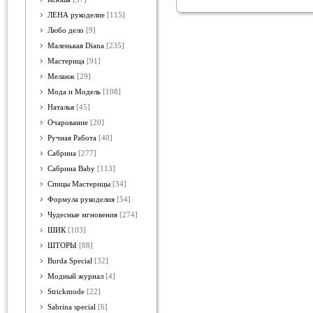
ЛЕНА рукоделие
[115]
Любо дело
[9]
Маленькая Diana
[235]
Мастерица
[91]
Меланж
[29]
Мода и Модель
[108]
Наталья
[45]
Очарование
[20]
Ручная Работа
[40]
Сабрина
[277]
Сабрина Baby
[113]
Спицы Мастерицы
[34]
Формула рукоделия
[54]
Чудесные мгновения
[274]
ШИК
[103]
ШТОРЫ
[88]
Burda Special
[32]
Модный журнал
[4]
Strickmode
[22]
Sabrina special
[6]