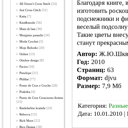
Благодаря книге,
Jill Oxton's Cross Stitch
[24]
изготовить роско
Just Cross Ctitch
[31]
Katia
[7]
подснежники и фи
Knit&mode
[56]
веселый подсолну
Mani di fata
[38]
Такие цветы внес
Mezginiu pasaulis
[16]
станут прекрасны
Moda Crochet
[5]
Moje Robotki
[20]
Автор:
Ж.Ю.Шкв
Online
[13]
Год:
2010
Ottobre design
[8]
Pacios
[16]
Страниц:
63
Penelope
[21]
Формат:
djvu
Phildar
[77]
Размер:
7,9 Мб
Ponto de Cruz e Croche
[26]
Praktika
[4]
Punto de Cruz Creaciones Artime
[15]
Категория:
Разны
Rankdarbiu kraitele
[24]
Дата:
10.01.2010
| 
Rebecca
[15]
Rich More
[22]
Rico Design
[28]