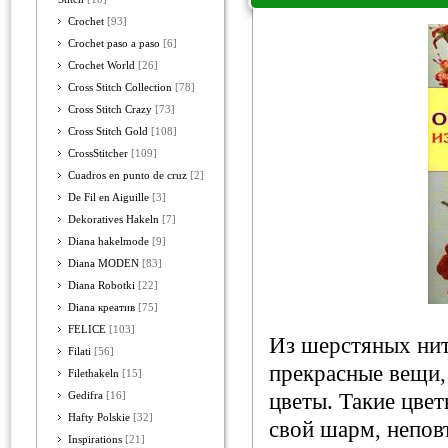
Crochet
[93]
Crochet paso a paso
[6]
Crochet World
[26]
Cross Stitch Collection
[78]
Cross Stitch Crazy
[73]
Cross Stitch Gold
[108]
CrossStitcher
[109]
Cuadros en punto de cruz
[2]
De Fil en Aiguille
[3]
Dekoratives Hakeln
[7]
Diana hakelmode
[9]
Diana MODEN
[83]
Diana Robotki
[22]
Diana креатив
[75]
FELICE
[103]
Из шерстяных нит
Filati
[56]
прекрасные вещи,
Filethakeln
[15]
цветы. Такие цвет
Gedifra
[16]
Hafty Polskie
[32]
свой шарм, непов
Inspirations
[21]