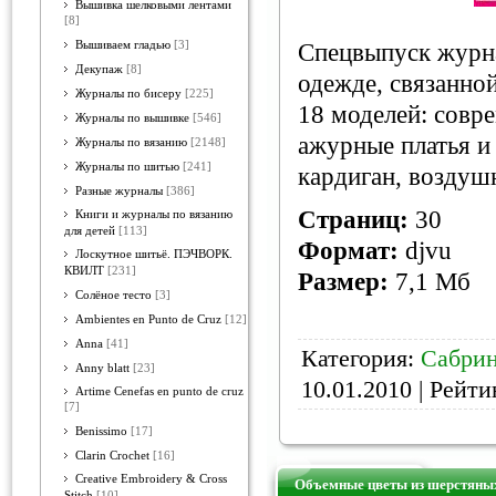
Вышивка шелковыми лентами
[8]
Вышиваем гладью
[3]
Спецвыпуск журн
Декупаж
[8]
одежде, связанно
Журналы по бисеру
[225]
18 моделей: совр
Журналы по вышивке
[546]
ажурные платья и
Журналы по вязанию
[2148]
Журналы по шитью
[241]
кардиган, воздуш
Разные журналы
[386]
Страниц:
30
Книги и журналы по вязанию
для детей
[113]
Формат:
djvu
Лоскутное шитьё. ПЭЧВОРК.
КВИЛТ
[231]
Размер:
7,1 Мб
Солёное тесто
[3]
Ambientes en Punto de Cruz
[12]
Anna
[41]
Категория:
Сабри
Anny blatt
[23]
10.01.2010
| Рейтин
Artime Cenefas en punto de cruz
[7]
Benissimo
[17]
Clarin Crochet
[16]
Creative Embroidery & Cross
Объемные цветы из шерстяных
Stitch
[10]