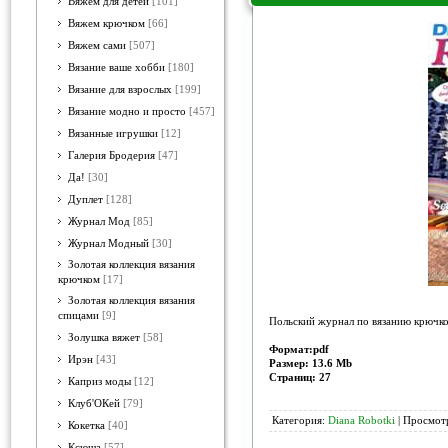
Вяжем для детей
[101]
Вяжем крючком
[66]
Вяжем сами
[507]
Вязание ваше хобби
[180]
Вязание для взрослых
[199]
Вязание модно и просто
[457]
Вязанные игрушки
[12]
Галерия Бродерия
[47]
Да!
[30]
Дуплет
[128]
Журнал Мод
[85]
Журнал Модный
[30]
Золотая коллекция вязания
крючком
[17]
Золотая коллекция вязания
спицами
[9]
Польский журнал по вязанию крючко
Золушка вяжет
[58]
Формат:pdf
Ирэн
[43]
Размер: 13.6 Mb
Страниц: 27
Каприз моды
[12]
Клуб'ОКей
[79]
Категория:
Diana Robotki
| Просмотр
Кокетка
[40]
Ксюша
[57]