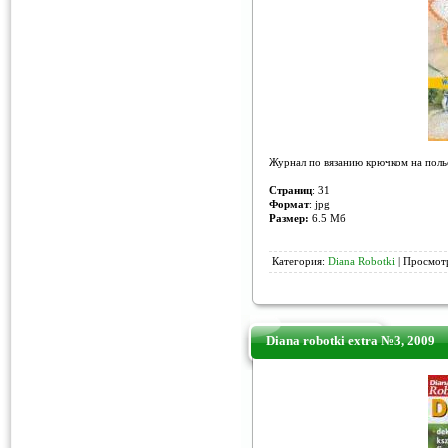
Журнал по вязанию крючком на поль
Страниц
: 31
Формат
: jpg
Размер:
6.5 Мб
Категория:
Diana Robotki
| Просмотр
Diana robotki extra №3, 2009