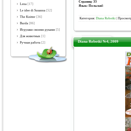
Страниц: 33
Lena
[17]
Язык: Польски
й
Le idee di Susanna
[52]
The Knitter
[36]
Категория:
Diana Robotki
| Просмотр
Burda
[86]
Игрушки своими руками
[5]
Для животных
[1]
Diana Robotki №4, 2009
Ручная работа
[2]