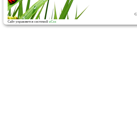
C
Сайт управляется системой
uCoz