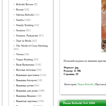
Robotki Reczne
[8]
Rowan
[59]
Sabrina Robotki
[11]
Sandra
[160]
Simply Knitting
[43]
Susanna
[82]
Susanna. Рукоделие
[67]
Tejer la Moda
[43]
The World of Cross Stitching
[65]
Verena
[56]
Vogue Knitting
[63]
Польский журнал по вязанию крючко
Валя-Валентина
[118]
Формат: jpg
Веселые петельки
[50]
Размер: 11 Mb
Страниц: 29
Вышиваю крестиком
[124]
Вышивка бисером
[18]
Категория:
Diana Robotki
| Просмотр
Вышивка детям
[64]
Вышивка для души
[198]
Вышивка.Вязание
[10]
Вышитые картины
[130]
Diana Robotki №4 2006