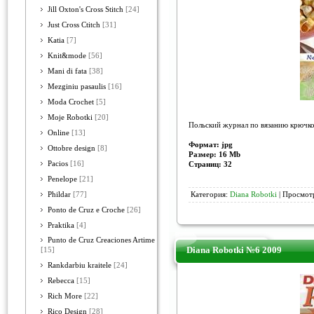
Jill Oxton's Cross Stitch
[24]
Just Cross Ctitch
[31]
Katia
[7]
Knit&mode
[56]
Mani di fata
[38]
Mezginiu pasaulis
[16]
Moda Crochet
[5]
Moje Robotki
[20]
Польский журнал по вязанию крючко
Online
[13]
Формат: jpg
Ottobre design
[8]
Размер: 16 Mb
Pacios
[16]
Страниц: 32
Penelope
[21]
Phildar
[77]
Категория:
Diana Robotki
| Просмотр
Ponto de Cruz e Croche
[26]
Praktika
[4]
Punto de Cruz Creaciones Artime
Diana Robotki №6 2009
[15]
Rankdarbiu kraitele
[24]
Rebecca
[15]
Rich More
[22]
Rico Design
[28]