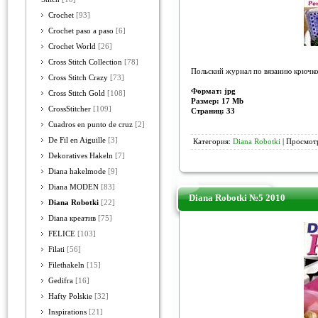
Crochet
[93]
Crochet paso a paso
[6]
Crochet World
[26]
Cross Stitch Collection
[78]
Польский журнал по вязанию крючко
Cross Stitch Crazy
[73]
Формат: jpg
Cross Stitch Gold
[108]
Размер: 17 Mb
CrossStitcher
[109]
Страниц: 33
Cuadros en punto de cruz
[2]
De Fil en Aiguille
[3]
Категория:
Diana Robotki
| Просмотр
Dekoratives Hakeln
[7]
Diana hakelmode
[9]
Diana MODEN
[83]
Diana Robotki №5 2010
Diana Robotki
[22]
Diana креатив
[75]
FELICE
[103]
Filati
[56]
Filethakeln
[15]
Gedifra
[16]
Hafty Polskie
[32]
Inspirations
[21]