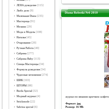
ЛЕНА рукоделие
[115]
Любо дело
[9]
Diana Robotki №6 2010
Маленькая Diana
[235]
Мастерица
[91]
Меланж
[29]
Мода и Модель
[108]
Наталья
[45]
Очарование
[20]
Ручная Работа
[40]
Сабрина
[277]
Сабрина Baby
[113]
Спицы Мастерицы
[34]
Формула рукоделия
[54]
Чудесные мгновения
[274]
ШИК
[103]
ШТОРЫ
[88]
Burda Special
[32]
Модный журнал
[4]
журнал по вязанию крючком салфеток
Strickmode
[22]
Формат: jpg
Размер: 16 Mb
Sabrina special
[6]