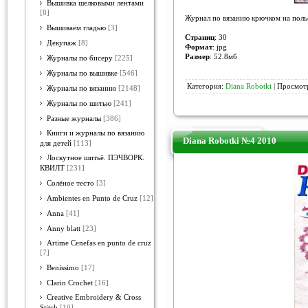
Вышивка шелковыми лентами
[8]
Журнал по вязанию крючком на поль
Вышиваем гладью
[3]
Страниц
: 30
Декупаж
[8]
Формат
: jpg
Размер
: 52.8мб
Журналы по бисеру
[225]
Журналы по вышивке
[546]
Категория:
Diana Robotki
| Просмотр
Журналы по вязанию
[2148]
Журналы по шитью
[241]
Разные журналы
[386]
Книги и журналы по вязанию
Diana Robotki №4 2010
для детей
[113]
Лоскутное шитьё. ПЭЧВОРК.
КВИЛТ
[231]
Солёное тесто
[3]
Ambientes en Punto de Cruz
[12]
Anna
[41]
Anny blatt
[23]
Artime Cenefas en punto de cruz
[7]
Benissimo
[17]
Clarin Crochet
[16]
Creative Embroidery & Cross
Stitch
[10]