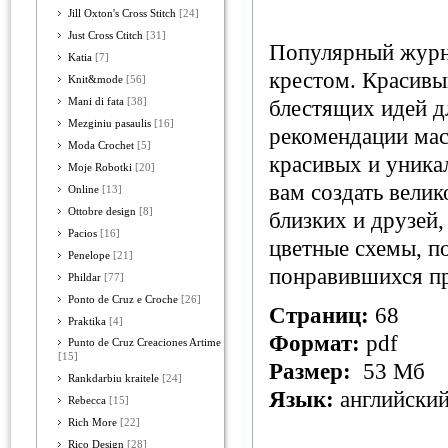
Jill Oxton's Cross Stitch
[24]
Just Cross Ctitch
[31]
Популярный журн
Katia
[7]
крестом. Красивы
Knit&mode
[56]
Mani di fata
[38]
блестящих идей д
Mezginiu pasaulis
[16]
рекомендации мас
Moda Crochet
[5]
красивых и уника
Moje Robotki
[20]
вам создать вели
Online
[13]
Ottobre design
[8]
близких и друзей
Pacios
[16]
цветные схемы, п
Penelope
[21]
понравившихся пр
Phildar
[77]
Ponto de Cruz e Croche
[26]
Страниц:
68
Praktika
[4]
Формат:
pdf
Punto de Cruz Creaciones Artime
[15]
Размер:
53 Мб
Rankdarbiu kraitele
[24]
Язык:
английски
Rebecca
[15]
Rich More
[22]
Rico Design
[28]