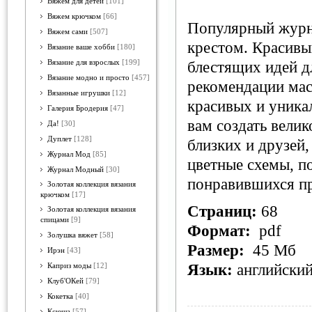
Вяжем для детей
[101]
Вяжем крючком
[66]
Популярный журн
Вяжем сами
[507]
крестом. Красивы
Вязание ваше хобби
[180]
Вязание для взрослых
[199]
блестящих идей д
Вязание модно и просто
[457]
рекомендации мас
Вязанные игрушки
[12]
красивых и уника
Галерия Бродерия
[47]
вам создать вели
Да!
[30]
Дуплет
[128]
близких и друзей
Журнал Мод
[85]
цветные схемы, п
Журнал Модный
[30]
понравившихся пр
Золотая коллекция вязания
крючком
[17]
Страниц:
68
Золотая коллекция вязания
спицами
[9]
Формат:
pdf
Золушка вяжет
[58]
Размер:
45 Мб
Ирэн
[43]
Язык:
английски
Каприз моды
[12]
Клуб'ОКей
[79]
Кокетка
[40]
Ксюша
[57]