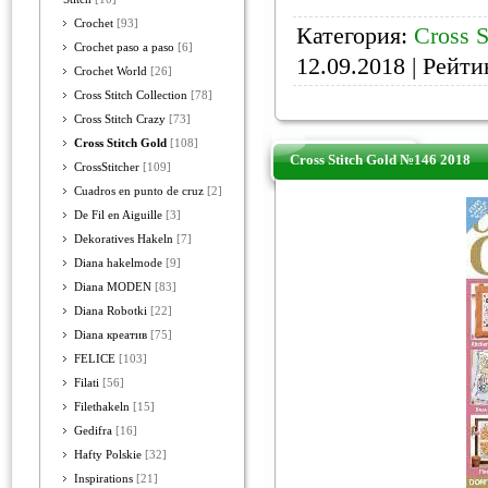
Crochet
[93]
Категория:
Cross S
Crochet paso a paso
[6]
12.09.2018
| Рейтин
Crochet World
[26]
Cross Stitch Collection
[78]
Cross Stitch Crazy
[73]
Cross Stitch Gold
[108]
Cross Stitch Gold №146 2018
CrossStitcher
[109]
Cuadros en punto de cruz
[2]
De Fil en Aiguille
[3]
Dekoratives Hakeln
[7]
Diana hakelmode
[9]
Diana MODEN
[83]
Diana Robotki
[22]
Diana креатив
[75]
FELICE
[103]
Filati
[56]
Filethakeln
[15]
Gedifra
[16]
Hafty Polskie
[32]
Inspirations
[21]