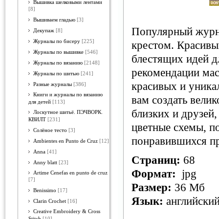
Вышивка шелковыми лентами
[8]
Вышиваем гладью
[3]
Популярный журн
Декупаж
[8]
Журналы по бисеру
[225]
крестом. Красивы
Журналы по вышивке
[546]
блестящих идей д
Журналы по вязанию
[2148]
рекомендации мас
Журналы по шитью
[241]
красивых и уника
Разные журналы
[386]
Книги и журналы по вязанию
вам создать вели
для детей
[113]
близких и друзей
Лоскутное шитьё. ПЭЧВОРК.
КВИЛТ
[231]
цветные схемы, п
Солёное тесто
[3]
понравившихся пр
Ambientes en Punto de Cruz
[12]
Anna
[41]
Страниц:
68
Anny blatt
[23]
Формат:
jpg
Artime Cenefas en punto de cruz
[7]
Размер:
36 Мб
Benissimo
[17]
Язык:
английски
Clarin Crochet
[16]
Creative Embroidery & Cross
Stitch
[10]