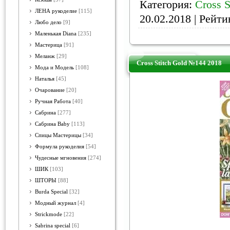
Категория:
Cross S
ЛЕНА рукоделие
[115]
20.02.2018
| Рейтин
Любо дело
[9]
Маленькая Diana
[235]
Мастерица
[91]
Меланж
[29]
Cross Stitch Gold №144 2018
Мода и Модель
[108]
Наталья
[45]
Очарование
[20]
Ручная Работа
[40]
Сабрина
[277]
Сабрина Baby
[113]
Спицы Мастерицы
[34]
Формула рукоделия
[54]
Чудесные мгновения
[274]
ШИК
[103]
ШТОРЫ
[88]
Burda Special
[32]
Модный журнал
[4]
Strickmode
[22]
Sabrina special
[6]