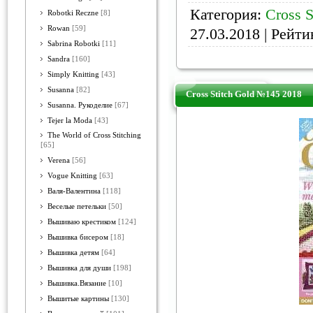
Категория:
Cross S
Robotki Reczne
[8]
Rowan
[59]
27.03.2018
| Рейтин
Sabrina Robotki
[11]
Sandra
[160]
Simply Knitting
[43]
Susanna
[82]
Cross Stitch Gold №145 2018
Susanna. Рукоделие
[67]
Tejer la Moda
[43]
The World of Cross Stitching
[65]
Verena
[56]
Vogue Knitting
[63]
Валя-Валентина
[118]
Веселые петельки
[50]
Вышиваю крестиком
[124]
Вышивка бисером
[18]
Вышивка детям
[64]
Вышивка для души
[198]
Вышивка.Вязание
[10]
Вышитые картины
[130]