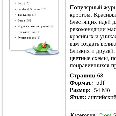
Lena
[17]
Популярный журн
Le idee di Susanna
[52]
крестом. Красивы
The Knitter
[36]
блестящих идей д
Burda
[86]
Игрушки своими руками
[5]
рекомендации мас
Для животных
[1]
красивых и уника
Ручная работа
[2]
вам создать вели
близких и друзей
цветные схемы, п
понравившихся пр
Страниц:
68
Формат:
pdf
Размер:
54 Мб
Язык:
английски
Категория:
Cross S