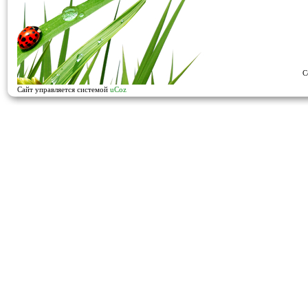
C
Сайт управляется системой
uCoz