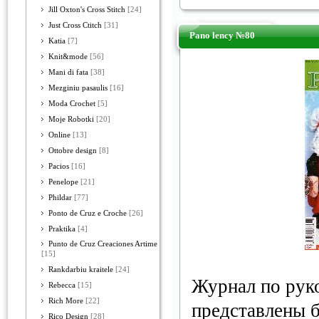
Jill Oxton's Cross Stitch
[24]
Just Cross Ctitch
[31]
Pano lency №80
Katia
[7]
Knit&mode
[56]
Mani di fata
[38]
Mezginiu pasaulis
[16]
Moda Crochet
[5]
Moje Robotki
[20]
Online
[13]
Ottobre design
[8]
Pacios
[16]
Penelope
[21]
Phildar
[77]
Ponto de Cruz e Croche
[26]
Praktika
[4]
Punto de Cruz Creaciones Artime
[15]
Rankdarbiu kraitele
[24]
Журнал по рук
Rebecca
[15]
Rich More
[22]
представлены 
Rico Design
[28]