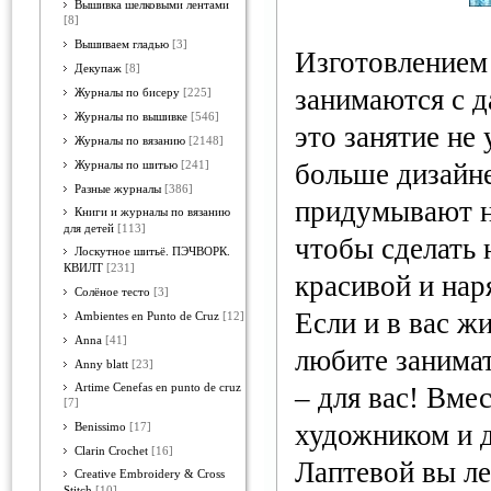
Вышивка шелковыми лентами
[8]
Вышиваем гладью
[3]
Изготовлением
Декупаж
[8]
занимаются с д
Журналы по бисеру
[225]
Журналы по вышивке
[546]
это занятие не 
Журналы по вязанию
[2148]
больше дизайн
Журналы по шитью
[241]
Разные журналы
[386]
придумывают н
Книги и журналы по вязанию
для детей
[113]
чтобы сделать
Лоскутное шитьё. ПЭЧВОРК.
КВИЛТ
[231]
красивой и нар
Солёное тесто
[3]
Если и в вас ж
Ambientes en Punto de Cruz
[12]
Anna
[41]
любите занимат
Anny blatt
[23]
Artime Cenefas en punto de cruz
– для вас! Вме
[7]
художником и 
Benissimo
[17]
Clarin Crochet
[16]
Лаптевой вы ле
Creative Embroidery & Cross
Stitch
[10]