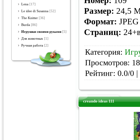
Номер:
109
Lena
[17]
Размер:
24,5 
Le idee di Susanna
[52]
The Knitter
[36]
Формат:
JPEG
Burda
[86]
Страниц:
24+в
Игрушки своими руками
[5]
Для животных
[1]
Ручная работа
[2]
Категория:
Игр
Просмотров: 18
Рейтинг: 0.0/0 |
creando ideas 111