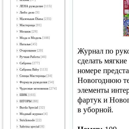
ЛЕНА рукоделие
[115]
Любо дело
[9]
Маленькая Diana
[235]
Мастерица
[91]
Меланж
[29]
Мода и Модель
[108]
Наталья
[45]
Журнал по рук
Очарование
[20]
Ручная Работа
[40]
сделать мягкие
Сабрина
[277]
номере предста
Сабрина Baby
[113]
Спицы Мастерицы
[34]
Новогоднюю те
Формула рукоделия
[54]
элементы интер
Чудесные мгновения
[274]
ШИК
[103]
фартук и Ново
ШТОРЫ
[88]
в уборной.
Burda Special
[32]
Модный журнал
[4]
Strickmode
[22]
Sabrina special
[6]