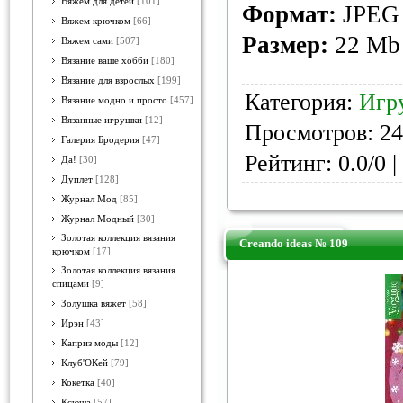
Вяжем для детей
[101]
Формат:
JPEG
Вяжем крючком
[66]
Размер:
22 Mb
Вяжем сами
[507]
Вязание ваше хобби
[180]
Вязание для взрослых
[199]
Категория:
Игр
Вязание модно и просто
[457]
Вязанные игрушки
[12]
Просмотров: 24
Галерия Бродерия
[47]
Рейтинг: 0.0/0 |
Да!
[30]
Дуплет
[128]
Журнал Мод
[85]
Журнал Модный
[30]
Золотая коллекция вязания
Creando ideas № 109
крючком
[17]
Золотая коллекция вязания
спицами
[9]
Золушка вяжет
[58]
Ирэн
[43]
Каприз моды
[12]
Клуб'ОКей
[79]
Кокетка
[40]
Ксюша
[57]