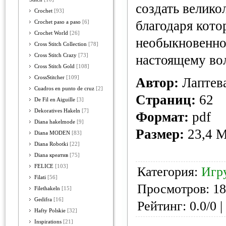
создать велико
Crochet
[93]
благодаря кото
Crochet paso a paso
[6]
Crochet World
[26]
необыкновенно 
Cross Stitch Collection
[78]
Cross Stitch Crazy
[73]
настоящему в
Cross Stitch Gold
[108]
CrossStitcher
[109]
Автор:
Лаптева
Cuadros en punto de cruz
[2]
Страниц:
62
De Fil en Aiguille
[3]
Dekoratives Hakeln
[7]
Формат:
pdf
Diana hakelmode
[9]
Размер:
23,4 
Diana MODEN
[83]
Diana Robotki
[22]
Diana креатив
[75]
FELICE
[103]
Категория:
Игр
Filati
[56]
Просмотров: 18
Filethakeln
[15]
Gedifra
[16]
Рейтинг: 0.0/0 |
Hafty Polskie
[32]
Inspirations
[21]