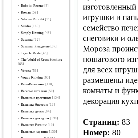
изготовленный
Robotki Reczne
[8]
Rowan
[59]
игрушки и пап
Sabrina Robotki
[11]
семейство печ
Sandra
[160]
Simply Knitting
[43]
снеговики и ол
Susanna
[82]
Мороза проинс
Susanna. Рукоделие
[67]
Tejer la Moda
[43]
пошагового изг
The World of Cross Stitching
[65]
для всех игруш
Verena
[56]
размещены иде
Vogue Knitting
[63]
Валя-Валентина
[118]
комнаты и фун
Веселые петельки
[50]
Вышиваю крестиком
[124]
декорация кухн
Вышивка бисером
[18]
Вышивка детям
[64]
Вышивка для души
[198]
Страниц:
83
Вышивка.Вязание
[10]
Номер:
80
Вышитые картины
[130]