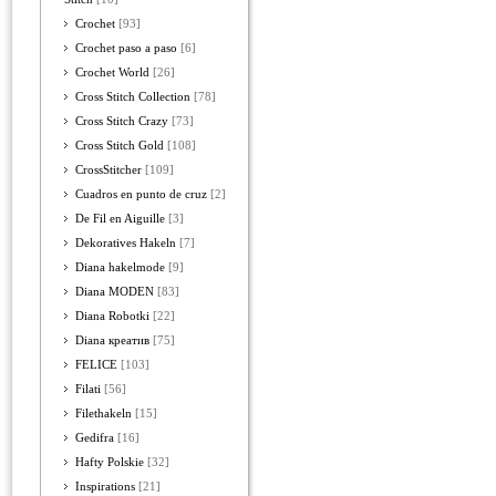
Crochet
[93]
Crochet paso a paso
[6]
Crochet World
[26]
Cross Stitch Collection
[78]
Cross Stitch Crazy
[73]
Cross Stitch Gold
[108]
CrossStitcher
[109]
Cuadros en punto de cruz
[2]
De Fil en Aiguille
[3]
Dekoratives Hakeln
[7]
Diana hakelmode
[9]
Diana MODEN
[83]
Diana Robotki
[22]
Diana креатив
[75]
FELICE
[103]
Filati
[56]
Filethakeln
[15]
Gedifra
[16]
Hafty Polskie
[32]
Inspirations
[21]