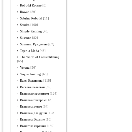
Robotki Reczne
[8]
Rowan
[59]
Sabrina Robotki
[11]
Sandra
[160]
Simply Knitting
[43]
Susanna
[82]
Susanna. Рукоделие
[67]
Tejer la Moda
[43]
The World of Cross Stitching
[65]
Verena
[56]
Vogue Knitting
[63]
Валя-Валентина
[118]
Веселые петельки
[50]
Вышиваю крестиком
[124]
Вышивка бисером
[18]
Вышивка детям
[64]
Вышивка для души
[198]
Вышивка.Вязание
[10]
Вышитые картины
[130]