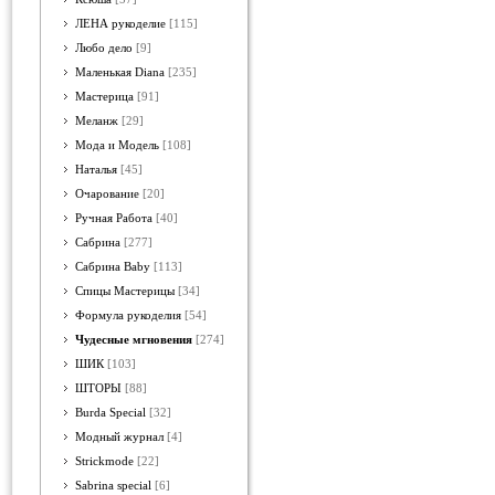
ЛЕНА рукоделие
[115]
Любо дело
[9]
Маленькая Diana
[235]
Мастерица
[91]
Меланж
[29]
Мода и Модель
[108]
Наталья
[45]
Очарование
[20]
Ручная Работа
[40]
Сабрина
[277]
Сабрина Baby
[113]
Спицы Мастерицы
[34]
Формула рукоделия
[54]
Чудесные мгновения
[274]
ШИК
[103]
ШТОРЫ
[88]
Burda Special
[32]
Модный журнал
[4]
Strickmode
[22]
Sabrina special
[6]