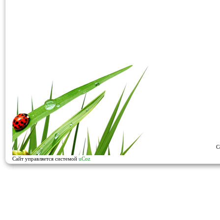
C
Сайт управляется системой
uCoz