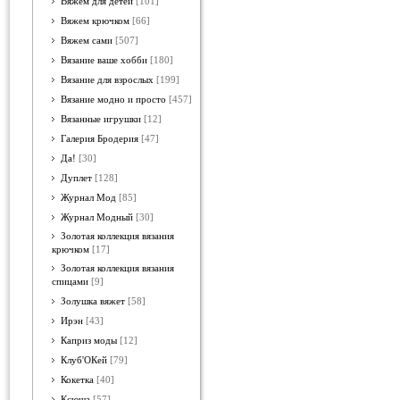
Вяжем для детей
[101]
Вяжем крючком
[66]
Вяжем сами
[507]
Вязание ваше хобби
[180]
Вязание для взрослых
[199]
Вязание модно и просто
[457]
Вязанные игрушки
[12]
Галерия Бродерия
[47]
Да!
[30]
Дуплет
[128]
Журнал Мод
[85]
Журнал Модный
[30]
Золотая коллекция вязания
крючком
[17]
Золотая коллекция вязания
спицами
[9]
Золушка вяжет
[58]
Ирэн
[43]
Каприз моды
[12]
Клуб'ОКей
[79]
Кокетка
[40]
Ксюша
[57]