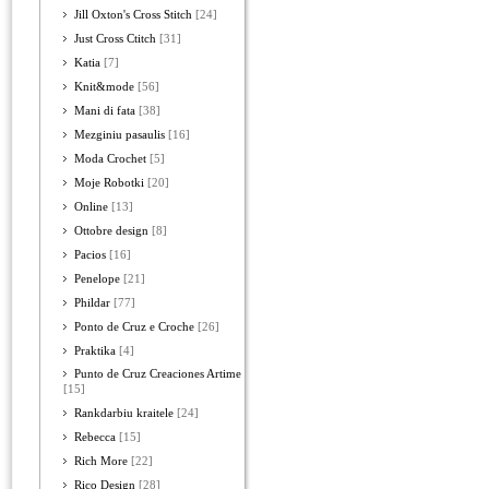
Jill Oxton's Cross Stitch
[24]
Just Cross Ctitch
[31]
Katia
[7]
Knit&mode
[56]
Mani di fata
[38]
Mezginiu pasaulis
[16]
Moda Crochet
[5]
Moje Robotki
[20]
Online
[13]
Ottobre design
[8]
Pacios
[16]
Penelope
[21]
Phildar
[77]
Ponto de Cruz e Croche
[26]
Praktika
[4]
Punto de Cruz Creaciones Artime
[15]
Rankdarbiu kraitele
[24]
Rebecca
[15]
Rich More
[22]
Rico Design
[28]