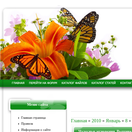
Меню сайта
Главная страница
Главная
»
2010
»
Январь
»
8
»
Правила
Информация о сайте
Чудесные мгновения. Вышивка