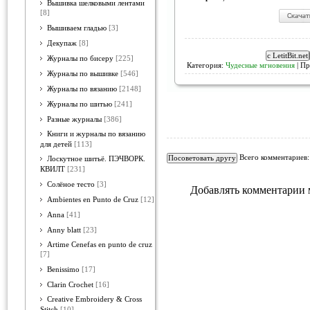
Вышивка шелковыми лентами
[8]
Вышиваем гладью
[3]
Декупаж
[8]
Журналы по бисеру
[225]
Категория:
Чудесные мгновения
| Пр
Журналы по вышивке
[546]
Журналы по вязанию
[2148]
Журналы по шитью
[241]
Разные журналы
[386]
Книги и журналы по вязанию
для детей
[113]
Всего комментариев
Лоскутное шитьё. ПЭЧВОРК.
КВИЛТ
[231]
Солёное тесто
[3]
Добавлять комментарии 
Ambientes en Punto de Cruz
[12]
Anna
[41]
Anny blatt
[23]
Artime Cenefas en punto de cruz
[7]
Benissimo
[17]
Clarin Crochet
[16]
Creative Embroidery & Cross
Stitch
[10]