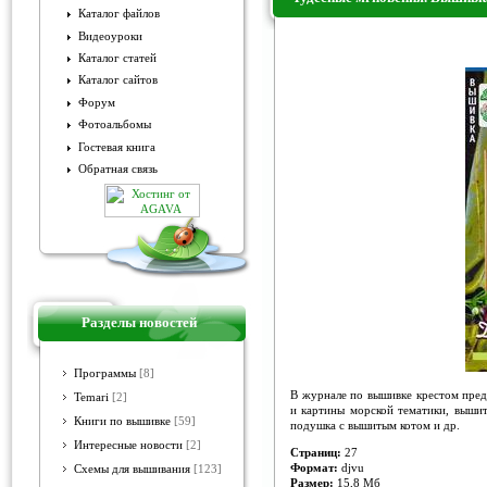
Каталог файлов
Видеоуроки
Чудесные мгновения. Вышивк
Каталог статей
Каталог сайтов
Форум
Фотоальбомы
Гостевая книга
Обратная связь
Разделы новостей
Программы
[8]
В журнале по вышивке крестом пред
Temari
[2]
и картины морской тематики, вышит
Книги по вышивке
[59]
подушка с вышитым котом и др.
Интересные новости
[2]
Страниц:
27
Формат:
djvu
Схемы для вышивания
[123]
Размер:
15,8 Мб