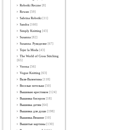
Robotki Reczne
[8]
Rowan
[59]
Sabrina Robotki
[11]
Sandra
[160]
Simply Knitting
[43]
Susanna
[82]
Susanna. Рукоделие
[67]
Tejer la Moda
[43]
The World of Cross Stitching
[65]
Verena
[56]
Vogue Knitting
[63]
Валя-Валентина
[118]
Веселые петельки
[50]
Вышиваю крестиком
[124]
Вышивка бисером
[18]
Вышивка детям
[64]
Вышивка для души
[198]
Вышивка.Вязание
[10]
Вышитые картины
[130]