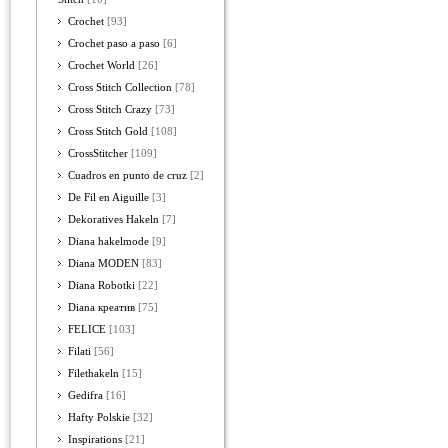
Crochet
[93]
Crochet paso a paso
[6]
Crochet World
[26]
Cross Stitch Collection
[78]
Cross Stitch Crazy
[73]
Cross Stitch Gold
[108]
CrossStitcher
[109]
Cuadros en punto de cruz
[2]
De Fil en Aiguille
[3]
Dekoratives Hakeln
[7]
Diana hakelmode
[9]
Diana MODEN
[83]
Diana Robotki
[22]
Diana креатив
[75]
FELICE
[103]
Filati
[56]
Filethakeln
[15]
Gedifra
[16]
Hafty Polskie
[32]
Inspirations
[21]