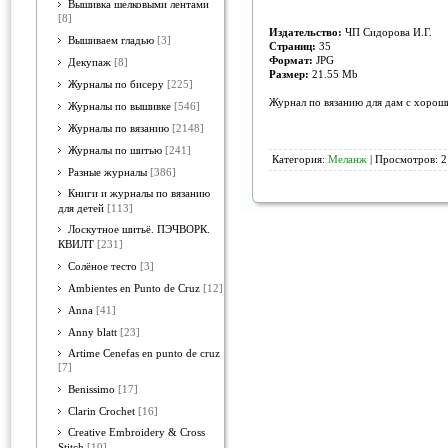
Вышивка шелковыми лентами
[8]
Издательство:
ЧП Сидорова И.Г.
Вышиваем гладью
[3]
Страниц:
35
Формат:
JPG
Декупаж
[8]
Размер:
21.55 Mb
Журналы по бисеру
[225]
Журнал по вязанию для дам с хорош
Журналы по вышивке
[546]
Журналы по вязанию
[2148]
Журналы по шитью
[241]
Категория:
Меланж
| Просмотров: 2
Разные журналы
[386]
Книги и журналы по вязанию
для детей
[113]
Лоскутное шитьё. ПЭЧВОРК.
КВИЛТ
[231]
Солёное тесто
[3]
Ambientes en Punto de Cruz
[12]
Anna
[41]
Anny blatt
[23]
Artime Cenefas en punto de cruz
[7]
Benissimo
[17]
Clarin Crochet
[16]
Creative Embroidery & Cross
Stitch
[10]