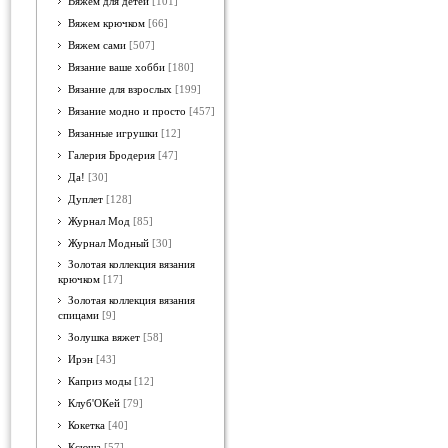
Вяжем для детей
[101]
Вяжем крючком
[66]
Вяжем сами
[507]
Вязание ваше хобби
[180]
Вязание для взрослых
[199]
Вязание модно и просто
[457]
Вязанные игрушки
[12]
Галерия Бродерия
[47]
Да!
[30]
Дуплет
[128]
Журнал Мод
[85]
Журнал Модный
[30]
Золотая коллекция вязания
крючком
[17]
Золотая коллекция вязания
спицами
[9]
Золушка вяжет
[58]
Ирэн
[43]
Каприз моды
[12]
Клуб'ОКей
[79]
Кокетка
[40]
Ксюша
[57]