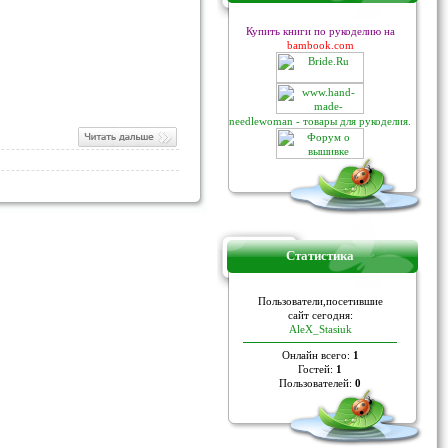
Купить книги по рукоделию на
bambook.com
needlewoman - товары для рукоделия.
Статистика
Пoльзoвaтели,пoceтившие
caйт ceгoдня:
AleX_Stasiuk
Онлайн всего:
1
Гостей:
1
Пользователей:
0