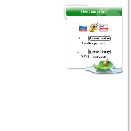
Помощь сайту
(WMR - рублей)
(WMZ - долларов)