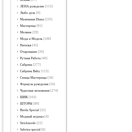
ЛЕНА рукоделие
[115]
Любо дело
[9]
Маленькая Diana
[235]
Мастерица
[91]
Меланж
[29]
Мода и Модель
[108]
Наталья
[45]
Очарование
[20]
Ручная Работа
[40]
Сабрина
[277]
Сабрина Baby
[113]
Спицы Мастерицы
[34]
Формула рукоделия
[54]
Чудесные мгновения
[274]
ШИК
[103]
ШТОРЫ
[88]
Burda Special
[32]
Модный журнал
[4]
Strickmode
[22]
Sabrina special
[6]