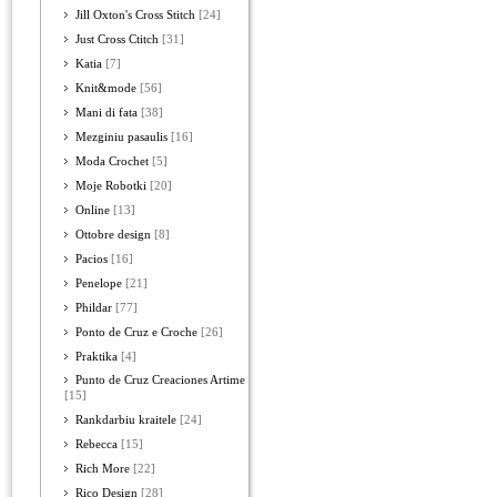
Jill Oxton's Cross Stitch
[24]
Just Cross Ctitch
[31]
Katia
[7]
Knit&mode
[56]
Mani di fata
[38]
Mezginiu pasaulis
[16]
Moda Crochet
[5]
Moje Robotki
[20]
Online
[13]
Ottobre design
[8]
Pacios
[16]
Penelope
[21]
Phildar
[77]
Ponto de Cruz e Croche
[26]
Praktika
[4]
Punto de Cruz Creaciones Artime
[15]
Rankdarbiu kraitele
[24]
Rebecca
[15]
Rich More
[22]
Rico Design
[28]