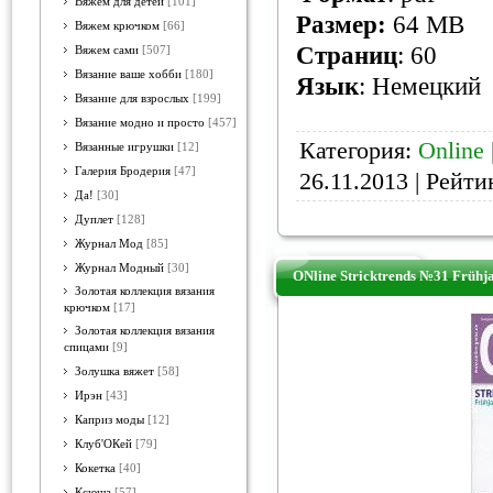
Вяжем для детей
[101]
Размер:
64 MB
Вяжем крючком
[66]
Страниц
: 60
Вяжем сами
[507]
Вязание ваше хобби
[180]
Язык
: Немецкий
Вязание для взрослых
[199]
Вязание модно и просто
[457]
Категория:
Online
Вязанные игрушки
[12]
Галерия Бродерия
[47]
26.11.2013
| Рейтин
Да!
[30]
Дуплет
[128]
Журнал Мод
[85]
Журнал Модный
[30]
ONline Stricktrends №31 Früh
Золотая коллекция вязания
крючком
[17]
Золотая коллекция вязания
спицами
[9]
Золушка вяжет
[58]
Ирэн
[43]
Каприз моды
[12]
Клуб'ОКей
[79]
Кокетка
[40]
Ксюша
[57]