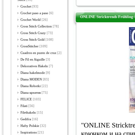
Crochet
[93]
Crochet paso a paso
[6]
ONLINE Stricktrends Frühling
Crochet World
[26]
Cross Stitch Collection
[78]
Cross Stitch Crazy
[73]
Cross Stitch Gold
[108]
CrossStitcher
[109]
Cuadros en punto de cruz
[2]
De Fil en Aiguille
[3]
Dekoratives Hakeln
[7]
Diana hakelmode
[9]
Diana MODEN
[83]
Diana Robotki
[22]
Diana креатив
[75]
FELICE
[103]
Filati
[56]
Filethakeln
[15]
Gedifra
[16]
"ONLINE Stricktr
Hafty Polskie
[32]
крючком и на спи
Inspirations
[21]