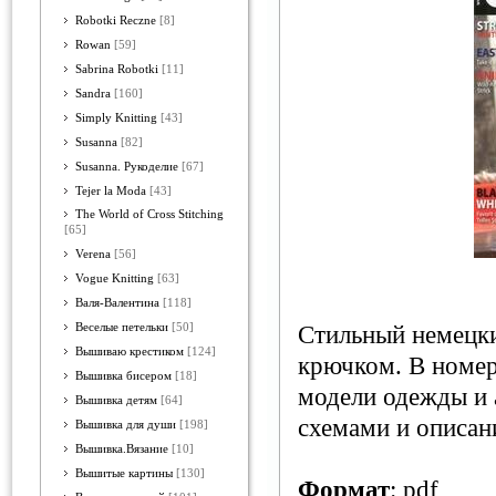
Robotki Reczne
[8]
Rowan
[59]
Sabrina Robotki
[11]
Sandra
[160]
Simply Knitting
[43]
Susanna
[82]
Susanna. Рукоделие
[67]
Tejer la Moda
[43]
The World of Cross Stitching
[65]
Verena
[56]
Vogue Knitting
[63]
Валя-Валентина
[118]
Веселые петельки
[50]
Стильный немецки
Вышиваю крестиком
[124]
крючком. В номер
Вышивка бисером
[18]
модели одежды и 
Вышивка детям
[64]
схемами и описан
Вышивка для души
[198]
Вышивка.Вязание
[10]
Вышитые картины
[130]
Формат
: pdf