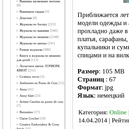
Вышивка шелковыми лентами
[8]
Вышиваем гладью
[3]
Приближается лет
Декупаж
[8]
модели одежды и 
Журналы по бисеру
[225]
прохладно даже в
Журналы по вышивке
[546]
Журналы по вязанию
[2148]
платья, сарафаны,
Журналы по шитью
[241]
купальники и сум
Разные журналы
[386]
спицами и на вилк
Книги и журналы по вязанию
для детей
[113]
Лоскутное шитьё. ПЭЧВОРК.
Размер
: 105 MB
КВИЛТ
[231]
Солёное тесто
[3]
Страниц
: 67
Ambientes en Punto de Cruz
[12]
Формат
: jpg
Anna
[41]
Язык
: немецкий
Anny blatt
[23]
Artime Cenefas en punto de cruz
[7]
Категория:
Online
Benissimo
[17]
14.04.2014
| Рейтин
Clarin Crochet
[16]
Creative Embroidery & Cross
Stitch
[10]