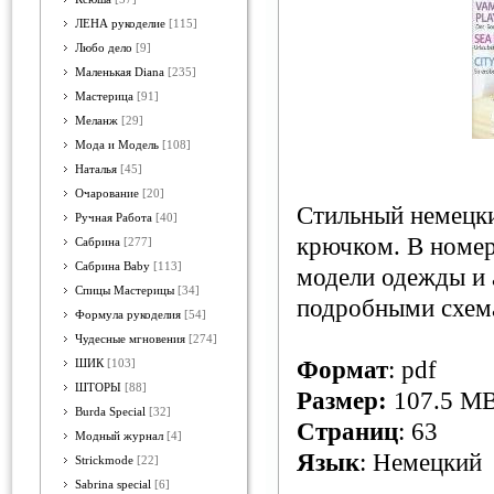
ЛЕНА рукоделие
[115]
Любо дело
[9]
Маленькая Diana
[235]
Мастерица
[91]
Меланж
[29]
Мода и Модель
[108]
Наталья
[45]
Очарование
[20]
Стильный немецки
Ручная Работа
[40]
крючком. В номер
Сабрина
[277]
Сабрина Baby
[113]
модели одежды и а
Спицы Мастерицы
[34]
подробными схем
Формула рукоделия
[54]
Чудесные мгновения
[274]
Формат
: pdf
ШИК
[103]
ШТОРЫ
[88]
Размер:
107.5 M
Burda Special
[32]
Страниц
: 63
Модный журнал
[4]
Язык
: Немецкий
Strickmode
[22]
Sabrina special
[6]