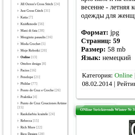
Jill Oxton's Cross Stitch
[24]
весенне - летняя 
Just Cross Ctitch
[31]
одежды для женщ
Katia
[7]
Knit&mode
[56]
Формат:
jpg
Mani di fata
[38]
Mezginiu pasaulis
[16]
Страниц: 59
Moda Crochet
[5]
Размер:
58 mb
Moje Robotki
[20]
Язык:
немецкий
Online
[13]
Ottobre design
[8]
Pacios
[16]
Категория:
Online
Penelope
[21]
08.02.2014
| Рейтин
Phildar
[77]
Ponto de Cruz e Croche
[26]
Praktika
[4]
Punto de Cruz Creaciones Artime
[15]
ONline Stricktrends Winter № 
Rankdarbiu kraitele
[24]
Rebecca
[15]
Rich More
[22]
Rico Design
[28]