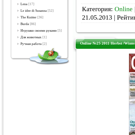
Lena
[17]
Категория:
Online
Le idee di Susanna
[52]
21.05.2013
| Рейтин
The Knitter
[36]
Burda
[86]
Игрушки своими руками
[5]
Для животных
[1]
Online №25 2011 Herbst /Winte
Ручная работа
[2]