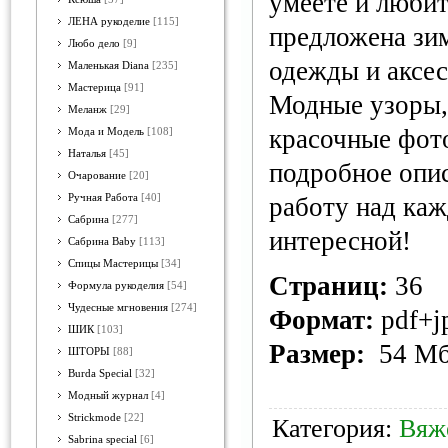
умеете и любит
ЛЕНА рукоделие
[115]
предложена зим
Любо дело
[9]
одежды и аксес
Маленькая Diana
[235]
Мастерица
[91]
Модные узоры,
Меланж
[29]
красочные фот
Мода и Модель
[108]
Наталья
[45]
подробное опи
Очарование
[20]
Ручная Работа
[40]
работу над ка
Сабрина
[277]
интересной!
Сабрина Baby
[113]
Спицы Мастерицы
[34]
Страниц:
36
Формула рукоделия
[54]
Чудесные мгновения
[274]
Формат:
pdf+j
ШИК
[103]
Размер:
54 М
ШТОРЫ
[88]
Burda Special
[32]
Модный журнал
[4]
Strickmode
[22]
Категория:
Вяж
Sabrina special
[6]