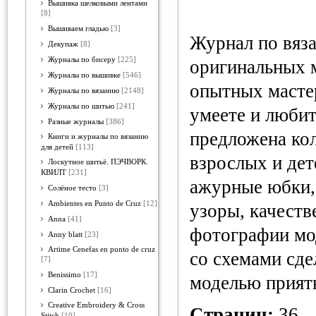
Вышивка шелковыми лентами
[8]
Вышиваем гладью
[3]
Журнал по вяз
Декупаж
[8]
Журналы по бисеру
[225]
оригинальных 
Журналы по вышивке
[546]
опытных мастер
Журналы по вязанию
[2148]
Журналы по шитью
[241]
умеете и любит
Разные журналы
[386]
предложена ко
Книги и журналы по вязанию
для детей
[113]
взрослых и дет
Лоскутное шитьё. ПЭЧВОРК.
КВИЛТ
[231]
ажурные юбки,
Солёное тесто
[3]
Ambientes en Punto de Cruz
[12]
узоры, качеств
Anna
[41]
фотографии мо
Anny blatt
[23]
Artime Cenefas en punto de cruz
со схемами сде
[7]
Benissimo
[17]
моделью прият
Clarin Crochet
[16]
Creative Embroidery & Cross
Страниц:
36
Stitch
[10]