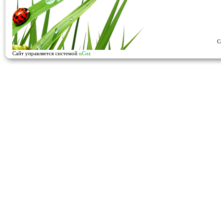
C
Сайт управляется системой
uCoz