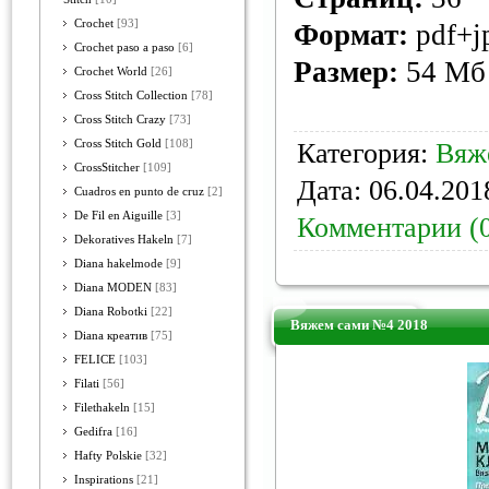
Crochet
[93]
Формат:
pdf+j
Crochet paso a paso
[6]
Размер:
54 Мб
Crochet World
[26]
Cross Stitch Collection
[78]
Cross Stitch Crazy
[73]
Cross Stitch Gold
[108]
Категория:
Вяж
CrossStitcher
[109]
Дата:
06.04.201
Cuadros en punto de cruz
[2]
De Fil en Aiguille
[3]
Комментарии (
Dekoratives Hakeln
[7]
Diana hakelmode
[9]
Diana MODEN
[83]
Diana Robotki
[22]
Вяжем сами №4 2018
Diana креатив
[75]
FELICE
[103]
Filati
[56]
Filethakeln
[15]
Gedifra
[16]
Hafty Polskie
[32]
Inspirations
[21]