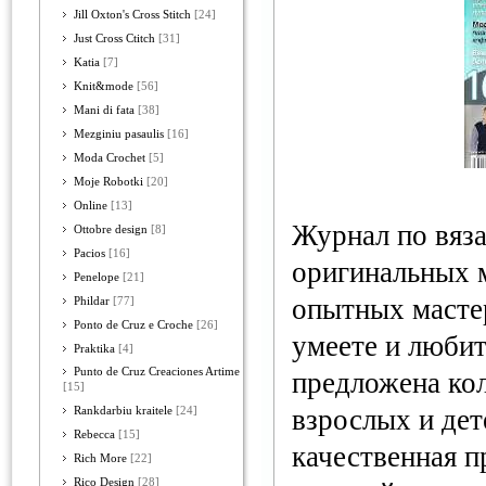
Jill Oxton's Cross Stitch
[24]
Just Cross Ctitch
[31]
Katia
[7]
Knit&mode
[56]
Mani di fata
[38]
Mezginiu pasaulis
[16]
Moda Crochet
[5]
Moje Robotki
[20]
Online
[13]
Журнал по вяз
Ottobre design
[8]
Pacios
[16]
оригинальных 
Penelope
[21]
опытных мастер
Phildar
[77]
Ponto de Cruz e Croche
[26]
умеете и любит
Praktika
[4]
Punto de Cruz Creaciones Artime
предложена ко
[15]
взрослых и дет
Rankdarbiu kraitele
[24]
Rebecca
[15]
качественная 
Rich More
[22]
Rico Design
[28]