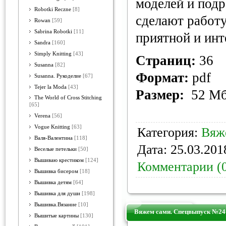
моделей и подр
Robotki Reczne
[8]
сделают работ
Rowan
[59]
Sabrina Robotki
[11]
приятной и инт
Sandra
[160]
Simply Knitting
[43]
Страниц:
36
Susanna
[82]
Формат:
pdf
Susanna. Рукоделие
[67]
Tejer la Moda
[43]
Размер:
52 М
The World of Cross Stitching
[65]
Verena
[56]
Vogue Knitting
[63]
Категория:
Вяж
Валя-Валентина
[118]
Дата:
25.03.201
Веселые петельки
[50]
Вышиваю крестиком
[124]
Комментарии (
Вышивка бисером
[18]
Вышивка детям
[64]
Вышивка для души
[198]
Вышивка.Вязание
[10]
Вяжем сами. Спецвыпуск №24
Вышитые картины
[130]