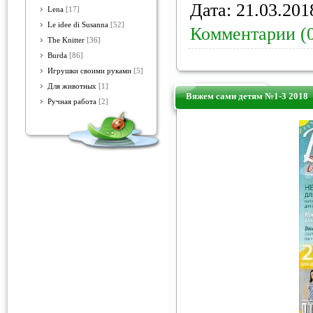
Дата:
21.03.201
Lena
[17]
Le idee di Susanna
[52]
Комментарии (
The Knitter
[36]
Burda
[86]
Игрушки своими руками
[5]
Для животных
[1]
Вяжем сами детям №1-3 2018
Ручная работа
[2]