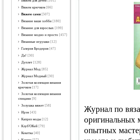
Вяжем для детей
[101]
Вяжем крючком
[66]
Вяжем сами
[507]
Вязание ваше хобби
[180]
Вязание для взрослых
[199]
Вязание модно и просто
[457]
Вязанные игрушки
[12]
Галерия Бродерия
[47]
Да!
[30]
Дуплет
[128]
Журнал Мод
[85]
Журнал Модный
[30]
Золотая коллекция вязания
крючком
[17]
Золотая коллекция вязания
спицами
[9]
Золушка вяжет
[58]
Журнал по вяз
Ирэн
[43]
оригинальных 
Каприз моды
[12]
Клуб'ОКей
[79]
опытных мастер
Кокетка
[40]
Ксюша
[57]