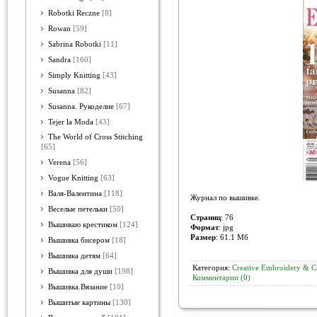
Robotki Reczne
[8]
Rowan
[59]
Sabrina Robotki
[11]
Sandra
[160]
Simply Knitting
[43]
Susanna
[82]
Susanna. Рукоделие
[67]
Tejer la Moda
[43]
The World of Cross Stitching
[65]
Verena
[56]
Vogue Knitting
[63]
Валя-Валентина
[118]
Журнал по вышивке.
Веселые петельки
[50]
Страниц
: 76
Вышиваю крестиком
[124]
Формат
: jpg
Размер
: 61.1 Мб
Вышивка бисером
[18]
Вышивка детям
[64]
Категория:
Creative Embroidery & Cr
Вышивка для души
[198]
Комментарии (0)
Вышивка.Вязание
[10]
Вышитые картины
[130]