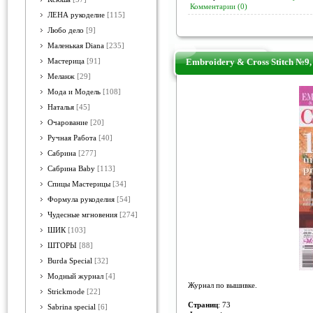
Комментарии (0)
ЛЕНА рукоделие
[115]
Любо дело
[9]
Маленькая Diana
[235]
Embroidery & Cross Stitch №9,
Мастерица
[91]
Меланж
[29]
Мода и Модель
[108]
Наталья
[45]
Очарование
[20]
Ручная Работа
[40]
Сабрина
[277]
Сабрина Baby
[113]
Спицы Мастерицы
[34]
Формула рукоделия
[54]
Чудесные мгновения
[274]
ШИК
[103]
ШТОРЫ
[88]
Burda Special
[32]
Модный журнал
[4]
Журнал по вышивке.
Strickmode
[22]
Страниц
: 73
Sabrina special
[6]