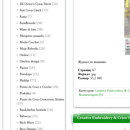
Jill Oxton's Cross Stitch
[24]
Just Cross Ctitch
[31]
Katia
[7]
Knit&mode
[56]
Mani di fata
[38]
Mezginiu pasaulis
[16]
Moda Crochet
[5]
Moje Robotki
[20]
Online
[13]
Ottobre design
[8]
Журнал по вышивке.
Pacios
[16]
Страниц
: 67
Формат
: jpg
Penelope
[21]
Размер
: 55,2 Мб
Phildar
[77]
Ponto de Cruz e Croche
[26]
Категория:
Creative Embroidery & Cr
Praktika
[4]
Комментарии (0)
Punto de Cruz Creaciones Artime
[15]
Rankdarbiu kraitele
[24]
Rebecca
[15]
Creative Embroidery & Cross S
Rich More
[22]
Rico Design
[28]