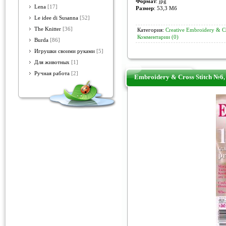
Формат
: jpg
Lena
[17]
Размер
: 53,3 Мб
Le idee di Susanna
[52]
The Knitter
[36]
Категория:
Creative Embroidery & Cr
Комментарии (0)
Burda
[86]
Игрушки своими руками
[5]
Для животных
[1]
Ручная работа
[2]
Embroidery & Cross Stitch №6,