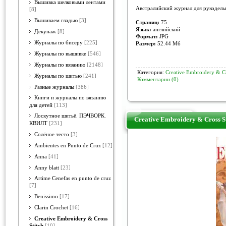
Вышивка шелковыми лентами
Австралийский журнал для рукодель
[8]
Вышиваем гладью
[3]
Страниц:
75
Язык:
английский
Декупаж
[8]
Формат:
JPG
Журналы по бисеру
[225]
Размер:
52.44 Mб
Журналы по вышивке
[546]
Журналы по вязанию
[2148]
Категория:
Creative Embroidery & Cr
Журналы по шитью
[241]
Комментарии (0)
Разные журналы
[386]
Книги и журналы по вязанию
для детей
[113]
Лоскутное шитьё. ПЭЧВОРК.
Creative Embroidery & Cross S
КВИЛТ
[231]
Солёное тесто
[3]
Ambientes en Punto de Cruz
[12]
Anna
[41]
Anny blatt
[23]
Artime Cenefas en punto de cruz
[7]
Benissimo
[17]
Clarin Crochet
[16]
Creative Embroidery & Cross
Stitch
[10]