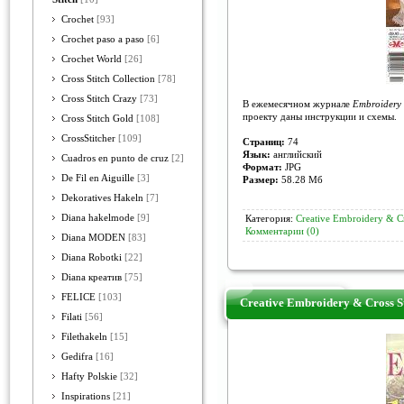
Crochet
[93]
Crochet paso a paso
[6]
Crochet World
[26]
Cross Stitch Collection
[78]
Cross Stitch Crazy
[73]
В ежемесячном журнале
Embroidery 
проекту даны инструкции и схемы.
Cross Stitch Gold
[108]
CrossStitcher
[109]
Страниц:
74
Язык:
английский
Cuadros en punto de cruz
[2]
Формат:
JPG
De Fil en Aiguille
[3]
Размер:
58.28 Mб
Dekoratives Hakeln
[7]
Diana hakelmode
[9]
Категория:
Creative Embroidery & Cr
Комментарии (0)
Diana MODEN
[83]
Diana Robotki
[22]
Diana креатив
[75]
FELICE
[103]
Creative Embroidery & Cross S
Filati
[56]
Filethakeln
[15]
Gedifra
[16]
Hafty Polskie
[32]
Inspirations
[21]