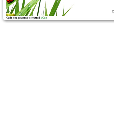
C
Сайт управляется системой
uCoz