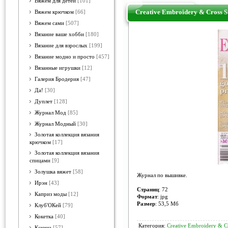
Вяжем для детей
[101]
Creative Embroidery & Cross S
Вяжем крючком
[66]
Вяжем сами
[507]
Вязание ваше хобби
[180]
Вязание для взрослых
[199]
Вязание модно и просто
[457]
Вязанные игрушки
[12]
Галерия Бродерия
[47]
Да!
[30]
Дуплет
[128]
Журнал Мод
[85]
Журнал Модный
[30]
Золотая коллекция вязания
крючком
[17]
Золотая коллекция вязания
спицами
[9]
Золушка вяжет
[58]
Журнал по вышивке.
Ирэн
[43]
Страниц
: 72
Каприз моды
[12]
Формат
: jpg
Размер
: 53,5 Мб
Клуб'ОКей
[79]
Кокетка
[40]
Категория:
Creative Embroidery & Cr
Ксюша
[57]