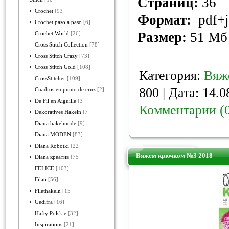
Страниц:
36
Crochet
[93]
Формат:
pdf+j
Crochet paso a paso
[6]
Размер:
51 Мб
Crochet World
[26]
Cross Stitch Collection
[78]
Cross Stitch Crazy
[73]
Cross Stitch Gold
[108]
Категория:
Вяж
CrossStitcher
[109]
800 | Дата:
14.0
Cuadros en punto de cruz
[2]
De Fil en Aiguille
[3]
Комментарии (
Dekoratives Hakeln
[7]
Diana hakelmode
[9]
Diana MODEN
[83]
Diana Robotki
[22]
Вяжем крючком №3 2018
Diana креатив
[75]
FELICE
[103]
Filati
[56]
Filethakeln
[15]
Gedifra
[16]
Hafty Polskie
[32]
Inspirations
[21]