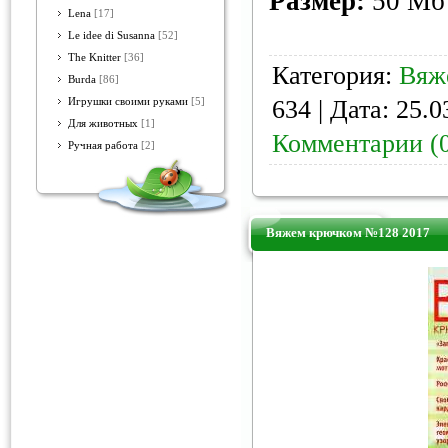
Размер:
50 Мб
Lena
[17]
Le idee di Susanna
[52]
The Knitter
[36]
Категория:
Вяж
Burda
[86]
634 | Дата:
25.0
Игрушки своими руками
[5]
Для животных
[1]
Комментарии (
Ручная работа
[2]
Вяжем крючком №128 2017