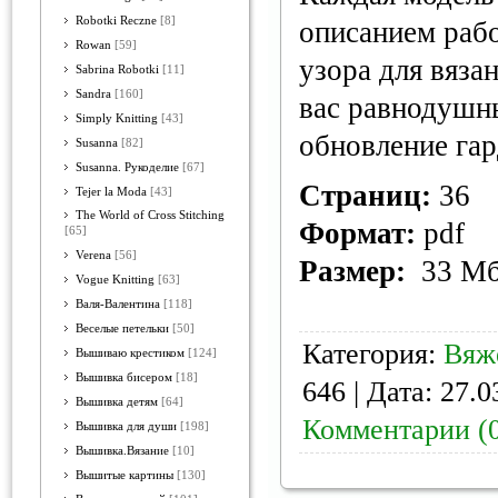
Robotki Reczne
[8]
описанием раб
Rowan
[59]
узора для вязан
Sabrina Robotki
[11]
Sandra
[160]
вас равнодушн
Simply Knitting
[43]
обновление гар
Susanna
[82]
Susanna. Рукоделие
[67]
Страниц:
36
Tejer la Moda
[43]
The World of Cross Stitching
Формат:
pdf
[65]
Verena
[56]
Размер:
33 М
Vogue Knitting
[63]
Валя-Валентина
[118]
Веселые петельки
[50]
Категория:
Вяж
Вышиваю крестиком
[124]
Вышивка бисером
[18]
646 | Дата:
27.0
Вышивка детям
[64]
Комментарии (
Вышивка для души
[198]
Вышивка.Вязание
[10]
Вышитые картины
[130]