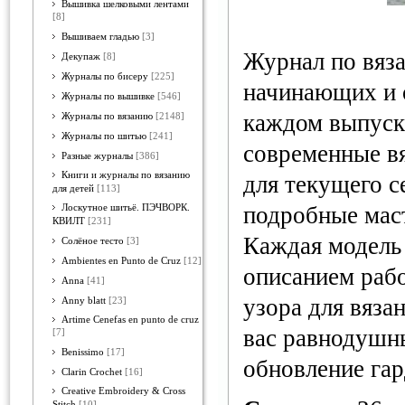
Вышивка шелковыми лентами
[8]
Вышиваем гладью
[3]
Журнал по вяз
Декупаж
[8]
Журналы по бисеру
[225]
начинающих и 
Журналы по вышивке
[546]
каждом выпуск
Журналы по вязанию
[2148]
Журналы по шитью
[241]
современные в
Разные журналы
[386]
Книги и журналы по вязанию
для текущего с
для детей
[113]
подробные мас
Лоскутное шитьё. ПЭЧВОРК.
КВИЛТ
[231]
Каждая модель
Солёное тесто
[3]
Ambientes en Punto de Cruz
[12]
описанием раб
Anna
[41]
узора для вязан
Anny blatt
[23]
Artime Cenefas en punto de cruz
вас равнодушн
[7]
Benissimo
[17]
обновление гар
Clarin Crochet
[16]
Creative Embroidery & Cross
Stitch
[10]