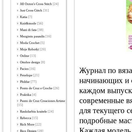
Jill Oxton's Cross Stitch
[24]
Just Cross Ctitch
[31]
Katia
[7]
Knit&mode
[56]
Mani di fata
[38]
Mezginiu pasaulis
[16]
Moda Crochet
[5]
Moje Robotki
[20]
Online
[13]
Ottobre design
[8]
Журнал по вяз
Pacios
[16]
Penelope
[21]
начинающих и 
Phildar
[77]
каждом выпуск
Ponto de Cruz e Croche
[26]
Praktika
[4]
современные в
Punto de Cruz Creaciones Artime
[15]
для текущего с
Rankdarbiu kraitele
[24]
подробные мас
Rebecca
[15]
Rich More
[22]
Каждая модель
Rico Design
[28]