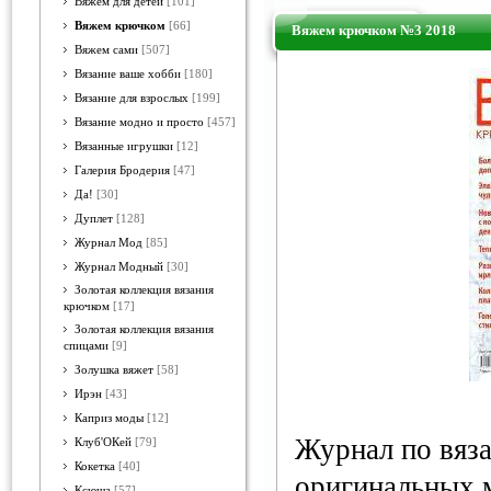
Вяжем для детей
[101]
Вяжем крючком
[66]
Вяжем крючком №3 2018
Вяжем сами
[507]
Вязание ваше хобби
[180]
Вязание для взрослых
[199]
Вязание модно и просто
[457]
Вязанные игрушки
[12]
Галерия Бродерия
[47]
Да!
[30]
Дуплет
[128]
Журнал Мод
[85]
Журнал Модный
[30]
Золотая коллекция вязания
крючком
[17]
Золотая коллекция вязания
спицами
[9]
Золушка вяжет
[58]
Ирэн
[43]
Каприз моды
[12]
Журнал по вяз
Клуб'ОКей
[79]
Кокетка
[40]
оригинальных 
Ксюша
[57]