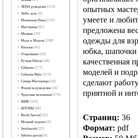
опытных мастер
ЛЕНА рукоделие
[115]
Любо дело
[9]
умеете и любит
Маленькая Diana
[235]
Мастерица
[91]
предложена вес
Меланж
[29]
одежды для взр
Мода и Модель
[108]
Наталья
[45]
юбка, шапочки
Очарование
[20]
качественная 
Ручная Работа
[40]
Сабрина
[277]
моделей и подр
Сабрина Baby
[113]
сделают работ
Спицы Мастерицы
[34]
Формула рукоделия
[54]
приятной и инт
Чудесные мгновения
[274]
ШИК
[103]
ШТОРЫ
[88]
Страниц:
36
Burda Special
[32]
Модный журнал
[4]
Формат:
pdf
Strickmode
[22]
Sabrina special
[6]