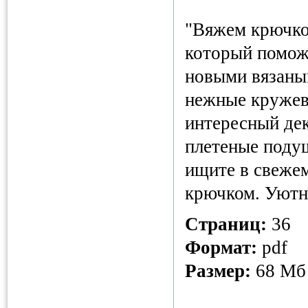
"Вяжем крючко
который помож
новыми вязаны
нежные кружевн
интересный де
плетеные подуш
ищите в свеже
крючком. Уютн
Страниц:
36
Формат:
pdf
Размер:
68 Мб