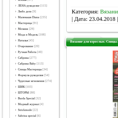
ЛЕНА рукоделие
[115]
Категория:
Вязани
Любо дело
[9]
| Дата:
23.04.2018
|
Маленькая Diana
[235]
Мастерица
[91]
Меланж
[29]
Мода и Модель
[108]
Наталья
[45]
Вязание для взрослых. Спицы
Очарование
[20]
Ручная Работа
[40]
Сабрина
[277]
Сабрина Baby
[113]
Спицы Мастерицы
[34]
Формула рукоделия
[54]
Чудесные мгновения
[274]
ШИК
[103]
ШТОРЫ
[88]
Burda Special
[32]
Модный журнал
[4]
Strickmode
[22]
Sabrina special
[6]