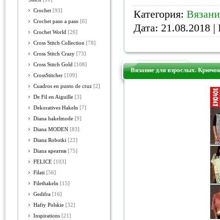
Crochet
[93]
Категория:
Вязани
Crochet paso a paso
[6]
Дата:
21.08.2018
| 
Crochet World
[26]
Cross Stitch Collection
[78]
Cross Stitch Crazy
[73]
Cross Stitch Gold
[108]
Вязание для взрослых. Крючо
CrossStitcher
[109]
Cuadros en punto de cruz
[2]
De Fil en Aiguille
[3]
Dekoratives Hakeln
[7]
Diana hakelmode
[9]
Diana MODEN
[83]
Diana Robotki
[22]
Diana креатив
[75]
FELICE
[103]
Filati
[56]
Filethakeln
[15]
Gedifra
[16]
Hafty Polskie
[32]
Inspirations
[21]