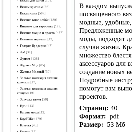
Вяжем для детей
[101]
В каждом выпуске
Вяжем крючком
[66]
посвященного вяз
Вяжем сами
[507]
Вязание ваше хобби
[180]
модные, удобные,
Вязание для взрослых
[199]
Предложенные мод
Вязание модно и просто
[457]
моды, подходят дл
Вязанные игрушки
[12]
случаи жизни. Кр
Галерия Бродерия
[47]
Да!
[30]
множество блестя
Дуплет
[128]
аксессуаров для в
Журнал Мод
[85]
создание новых в
Журнал Модный
[30]
Золотая коллекция вязания
Подробные инстру
крючком
[17]
помогут вам выпо
Золотая коллекция вязания
спицами
[9]
проектов.
Золушка вяжет
[58]
Ирэн
[43]
Страниц:
40
Каприз моды
[12]
Формат:
pdf
Клуб'ОКей
[79]
Размер:
53 Мб
Кокетка
[40]
Ксюша
[57]