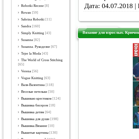
Дата:
04.07.2018
| 
Robotki Reczne
[8]
Rowan
[59]
Sabrina Robotki
[11]
Sandra
[160]
Вязание для взрослых. Крючо
Simply Knitting
[43]
Susanna
[82]
Susanna. Рукоделие
[67]
Tejer la Moda
[43]
The World of Cross Stitching
[65]
Verena
[56]
Vogue Knitting
[63]
Валя-Валентина
[118]
Веселые петельки
[50]
Вышиваю крестиком
[124]
Вышивка бисером
[18]
Вышивка детям
[64]
Вышивка для души
[198]
Вышивка.Вязание
[10]
Вышитые картины
[130]