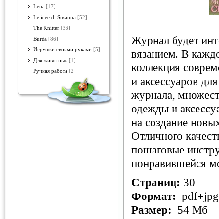
Lena
[17]
Le idee di Susanna
[52]
The Knitter
[36]
Журнал будет инте
Burda
[86]
Игрушки своими руками
[5]
вязанием. В кажд
Для животных
[1]
коллекция соврем
Ручная работа
[2]
и аксессуаров дл
журнала, множест
одежды и аксессу
на создание новы
Отличного качест
пошаговые инстру
понравившейся мо
Страниц:
30
Формат:
pdf+jpg
Размер:
54 Мб