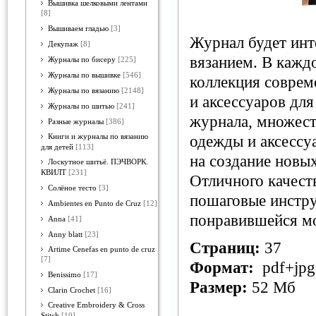
Вышивка шелковыми лентами
[8]
Вышиваем гладью
[3]
Журнал будет инте
Декупаж
[8]
вязанием. В кажд
Журналы по бисеру
[225]
Журналы по вышивке
[546]
коллекция соврем
Журналы по вязанию
[2148]
и аксессуаров дл
Журналы по шитью
[241]
журнала, множест
Разные журналы
[386]
Книги и журналы по вязанию
одежды и аксессу
для детей
[113]
на создание новы
Лоскутное шитьё. ПЭЧВОРК.
КВИЛТ
[231]
Отличного качест
Солёное тесто
[3]
пошаговые инстру
Ambientes en Punto de Cruz
[12]
понравившейся мо
Anna
[41]
Anny blatt
[23]
Страниц:
37
Artime Cenefas en punto de cruz
[7]
Формат:
pdf+jpg
Benissimo
[17]
Размер:
52 Мб
Clarin Crochet
[16]
Creative Embroidery & Cross
Stitch
[10]