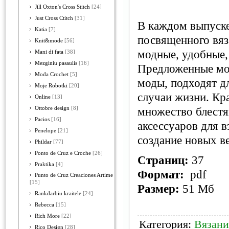
Jill Oxton's Cross Stitch
[24]
Just Cross Ctitch
[31]
В каждом выпуске
Katia
[7]
посвященного вяз
Knit&mode
[56]
модные, удобные,
Mani di fata
[38]
Mezginiu pasaulis
[16]
Предложенные мод
Moda Crochet
[5]
моды, подходят дл
Moje Robotki
[20]
случаи жизни. Кр
Online
[13]
Ottobre design
[8]
множество блестя
Pacios
[16]
аксессуаров для в
Penelope
[21]
создание новых в
Phildar
[77]
Ponto de Cruz e Croche
[26]
Страниц:
37
Praktika
[4]
Формат:
pdf
Punto de Cruz Creaciones Artime
[15]
Размер:
51 Мб
Rankdarbiu kraitele
[24]
Rebecca
[15]
Rich More
[22]
Категория:
Вязани
Rico Design
[28]