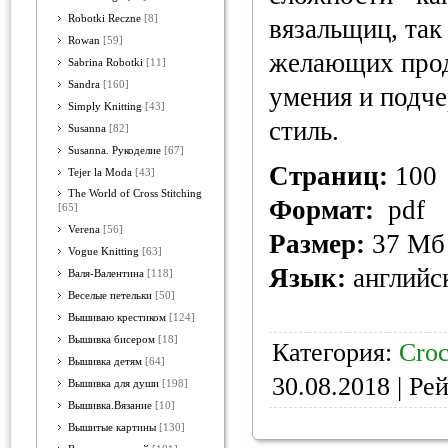
Robotki Reczne
[8]
вязальщиц, так
Rowan
[59]
желающих прод
Sabrina Robotki
[11]
Sandra
[160]
умения и подч
Simply Knitting
[43]
стиль.
Susanna
[82]
Susanna. Рукоделие
[67]
Страниц:
100
Tejer la Moda
[43]
The World of Cross Stitching
Формат:
pdf
[65]
Verena
[56]
Размер:
37 Мб
Vogue Knitting
[63]
Язык:
английс
Валя-Валентина
[118]
Веселые петельки
[50]
Вышиваю крестиком
[124]
Вышивка бисером
[18]
Категория:
Croc
Вышивка детям
[64]
30.08.2018
| Рей
Вышивка для души
[198]
Вышивка.Вязание
[10]
Вышитые картины
[130]