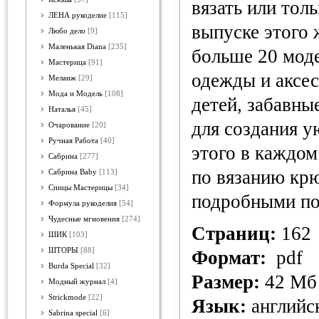
вязать или тол
ЛЕНА рукоделие
[115]
выпуске этого 
Любо дело
[9]
Маленькая Diana
[235]
больше 20 моде
Мастерица
[91]
одежды и аксес
Меланж
[29]
Мода и Модель
[108]
детей, забавны
Наталья
[45]
для создания у
Очарование
[20]
Ручная Работа
[40]
этого в каждо
Сабрина
[277]
по вязанию кр
Сабрина Baby
[113]
Спицы Мастерицы
[34]
подробными по
Формула рукоделия
[54]
Чудесные мгновения
[274]
Страниц:
162
ШИК
[103]
ШТОРЫ
[88]
Формат:
pdf
Burda Special
[32]
Размер:
42 Мб
Модный журнал
[4]
Strickmode
[22]
Язык:
английс
Sabrina special
[6]