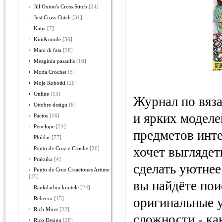
Jill Oxton's Cross Stitch
[24]
Just Cross Ctitch
[31]
Katia
[7]
Knit&mode
[56]
Mani di fata
[38]
Mezginiu pasaulis
[16]
Moda Crochet
[5]
Moje Robotki
[20]
Online
[13]
Журнал по вяз
Ottobre design
[8]
и ярких моделе
Pacios
[16]
Penelope
[21]
предметов инте
Phildar
[77]
хочет выглядет
Ponto de Cruz e Croche
[26]
Praktika
[4]
сделать уютнее
Punto de Cruz Creaciones Artime
[15]
вы найдёте пои
Rankdarbiu kraitele
[24]
оригинальные 
Rebecca
[15]
Rich More
[22]
сложности - к
Rico Design
[28]