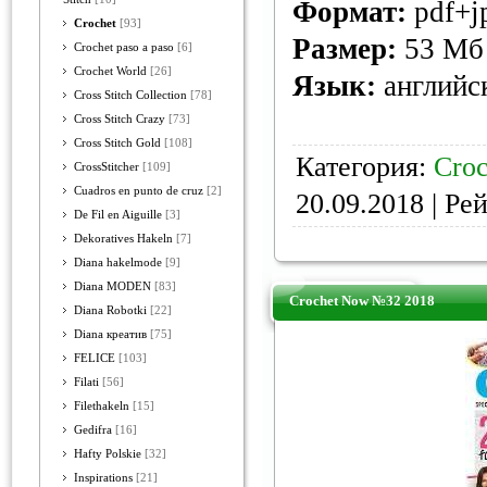
Формат:
pdf+j
Crochet
[93]
Размер:
53 Мб
Crochet paso a paso
[6]
Crochet World
[26]
Язык:
английс
Cross Stitch Collection
[78]
Cross Stitch Crazy
[73]
Cross Stitch Gold
[108]
Категория:
Croc
CrossStitcher
[109]
Cuadros en punto de cruz
[2]
20.09.2018
| Рей
De Fil en Aiguille
[3]
Dekoratives Hakeln
[7]
Diana hakelmode
[9]
Diana MODEN
[83]
Crochet Now №32 2018
Diana Robotki
[22]
Diana креатив
[75]
FELICE
[103]
Filati
[56]
Filethakeln
[15]
Gedifra
[16]
Hafty Polskie
[32]
Inspirations
[21]