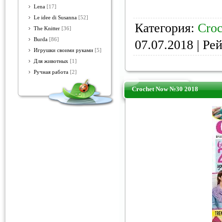
Lena
[17]
Le idee di Susanna
[52]
Категория:
Croc
The Knitter
[36]
Burda
[86]
07.07.2018
| Рей
Игрушки своими руками
[5]
Для животных
[1]
Ручная работа
[2]
Crochet Now №30 2018