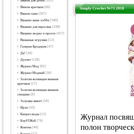
Вяжем для детей
[101]
Вяжем крючком
[66]
Simply Crochet №73 2018
Вяжем сами
[507]
Вязание ваше хобби
[180]
Вязание для взрослых
[199]
Вязание модно и просто
[457]
Вязанные игрушки
[12]
Галерия Бродерия
[47]
Да!
[30]
Дуплет
[128]
Журнал Мод
[85]
Журнал Модный
[30]
Золотая коллекция вязания
крючком
[17]
Золотая коллекция вязания
спицами
[9]
Золушка вяжет
[58]
Ирэн
[43]
Каприз моды
[12]
Журнал посвящ
Клуб'ОКей
[79]
полон творческ
Кокетка
[40]
Ксюша
[57]