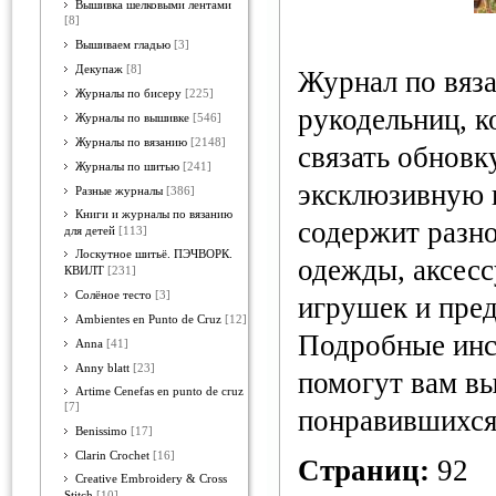
Вышивка шелковыми лентами
[8]
Вышиваем гладью
[3]
Декупаж
[8]
Журнал по вяз
Журналы по бисеру
[225]
рукодельниц, к
Журналы по вышивке
[546]
Журналы по вязанию
[2148]
связать обновку
Журналы по шитью
[241]
эксклюзивную 
Разные журналы
[386]
Книги и журналы по вязанию
содержит разн
для детей
[113]
Лоскутное шитьё. ПЭЧВОРК.
одежды, аксесс
КВИЛТ
[231]
Солёное тесто
[3]
игрушек и пред
Ambientes en Punto de Cruz
[12]
Подробные инс
Anna
[41]
Anny blatt
[23]
помогут вам в
Artime Cenefas en punto de cruz
[7]
понравившихся
Benissimo
[17]
Clarin Crochet
[16]
Страниц:
92
Creative Embroidery & Cross
Stitch
[10]