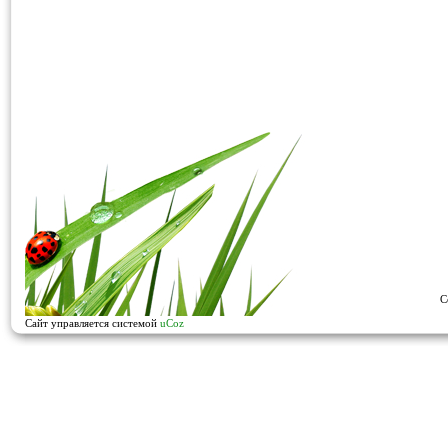
C
Сайт управляется системой
uCoz