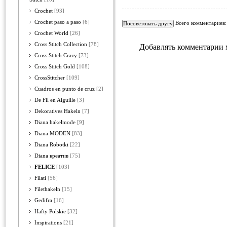
Crochet
[93]
Crochet paso a paso
[6]
Всего комментариев
Crochet World
[26]
Cross Stitch Collection
[78]
Добавлять комментарии 
Cross Stitch Crazy
[73]
Cross Stitch Gold
[108]
CrossStitcher
[109]
Cuadros en punto de cruz
[2]
De Fil en Aiguille
[3]
Dekoratives Hakeln
[7]
Diana hakelmode
[9]
Diana MODEN
[83]
Diana Robotki
[22]
Diana креатив
[75]
FELICE
[103]
Filati
[56]
Filethakeln
[15]
Gedifra
[16]
Hafty Polskie
[32]
Inspirations
[21]