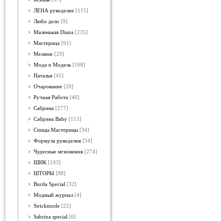
ЛЕНА рукоделие
[115]
Любо дело
[9]
Маленькая Diana
[235]
Мастерица
[91]
Меланж
[29]
Мода и Модель
[108]
Наталья
[45]
Очарование
[20]
Ручная Работа
[40]
Сабрина
[277]
Сабрина Baby
[113]
Спицы Мастерицы
[34]
Формула рукоделия
[54]
Чудесные мгновения
[274]
ШИК
[103]
ШТОРЫ
[88]
Burda Special
[32]
Модный журнал
[4]
Strickmode
[22]
Sabrina special
[6]