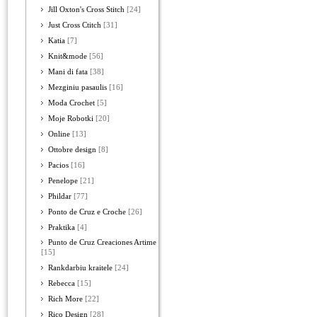
Jill Oxton's Cross Stitch
[24]
Just Cross Ctitch
[31]
Katia
[7]
Knit&mode
[56]
Mani di fata
[38]
Mezginiu pasaulis
[16]
Moda Crochet
[5]
Moje Robotki
[20]
Online
[13]
Ottobre design
[8]
Pacios
[16]
Penelope
[21]
Phildar
[77]
Ponto de Cruz e Croche
[26]
Praktika
[4]
Punto de Cruz Creaciones Artime
[15]
Rankdarbiu kraitele
[24]
Rebecca
[15]
Rich More
[22]
Rico Design
[28]