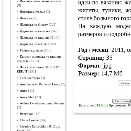
идеи по вязанию ж
Вышивка шелковыми лентами
[8]
жилеты, туники, ж
Вышиваем гладью
[3]
стиле большого гор
Декупаж
[8]
На каждую модел
Журналы по бисеру
[225]
Журналы по вышивке
[546]
размеров и подробн
Журналы по вязанию
[2148]
Журналы по шитью
[241]
Год / месяц
: 2011, 
Разные журналы
[386]
Страниц:
36
Книги и журналы по вязанию
для детей
[113]
Формат:
jpg
Лоскутное шитьё. ПЭЧВОРК.
КВИЛТ
[231]
Размер:
14,7 Мб
Солёное тесто
[3]
Ambientes en Punto de Cruz
[12]
Anna
[41]
Anny blatt
[23]
Artime Cenefas en punto de cruz
Категория:
FELICE
| Просмотров: 90
[7]
Benissimo
[17]
Clarin Crochet
[16]
Creative Embroidery & Cross
Stitch
[10]