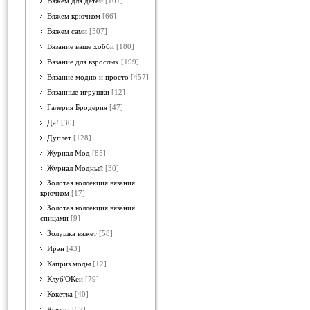
Вяжем для детей
[101]
Вяжем крючком
[66]
Вяжем сами
[507]
Вязание ваше хобби
[180]
Вязание для взрослых
[199]
Вязание модно и просто
[457]
Вязанные игрушки
[12]
Галерия Бродерия
[47]
Да!
[30]
Дуплет
[128]
Журнал Мод
[85]
Журнал Модный
[30]
Золотая коллекция вязания
крючком
[17]
Золотая коллекция вязания
спицами
[9]
Золушка вяжет
[58]
Ирэн
[43]
Каприз моды
[12]
Клуб'ОКей
[79]
Кокетка
[40]
Ксюша
[57]