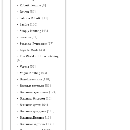
Robotki Reczne
[8]
Rowan
[59]
Sabrina Robotki
[11]
Sandra
[160]
Simply Knitting
[43]
Susanna
[82]
Susanna. Рукоделие
[67]
Tejer la Moda
[43]
The World of Cross Stitching
[65]
Verena
[56]
Vogue Knitting
[63]
Валя-Валентина
[118]
Веселые петельки
[50]
Вышиваю крестиком
[124]
Вышивка бисером
[18]
Вышивка детям
[64]
Вышивка для души
[198]
Вышивка.Вязание
[10]
Вышитые картины
[130]