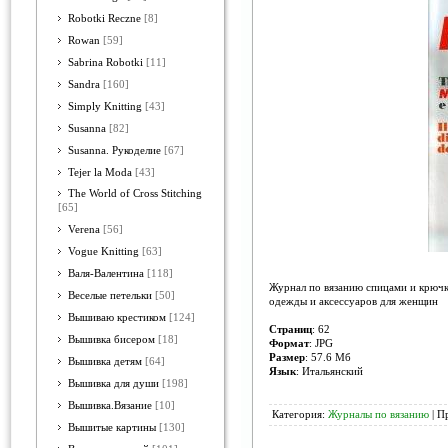
Robotki Reczne
[8]
Rowan
[59]
Sabrina Robotki
[11]
Sandra
[160]
Simply Knitting
[43]
Susanna
[82]
Susanna. Рукоделие
[67]
Tejer la Moda
[43]
The World of Cross Stitching
[65]
Verena
[56]
Vogue Knitting
[63]
Валя-Валентина
[118]
Журнал по вязанию спицами и крючк
Веселые петельки
[50]
одежды и аксессуаров для женщин
Вышиваю крестиком
[124]
Страниц
: 62
Вышивка бисером
[18]
Формат
: JPG
Размер
: 57.6 Мб
Вышивка детям
[64]
Язык
: Итальянский
Вышивка для души
[198]
Вышивка.Вязание
[10]
Категория:
Журналы по вязанию
| П
Вышитые картины
[130]