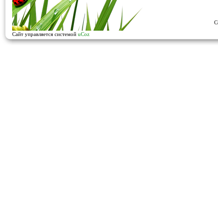
C
Сайт управляется системой
uCoz