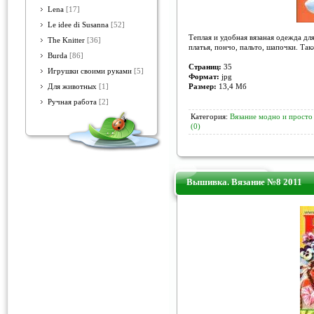
Lena
[17]
Le idee di Susanna
[52]
Теплая и удобная вязаная одежда для
The Knitter
[36]
платья, пончо, пальто, шапочки. Так
Burda
[86]
Страниц:
35
Игрушки своими руками
[5]
Формат:
jpg
Размер:
13,4 Мб
Для животных
[1]
Ручная работа
[2]
Категория:
Вязание модно и просто
(0)
Вышивка. Вязание №8 2011