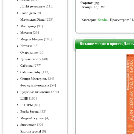
Формат:
jpg
ЛЕНА рукоделие
[115]
Размер:
17,9 Мб
Любо дело
[9]
Маленькая Diana
[235]
Категория:
Sandra
| Просмотров: 918
Мастерица
[91]
Меланж
[29]
Мода и Модель
[108]
Вязание модно и просто. Для 
Наталья
[45]
Очарование
[20]
Ручная Работа
[40]
Сабрина
[277]
Сабрина Baby
[113]
Спицы Мастерицы
[34]
Формула рукоделия
[54]
Чудесные мгновения
[274]
ШИК
[103]
ШТОРЫ
[88]
Burda Special
[32]
Модный журнал
[4]
Strickmode
[22]
Sabrina special
[6]