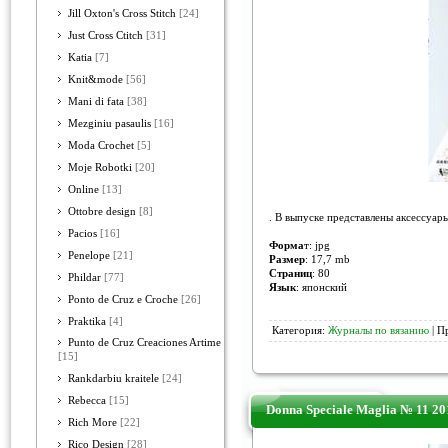
Jill Oxton's Cross Stitch
[24]
Just Cross Ctitch
[31]
Katia
[7]
Knit&mode
[56]
Mani di fata
[38]
Mezginiu pasaulis
[16]
Moda Crochet
[5]
Moje Robotki
[20]
Online
[13]
Ottobre design
[8]
. В выпуске представлены аксессуар
Pacios
[16]
Форма
т: jpg
Penelope
[21]
Размер
: 17,7 mb
Страниц
: 80
Phildar
[77]
Язык
: японский
Ponto de Cruz e Croche
[26]
Praktika
[4]
Категория:
Журналы по вязанию
| П
Punto de Cruz Creaciones Artime
[15]
Rankdarbiu kraitele
[24]
Rebecca
[15]
Donna Speciale Maglia № 11 20
Rich More
[22]
Rico Design
[28]