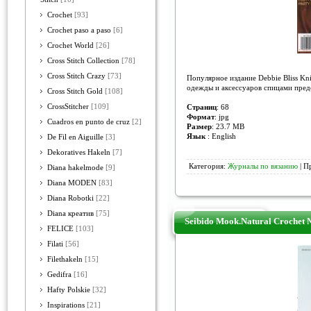
Crochet
[93]
Crochet paso a paso
[6]
Crochet World
[26]
Cross Stitch Collection
[78]
Cross Stitch Crazy
[73]
Популярное издание Debbie Bliss Kn
одежды и аксессуаров спицами пред
Cross Stitch Gold
[108]
CrossStitcher
[109]
Страниц
: 68
Формат
: jpg
Cuadros en punto de cruz
[2]
Размер
: 23.7 MB
Язык
: English
De Fil en Aiguille
[3]
Dekoratives Hakeln
[7]
Категория:
Журналы по вязанию
| П
Diana hakelmode
[9]
Diana MODEN
[83]
Diana Robotki
[22]
Diana креатив
[75]
Seibido Mook.Natural Crochet
FELICE
[103]
Filati
[56]
Filethakeln
[15]
Gedifra
[16]
Hafty Polskie
[32]
Inspirations
[21]