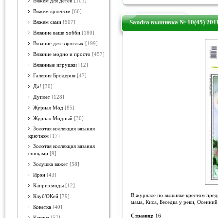
Вяжем для детей
[101]
Вяжем крючком
[66]
Sandra вышивка № 10(45) 201
Вяжем сами
[507]
Вязание ваше хобби
[180]
Вязание для взрослых
[199]
Вязание модно и просто
[457]
Вязанные игрушки
[12]
Галерия Бродерия
[47]
Да!
[30]
Дуплет
[128]
Журнал Мод
[85]
Журнал Модный
[30]
Золотая коллекция вязания
крючком
[17]
Золотая коллекция вязания
спицами
[9]
Золушка вяжет
[58]
Ирэн
[43]
Каприз моды
[12]
В журнале по вышивке крестом предс
Клуб'ОКей
[79]
мама, Киса, Беседка у реки, Осенни
Кокетка
[40]
Страниц:
16
Ксюша
[57]