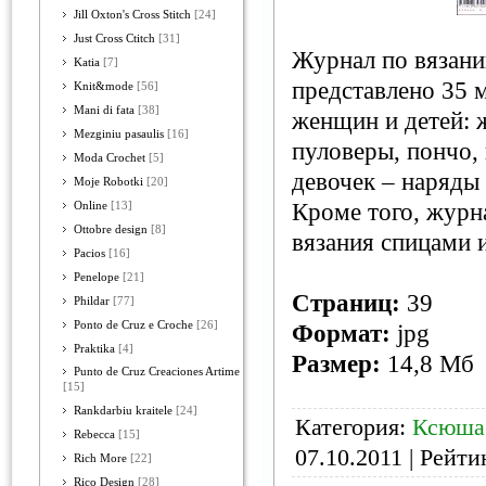
Jill Oxton's Cross Stitch
[24]
Just Cross Ctitch
[31]
Журнал по вязани
Katia
[7]
представлено 35 
Knit&mode
[56]
Mani di fata
[38]
женщин и детей: ж
Mezginiu pasaulis
[16]
пуловеры, пончо, 
Moda Crochet
[5]
девочек – наряды 
Moje Robotki
[20]
Кроме того, журн
Online
[13]
Ottobre design
[8]
вязания спицами 
Pacios
[16]
Penelope
[21]
Страниц:
39
Phildar
[77]
Ponto de Cruz e Croche
[26]
Формат:
jpg
Praktika
[4]
Размер:
14,8 Мб
Punto de Cruz Creaciones Artime
[15]
Rankdarbiu kraitele
[24]
Категория:
Ксюша
Rebecca
[15]
07.10.2011
| Рейтин
Rich More
[22]
Rico Design
[28]