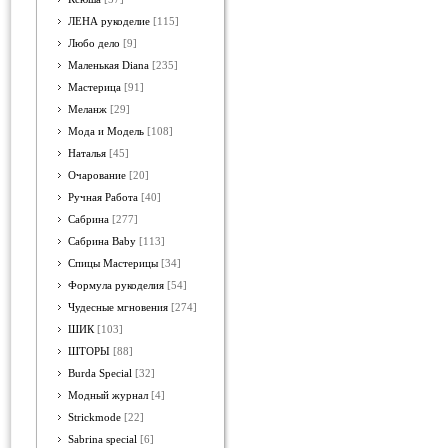
ЛЕНА рукоделие
[115]
Любо дело
[9]
Маленькая Diana
[235]
Мастерица
[91]
Меланж
[29]
Мода и Модель
[108]
Наталья
[45]
Очарование
[20]
Ручная Работа
[40]
Сабрина
[277]
Сабрина Baby
[113]
Спицы Мастерицы
[34]
Формула рукоделия
[54]
Чудесные мгновения
[274]
ШИК
[103]
ШТОРЫ
[88]
Burda Special
[32]
Модный журнал
[4]
Strickmode
[22]
Sabrina special
[6]