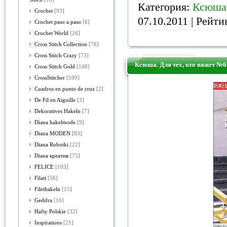
Категория:
Ксюша
Crochet
[93]
07.10.2011
| Рейтин
Crochet paso a paso
[6]
Crochet World
[26]
Cross Stitch Collection
[78]
Cross Stitch Crazy
[73]
Ксюша. Для тех, кто вяжет №6 
Cross Stitch Gold
[108]
CrossStitcher
[109]
Cuadros en punto de cruz
[2]
De Fil en Aiguille
[3]
Dekoratives Hakeln
[7]
Diana hakelmode
[9]
Diana MODEN
[83]
Diana Robotki
[22]
Diana креатив
[75]
FELICE
[103]
Filati
[56]
Filethakeln
[15]
Gedifra
[16]
Hafty Polskie
[32]
Inspirations
[21]