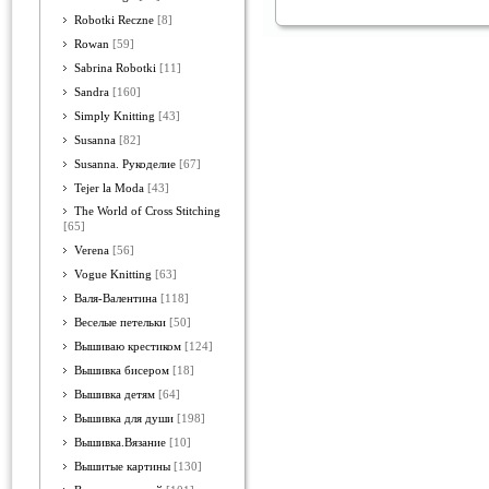
Robotki Reczne
[8]
Rowan
[59]
Sabrina Robotki
[11]
Sandra
[160]
Simply Knitting
[43]
Susanna
[82]
Susanna. Рукоделие
[67]
Tejer la Moda
[43]
The World of Cross Stitching
[65]
Verena
[56]
Vogue Knitting
[63]
Валя-Валентина
[118]
Веселые петельки
[50]
Вышиваю крестиком
[124]
Вышивка бисером
[18]
Вышивка детям
[64]
Вышивка для души
[198]
Вышивка.Вязание
[10]
Вышитые картины
[130]