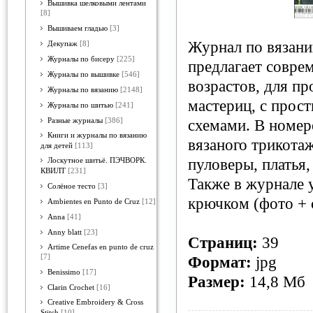
Вышивка шелковыми лентами
[8]
Вышиваем гладью
[3]
Журнал по вязани
Декупаж
[8]
Журналы по бисеру
[225]
предлагает совре
Журналы по вышивке
[546]
возрастов, для п
Журналы по вязанию
[2148]
мастериц, с прос
Журналы по шитью
[241]
Разные журналы
[386]
схемами. В номер
Книги и журналы по вязанию
вязаного трикота
для детей
[113]
пуловеры, платья,
Лоскутное шитьё. ПЭЧВОРК.
КВИЛТ
[231]
Также в журнале 
Солёное тесто
[3]
крючком (фото + 
Ambientes en Punto de Cruz
[12]
Anna
[41]
Anny blatt
[23]
Страниц:
39
Artime Cenefas en punto de cruz
[7]
Формат:
jpg
Benissimo
[17]
Размер:
14,8 Мб
Clarin Crochet
[16]
Creative Embroidery & Cross
Stitch
[10]