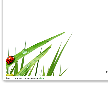
C
Сайт управляется системой
uCoz