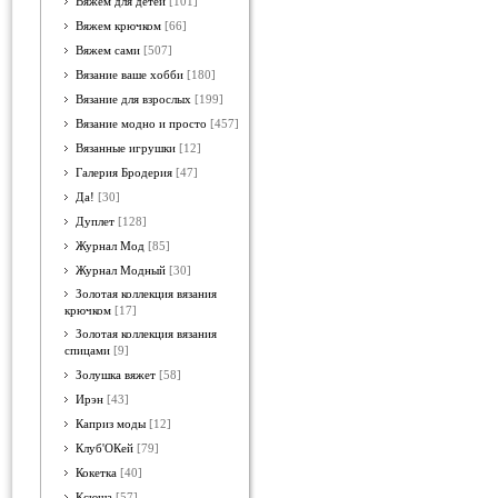
Вяжем для детей
[101]
Вяжем крючком
[66]
Вяжем сами
[507]
Вязание ваше хобби
[180]
Вязание для взрослых
[199]
Вязание модно и просто
[457]
Вязанные игрушки
[12]
Галерия Бродерия
[47]
Да!
[30]
Дуплет
[128]
Журнал Мод
[85]
Журнал Модный
[30]
Золотая коллекция вязания
крючком
[17]
Золотая коллекция вязания
спицами
[9]
Золушка вяжет
[58]
Ирэн
[43]
Каприз моды
[12]
Клуб'ОКей
[79]
Кокетка
[40]
Ксюша
[57]