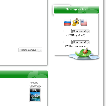
Помощь сайту
(WMR - рублей)
(WMZ - долларов)