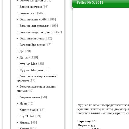
Вяжем для детей
[101]
Felice № 5, 2011
Вяжем крючком
[66]
Вяжем сами
[507]
Вязание ваше хобби
[180]
Вязание для взрослых
[199]
Вязание модно и просто
[457]
Вязанные игрушки
[12]
Галерия Бродерия
[47]
Да!
[30]
Дуплет
[128]
Журнал Мод
[85]
Журнал Модный
[30]
Золотая коллекция вязания
крючком
[17]
Золотая коллекция вязания
спицами
[9]
Золушка вяжет
[58]
Ирэн
[43]
Журнал по вязанию представляет ко
мужчин: жакеты, жилеты, джемперы,
Каприз моды
[12]
цветовой гаммы – от популярного се
Клуб'ОКей
[79]
Страниц:
63
Кокетка
[40]
Формат:
jpg
Ксюша
[57]