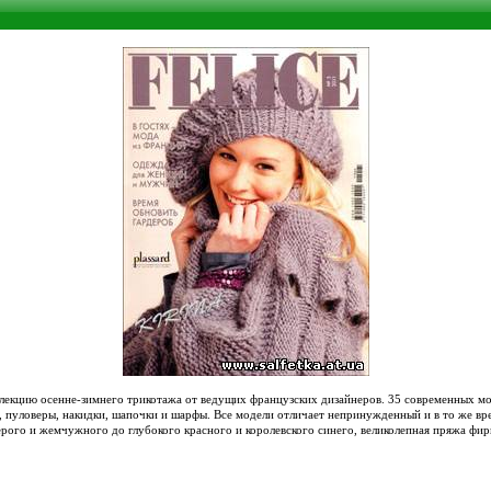
ллекцию осенне-зимнего трикотажа от ведущих французских дизайнеров. 35 современных м
 пуловеры, накидки, шапочки и шарфы. Все модели отличает непринужденный и в то же вре
рого и жемчужного до глубокого красного и королевского синего, великолепная пряжа фирм