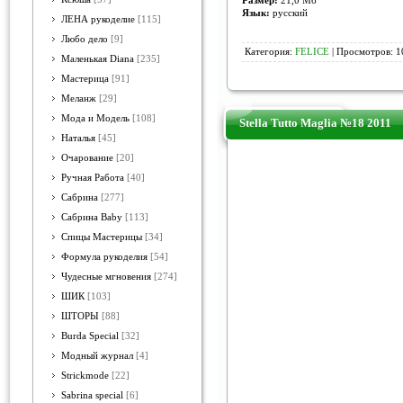
Размер:
21,0 Мб
Язык:
русский
ЛЕНА рукоделие
[115]
Любо дело
[9]
Категория:
FELICE
| Просмотров: 1
Маленькая Diana
[235]
Мастерица
[91]
Меланж
[29]
Мода и Модель
[108]
Stella Tutto Maglia №18 2011
Наталья
[45]
Очарование
[20]
Ручная Работа
[40]
Сабрина
[277]
Сабрина Baby
[113]
Спицы Мастерицы
[34]
Формула рукоделия
[54]
Чудесные мгновения
[274]
ШИК
[103]
ШТОРЫ
[88]
Burda Special
[32]
Модный журнал
[4]
Strickmode
[22]
Sabrina special
[6]