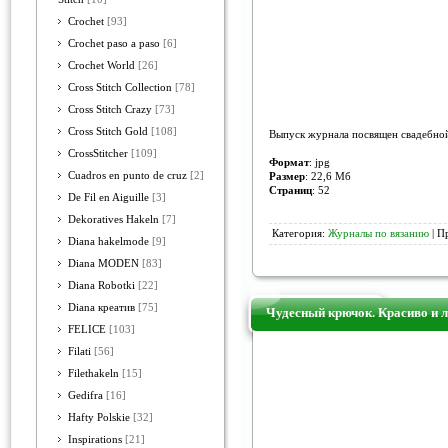
Crochet
[93]
Crochet paso a paso
[6]
Crochet World
[26]
Cross Stitch Collection
[78]
Cross Stitch Crazy
[73]
Cross Stitch Gold
[108]
Выпуск журнала посвящен свадебно
CrossStitcher
[109]
Формат
: jpg
Cuadros en punto de cruz
[2]
Размер
: 22,6 Мб
Страниц
: 52
De Fil en Aiguille
[3]
Dekoratives Hakeln
[7]
Категория:
Журналы по вязанию
| П
Diana hakelmode
[9]
Diana MODEN
[83]
Diana Robotki
[22]
Diana креатив
[75]
Чудесный крючок. Красиво и л
FELICE
[103]
Filati
[56]
Filethakeln
[15]
Gedifra
[16]
Hafty Polskie
[32]
Inspirations
[21]