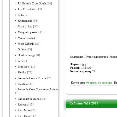
Jill Oxton's Cross Stitch
[24]
Just Cross Ctitch
[31]
Katia
[7]
Knit&mode
[56]
Mani di fata
[38]
Mezginiu pasaulis
[16]
Moda Crochet
[5]
Moje Robotki
[20]
Online
[13]
Ottobre design
[8]
Коллекция «Чудесный крючок. Красив
Pacios
[16]
Формат
: jpg
Penelope
[21]
Размер
: 17.5 мб
Кол-во страниц
: 24
Phildar
[77]
Ponto de Cruz e Croche
[26]
Категория:
Журналы по вязанию
| П
Praktika
[4]
Punto de Cruz Creaciones Artime
[15]
Rankdarbiu kraitele
[24]
Сабрина №11 2011
Rebecca
[15]
Rich More
[22]
Rico Design
[28]