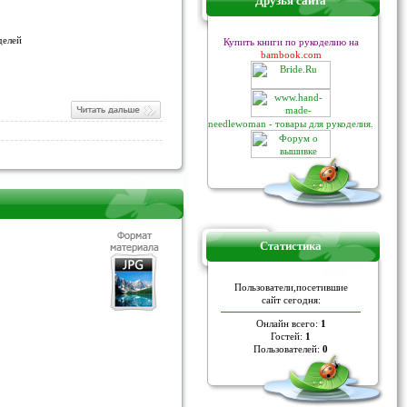
Друзья сайта
делей
Купить книги по рукоделию на
bambook.com
needlewoman - товары для рукоделия.
Статистика
Пoльзoвaтели,пoceтившие
caйт ceгoдня:
Онлайн всего:
1
Гостей:
1
Пользователей:
0