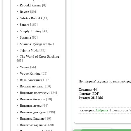
Robotki Reczne
[8]
Rowan
[59]
Sabrina Robotki
[11]
Sandra
[160]
Simply Knitting
[43]
Susanna
[82]
Susanna. Рукоделие
[67]
Tejer la Moda
[43]
The World of Cross Stitching
[65]
Verena
[56]
Vogue Knitting
[63]
Валя-Валентина
[118]
Популярный журнал по вязанию пред
Веселые петельки
[50]
Страниц: 44
Вышиваю крестиком
[124]
Формат: PDF
Размер: 28.7 Мб
Вышивка бисером
[18]
Вышивка детям
[64]
Категория:
Сабрина
| Просмотров: 7
Вышивка для души
[198]
Вышивка.Вязание
[10]
Вышитые картины
[130]