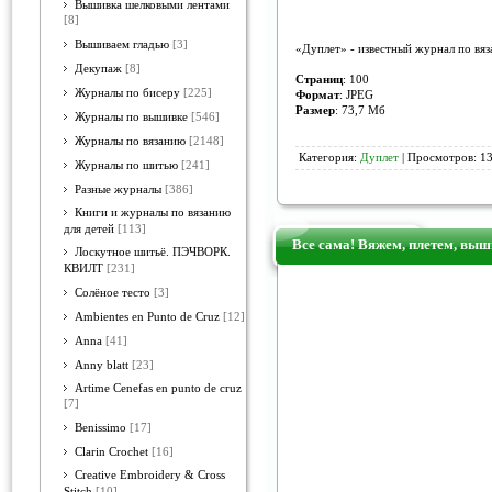
Вышивка шелковыми лентами
[8]
Вышиваем гладью
[3]
«Дуплет» - известный журнал по вя
Декупаж
[8]
Страниц
: 100
Журналы по бисеру
[225]
Формат
: JPEG
Размер
: 73,7 Мб
Журналы по вышивке
[546]
Журналы по вязанию
[2148]
Категория:
Дуплет
| Просмотров: 13
Журналы по шитью
[241]
Разные журналы
[386]
Книги и журналы по вязанию
для детей
[113]
Все сама! Вяжем, плетем, выш
Лоскутное шитьё. ПЭЧВОРК.
КВИЛТ
[231]
Солёное тесто
[3]
Ambientes en Punto de Cruz
[12]
Anna
[41]
Anny blatt
[23]
Artime Cenefas en punto de cruz
[7]
Benissimo
[17]
Clarin Crochet
[16]
Creative Embroidery & Cross
Stitch
[10]