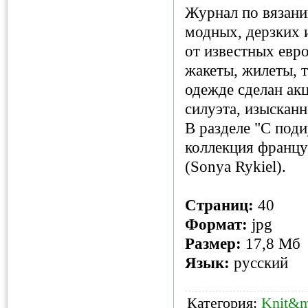
Журнал по вязани
модных, дерзких 
от известных евр
жакеты, жилеты, т
одежде сделан ак
силуэта, изысканн
В разделе "С под
коллекция францу
(Sonya Rykiel).
Страниц:
40
Формат:
jpg
Размер:
17,8 Мб
Язык:
русский
Категория:
Knit&