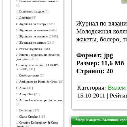
Вышивка шелковыми лентами
[8]
Вышиваем гладью
[3]
Декупаж
[8]
Журнал по вязани
Журналы по бисеру
[225]
Молодежная колле
Журналы по вышивке
[546]
Журналы по вязанию
[2148]
жакеты, болеро, т
Журналы по шитью
[241]
Разные журналы
[386]
Формат: jpg
Книги и журналы по вязанию
для детей
[113]
Размер: 11,6 Мб
Лоскутное шитьё. ПЭЧВОРК.
Страниц: 20
КВИЛТ
[231]
Солёное тесто
[3]
Ambientes en Punto de Cruz
[12]
Категория:
Вяжем
Anna
[41]
15.10.2011
| Рейтин
Anny blatt
[23]
Artime Cenefas en punto de cruz
[7]
Benissimo
[17]
Clarin Crochet
[16]
Мода и модель. Вышивка кре
Creative Embroidery & Cross
Stitch
[10]