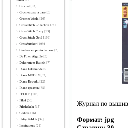
Crochet
[93]
Crochet paso a paso
[6]
Crochet World
[26]
Cross Stitch Collection
[78]
Cross Stitch Crazy
[73]
Cross Stitch Gold
[108]
CrossStitcher
[109]
Cuadros en punto de cruz
[2]
De Fil en Aiguille
[3]
Dekoratives Hakeln
[7]
Diana hakelmode
[9]
Diana MODEN
[83]
Diana Robotki
[22]
Diana креатив
[75]
FELICE
[103]
Filati
[56]
Журнал по вышив
Filethakeln
[15]
Gedifra
[16]
Формат: jpg
Hafty Polskie
[32]
Inspirations
[21]
Страниц: 30