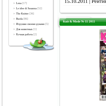
15.10.2011
| Рейтин
Lena
[17]
Le idee di Susanna
[52]
The Knitter
[36]
Burda
[86]
Knit & Mode № 11 2011
Игрушки своими руками
[5]
Для животных
[1]
Ручная работа
[2]