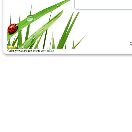
C
Сайт управляется системой
uCoz