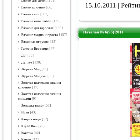
Вяжем для детей
[101]
15.10.2011
| Рейтин
Вяжем крючком
[66]
Вяжем сами
[507]
Вязание ваше хобби
[180]
Вязание для взрослых
[199]
Наталья № 6(95) 2011
Вязание модно и просто
[457]
Вязанные игрушки
[12]
Галерия Бродерия
[47]
Да!
[30]
Дуплет
[128]
Журнал Мод
[85]
Журнал Модный
[30]
Золотая коллекция вязания
крючком
[17]
Золотая коллекция вязания
спицами
[9]
Золушка вяжет
[58]
Ирэн
[43]
Каприз моды
[12]
Клуб'ОКей
[79]
Кокетка
[40]
Ксюша
[57]