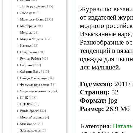
ЛЕНА рукоделие
[115]
Журнал по вязани
Любо дело
[9]
от издателей журн
Маленькая Diana
[235]
модного российск
Мастерица
[91]
Изысканные наряд
Меланж
[29]
Мода и Модель
[108]
Разнообразные ос
Наталья
[45]
тенденций в вяза
Очарование
[20]
одежды для пышн
Ручная Работа
[40]
Сабрина
[277]
для малышей.
Сабрина Baby
[113]
Спицы Мастерицы
[34]
Год/месяц:
2011/ 
Формула рукоделия
[54]
Страниц:
52
Чудесные мгновения
[274]
ШИК
[103]
Формат:
jpg
ШТОРЫ
[88]
Размер:
26,9 Мб
Burda Special
[32]
Модный журнал
[4]
Strickmode
[22]
Категория:
Наталь
Sabrina special
[6]