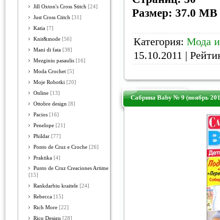
Jill Oxton's Cross Stitch
[24]
Размер: 37.0 MB
Just Cross Ctitch
[31]
Katia
[7]
Категория:
Мода и
Knit&mode
[56]
Mani di fata
[38]
15.10.2011
| Рейтин
Mezginiu pasaulis
[16]
Moda Crochet
[5]
Moje Robotki
[20]
Online
[13]
Сабрина Baby № 9 (ноябрь 201
Ottobre design
[8]
Pacios
[16]
Penelope
[21]
Phildar
[77]
Ponto de Cruz e Croche
[26]
Praktika
[4]
Punto de Cruz Creaciones Artime
[15]
Rankdarbiu kraitele
[24]
Rebecca
[15]
Rich More
[22]
Rico Design
[28]