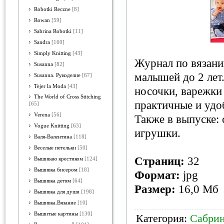
Robotki Reczne
[8]
Rowan
[59]
Sabrina Robotki
[11]
Sandra
[160]
Simply Knitting
[43]
Журнал по вязани
Susanna
[82]
малышей до 2 лет
Susanna. Рукоделие
[67]
Tejer la Moda
[43]
носочки, варежки
The World of Cross Stitching
практичные и удо
[65]
Verena
[56]
Также в выпуске:
Vogue Knitting
[63]
игрушки.
Валя-Валентина
[118]
Веселые петельки
[50]
Страниц:
32
Вышиваю крестиком
[124]
Вышивка бисером
[18]
Формат:
jpg
Вышивка детям
[64]
Размер:
16,0 Мб
Вышивка для души
[198]
Вышивка.Вязание
[10]
Вышитые картины
[130]
Категория:
Сабрин