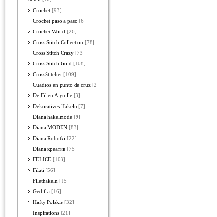
Crochet
[93]
Crochet paso a paso
[6]
Crochet World
[26]
Cross Stitch Collection
[78]
Cross Stitch Crazy
[73]
Cross Stitch Gold
[108]
CrossStitcher
[109]
Cuadros en punto de cruz
[2]
De Fil en Aiguille
[3]
Dekoratives Hakeln
[7]
Diana hakelmode
[9]
Diana MODEN
[83]
Diana Robotki
[22]
Diana креатив
[75]
FELICE
[103]
Filati
[56]
Filethakeln
[15]
Gedifra
[16]
Hafty Polskie
[32]
Inspirations
[21]