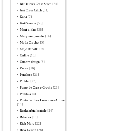
Jill Oxton's Cross Stitch
[24]
Just Cross Ctitch
[31]
Katia
[7]
Knit&mode
[56]
Mani di fata
[38]
Mezginiu pasaulis
[16]
Moda Crochet
[5]
Moje Robotki
[20]
Online
[13]
Ottobre design
[8]
Pacios
[16]
Penelope
[21]
Phildar
[77]
Ponto de Cruz e Croche
[26]
Praktika
[4]
Punto de Cruz Creaciones Artime
[15]
Rankdarbiu kraitele
[24]
Rebecca
[15]
Rich More
[22]
Rico Design
[28]