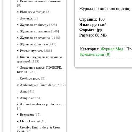
Вышивка шелковыми лентами
[8]
Журнал по вязанию шрагов, 
Вышиваем гладью
[3]
Декупаж
[8]
Страниц:
100
Язык:
русский
Журналы по бисеру
[225]
Формат:
jpg
Журналы по вышивке
[546]
Размер
: 88 MB
Журналы по вязанию
[2148]
Журналы по шитью
[241]
Категория:
Журнал Мод
| Пр
Разные журналы
[386]
Комментарии (0)
Книги и журналы по вязанию
для детей
[113]
Лоскутное шитьё. ПЭЧВОРК.
КВИЛТ
[231]
Солёное тесто
[3]
Ambientes en Punto de Cruz
[12]
Anna
[41]
Anny blatt
[23]
Artime Cenefas en punto de cruz
[7]
Benissimo
[17]
Clarin Crochet
[16]
Creative Embroidery & Cross
Stitch
[10]