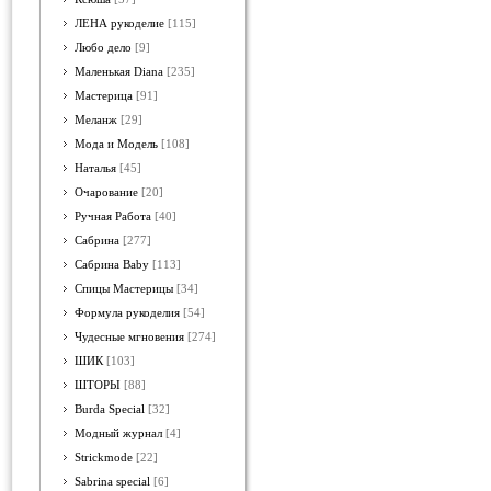
ЛЕНА рукоделие
[115]
Любо дело
[9]
Маленькая Diana
[235]
Мастерица
[91]
Меланж
[29]
Мода и Модель
[108]
Наталья
[45]
Очарование
[20]
Ручная Работа
[40]
Сабрина
[277]
Сабрина Baby
[113]
Спицы Мастерицы
[34]
Формула рукоделия
[54]
Чудесные мгновения
[274]
ШИК
[103]
ШТОРЫ
[88]
Burda Special
[32]
Модный журнал
[4]
Strickmode
[22]
Sabrina special
[6]