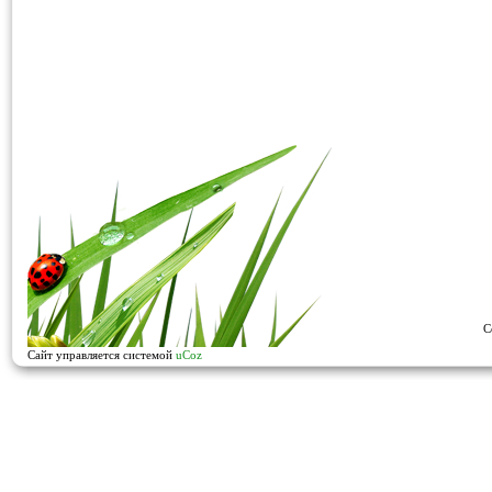
C
Сайт управляется системой
uCoz