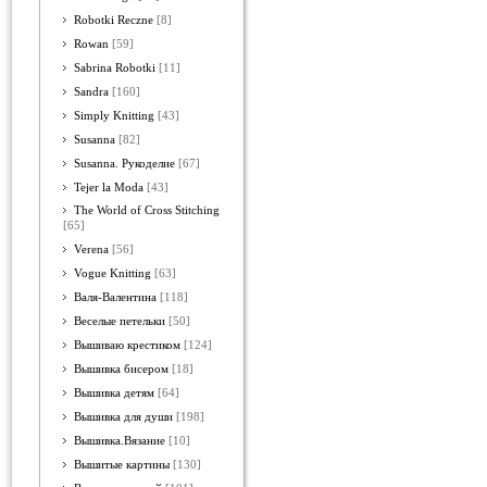
Robotki Reczne
[8]
Rowan
[59]
Sabrina Robotki
[11]
Sandra
[160]
Simply Knitting
[43]
Susanna
[82]
Susanna. Рукоделие
[67]
Tejer la Moda
[43]
The World of Cross Stitching
[65]
Verena
[56]
Vogue Knitting
[63]
Валя-Валентина
[118]
Веселые петельки
[50]
Вышиваю крестиком
[124]
Вышивка бисером
[18]
Вышивка детям
[64]
Вышивка для души
[198]
Вышивка.Вязание
[10]
Вышитые картины
[130]