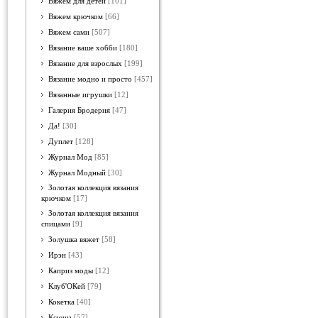
Вяжем для детей
[101]
Вяжем крючком
[66]
Вяжем сами
[507]
Вязание ваше хобби
[180]
Вязание для взрослых
[199]
Вязание модно и просто
[457]
Вязанные игрушки
[12]
Галерия Бродерия
[47]
Да!
[30]
Дуплет
[128]
Журнал Мод
[85]
Журнал Модный
[30]
Золотая коллекция вязания
крючком
[17]
Золотая коллекция вязания
спицами
[9]
Золушка вяжет
[58]
Ирэн
[43]
Каприз моды
[12]
Клуб'ОКей
[79]
Кокетка
[40]
Ксюша
[57]