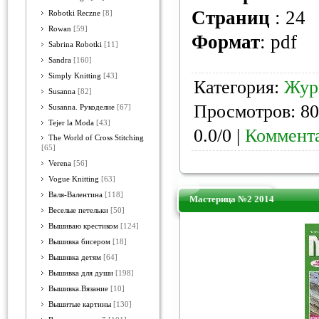
Страниц
: 24
Robotki Reczne
[8]
Rowan
[59]
Формат
: pdf
Sabrina Robotki
[11]
Sandra
[160]
Simply Knitting
[43]
Категория:
Жур
Susanna
[82]
Просмотров: 80
Susanna. Рукоделие
[67]
Tejer la Moda
[43]
0.0/0 |
Коммента
The World of Cross Stitching
[65]
Verena
[56]
Vogue Knitting
[63]
Валя-Валентина
[118]
Мастерица №2 2014
Веселые петельки
[50]
Вышиваю крестиком
[124]
Вышивка бисером
[18]
Вышивка детям
[64]
Вышивка для души
[198]
Вышивка.Вязание
[10]
Вышитые картины
[130]