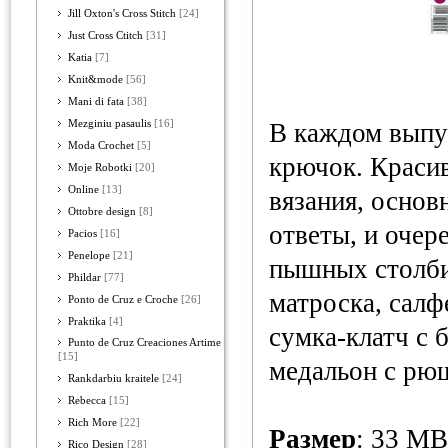
Jill Oxton's Cross Stitch
[24]
Just Cross Ctitch
[31]
Katia
[7]
Knit&mode
[56]
Mani di fata
[38]
Mezginiu pasaulis
[16]
В каждом выпу
Moda Crochet
[5]
крючок. Красив
Moje Robotki
[20]
Online
[13]
вязания, основ
Ottobre design
[8]
ответы, и очер
Pacios
[16]
Penelope
[21]
пышных столбик
Phildar
[77]
матроска, салф
Ponto de Cruz e Croche
[26]
Praktika
[4]
сумка-клатч с 
Punto de Cruz Creaciones Artime
[15]
медальон с рю
Rankdarbiu kraitele
[24]
Rebecca
[15]
Rich More
[22]
Размер
: 33 MB
Rico Design
[28]