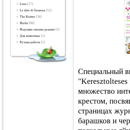
Lena
[17]
Le idee di Susanna
[52]
The Knitter
[36]
Burda
[86]
Игрушки своими руками
[5]
Для животных
[1]
Ручная работа
[2]
Специальный в
"Keresztolteses
множество инт
крестом, посвя
страницах жур
барашков и чер