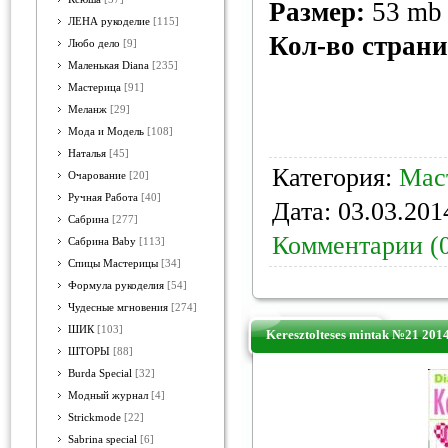
Размер:
53 mb
ЛЕНА рукоделие
[115]
Кол-во стран
Любо дело
[9]
Маленькая Diana
[235]
Мастерица
[91]
Меланж
[29]
Мода и Модель
[108]
Наталья
[45]
Категория:
Мас
Очарование
[20]
Ручная Работа
[40]
Дата:
03.03.201
Сабрина
[277]
Комментарии (
Сабрина Baby
[113]
Спицы Мастерицы
[34]
Формула рукоделия
[54]
Чудесные мгновения
[274]
ШИК
[103]
Keresztolteses mintak №21 201
ШТОРЫ
[88]
Burda Special
[32]
Модный журнал
[4]
Strickmode
[22]
Sabrina special
[6]