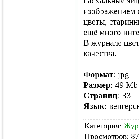
пасхальные яйц
изображением с
цветы, старинн
ещё много инт
В журнале цве
качества.
Формат
: jpg
Размер
: 49 Mb
Cтраниц
: 33
Язык
: венгерс
Категория:
Жур
Просмотров: 87