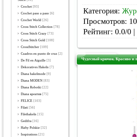
Crochet
[93]
Категория:
Жур
Crochet paso a paso
[6]
Просмотров: 10
Crochet World
[26]
Cross Stitch Collection
[78]
Рейтинг: 0.0/0 |
Cross Stitch Crazy
[73]
Cross Stitch Gold
[108]
CrossStitcher
[109]
Cuadros en punto de cruz
[2]
Чудесный крючок. Красиво и 
De Fil en Aiguille
[3]
Dekoratives Hakeln
[7]
Diana hakelmode
[9]
Diana MODEN
[83]
Diana Robotki
[22]
Diana креатив
[75]
FELICE
[103]
Filati
[56]
Filethakeln
[15]
Gedifra
[16]
Hafty Polskie
[32]
Inspirations
[21]