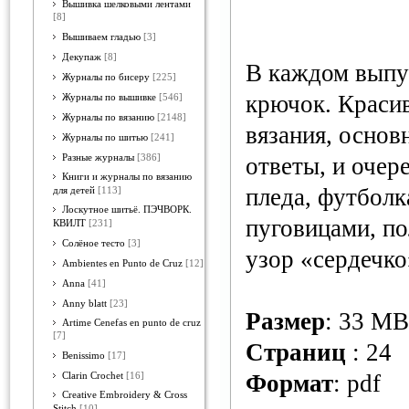
Вышивка шелковыми лентами
[8]
Вышиваем гладью
[3]
Декупаж
[8]
В каждом выпу
Журналы по бисеру
[225]
крючок. Красив
Журналы по вышивке
[546]
Журналы по вязанию
[2148]
вязания, основ
Журналы по шитью
[241]
Разные журналы
[386]
ответы, и очер
Книги и журналы по вязанию
пледа, футбол
для детей
[113]
Лоскутное шитьё. ПЭЧВОРК.
пуговицами, по
КВИЛТ
[231]
Солёное тесто
[3]
узор «сердечко
Ambientes en Punto de Cruz
[12]
Anna
[41]
Anny blatt
[23]
Размер
: 33 MB
Artime Cenefas en punto de cruz
[7]
Страниц
: 24
Benissimo
[17]
Формат
: pdf
Clarin Crochet
[16]
Creative Embroidery & Cross
Stitch
[10]