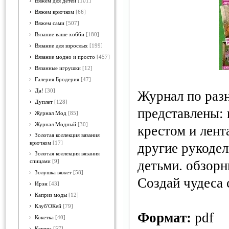
Вяжем для детей
[101]
Вяжем крючком
[66]
Вяжем сами
[507]
Вязание ваше хобби
[180]
Вязание для взрослых
[199]
Вязание модно и просто
[457]
Вязанные игрушки
[12]
Галерия Бродерия
[47]
Да!
[30]
Журнал по раз
Дуплет
[128]
представлены: 
Журнал Мод
[85]
Журнал Модный
[30]
крестом и лент
Золотая коллекция вязания
крючком
[17]
другие рукодел
Золотая коллекция вязания
детьми. обзорн
спицами
[9]
Золушка вяжет
[58]
Создай чудеса 
Ирэн
[43]
Каприз моды
[12]
Клуб'ОКей
[79]
Формат:
pdf
Кокетка
[40]
Ксюша
[57]