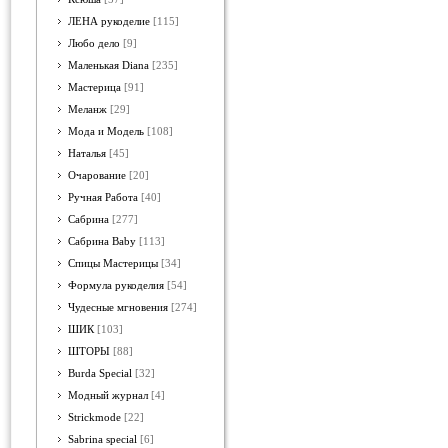
ЛЕНА рукоделие
[115]
Любо дело
[9]
Маленькая Diana
[235]
Мастерица
[91]
Меланж
[29]
Мода и Модель
[108]
Наталья
[45]
Очарование
[20]
Ручная Работа
[40]
Сабрина
[277]
Сабрина Baby
[113]
Спицы Мастерицы
[34]
Формула рукоделия
[54]
Чудесные мгновения
[274]
ШИК
[103]
ШТОРЫ
[88]
Burda Special
[32]
Модный журнал
[4]
Strickmode
[22]
Sabrina special
[6]