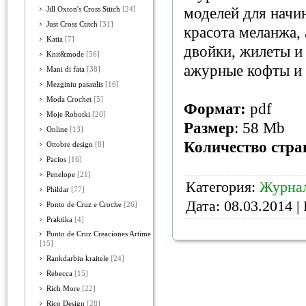
моделей для начи
Jill Oxton's Cross Stitch
[24]
Just Cross Ctitch
[31]
красота меланжа,
Katia
[7]
двойки, жилеты и 
Knit&mode
[56]
ажурные кофты и 
Mani di fata
[38]
Mezginiu pasaulis
[16]
Moda Crochet
[5]
Формат:
pdf
Moje Robotki
[20]
Размер
: 58 Mb
Online
[13]
Количество стра
Ottobre design
[8]
Pacios
[16]
Penelope
[21]
Категория:
Журнал
Phildar
[77]
Дата:
08.03.2014
| 
Ponto de Cruz e Croche
[26]
Praktika
[4]
Punto de Cruz Creaciones Artime
[15]
Rankdarbiu kraitele
[24]
Rebecca
[15]
Rich More
[22]
Rico Design
[28]