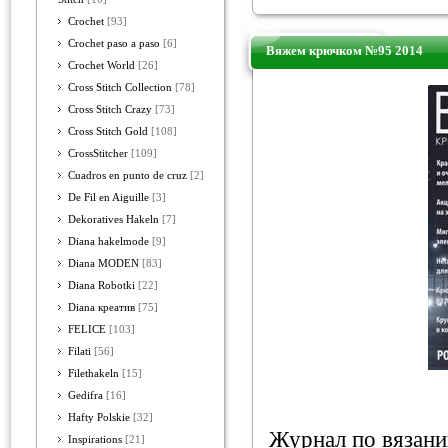
Crochet
[93]
Crochet paso a paso
[6]
Вяжем крючком №95 2014
Crochet World
[26]
Cross Stitch Collection
[78]
Cross Stitch Crazy
[73]
Cross Stitch Gold
[108]
CrossStitcher
[109]
Cuadros en punto de cruz
[2]
De Fil en Aiguille
[3]
Dekoratives Hakeln
[7]
Diana hakelmode
[9]
Diana MODEN
[83]
Diana Robotki
[22]
Diana креатив
[75]
FELICE
[103]
Filati
[56]
Filethakeln
[15]
Gedifra
[16]
Hafty Polskie
[32]
Журнал по вязан
Inspirations
[21]