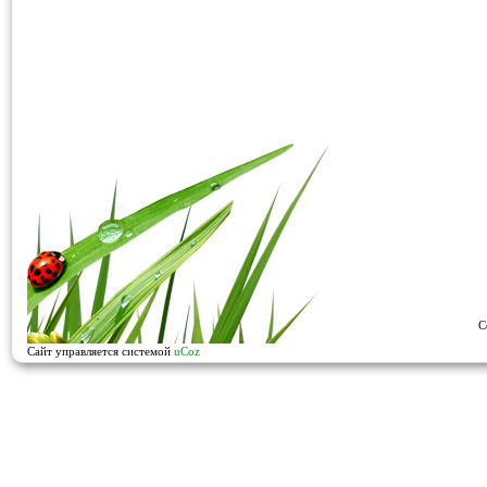
C
Сайт управляется системой
uCoz