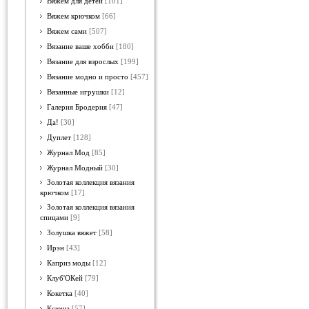
Вяжем для детей
[101]
Вяжем крючком
[66]
Вяжем сами
[507]
Вязание ваше хобби
[180]
Вязание для взрослых
[199]
Вязание модно и просто
[457]
Вязанные игрушки
[12]
Галерия Бродерия
[47]
Да!
[30]
Дуплет
[128]
Журнал Мод
[85]
Журнал Модный
[30]
Золотая коллекция вязания
крючком
[17]
Золотая коллекция вязания
спицами
[9]
Золушка вяжет
[58]
Ирэн
[43]
Каприз моды
[12]
Клуб'ОКей
[79]
Кокетка
[40]
Ксюша
[57]