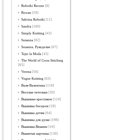
Robotki Reczne
[8]
Rowan
[59]
Sabrina Robotki
[11]
Sandra
[160]
Simply Knitting
[43]
Susanna
[82]
Susanna. Рукоделие
[67]
Tejer la Moda
[43]
The World of Cross Stitching
[65]
Verena
[56]
Vogue Knitting
[63]
Валя-Валентина
[118]
Веселые петельки
[50]
Вышиваю крестиком
[124]
Вышивка бисером
[18]
Вышивка детям
[64]
Вышивка для души
[198]
Вышивка.Вязание
[10]
Вышитые картины
[130]