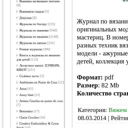
Вышивка шелковыми лентами
[8]
Вышиваем гладью
[3]
Декупаж
[8]
Журнал по вязан
Журналы по бисеру
[225]
оригинальных мо
Журналы по вышивке
[546]
мастериц. В номер
Журналы по вязанию
[2148]
Журналы по шитью
[241]
разных техник вяз
Разные журналы
[386]
модели - ажурные
Книги и журналы по вязанию
детей, коллекция 
для детей
[113]
Лоскутное шитьё. ПЭЧВОРК.
КВИЛТ
[231]
Формат:
pdf
Солёное тесто
[3]
Ambientes en Punto de Cruz
[12]
Размер
: 82 Mb
Anna
[41]
Количество стра
Anny blatt
[23]
Artime Cenefas en punto de cruz
[7]
Категория:
Вяжем
Benissimo
[17]
08.03.2014
| Рейтин
Clarin Crochet
[16]
Creative Embroidery & Cross
Stitch
[10]