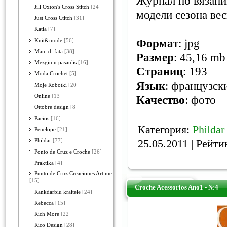
Журнал по вязани
Jill Oxton's Cross Stitch
[24]
модели сезона вес
Just Cross Ctitch
[31]
Katia
[7]
Формат
: jpg
Knit&mode
[56]
Mani di fata
[38]
Размер
: 45,16 mb
Mezginiu pasaulis
[16]
Страниц
: 193
Moda Crochet
[5]
Язык
: французск
Moje Robotki
[20]
Online
[13]
Качество
: фото
Ottobre design
[8]
Pacios
[16]
Категория:
Phildar
Penelope
[21]
25.05.2011
| Рейтин
Phildar
[77]
Ponto de Cruz e Croche
[26]
Praktika
[4]
Punto de Cruz Creaciones Artime
[15]
Croche Acessorios Ano1 - №4
Rankdarbiu kraitele
[24]
Rebecca
[15]
Rich More
[22]
Rico Design
[28]