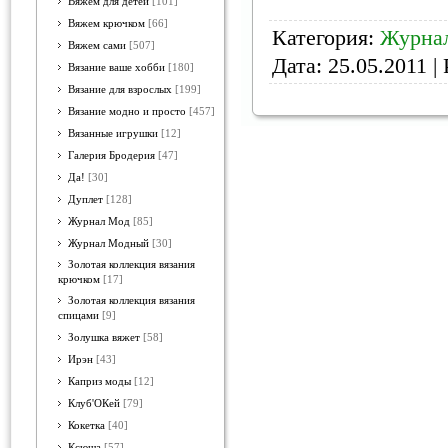
Вяжем для детей
[101]
Вяжем крючком
[66]
Категория:
Журнал
Вяжем сами
[507]
Дата:
25.05.2011
| 
Вязание ваше хобби
[180]
Вязание для взрослых
[199]
Вязание модно и просто
[457]
Вязанные игрушки
[12]
Галерия Бродерия
[47]
Да!
[30]
Дуплет
[128]
Журнал Мод
[85]
Журнал Модный
[30]
Золотая коллекция вязания
крючком
[17]
Золотая коллекция вязания
спицами
[9]
Золушка вяжет
[58]
Ирэн
[43]
Каприз моды
[12]
Клуб'ОКей
[79]
Кокетка
[40]
Ксюша
[57]