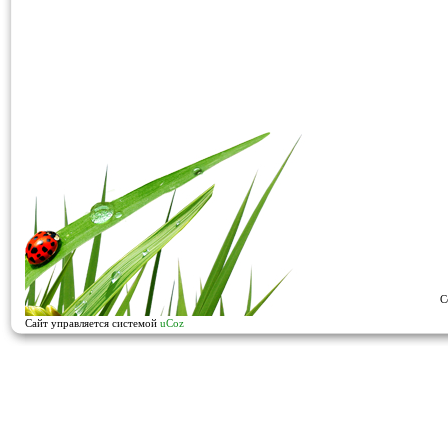
C
Сайт управляется системой
uCoz