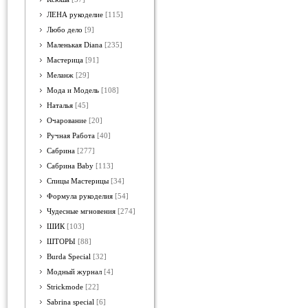
ЛЕНА рукоделие
[115]
Любо дело
[9]
Маленькая Diana
[235]
Мастерица
[91]
Меланж
[29]
Мода и Модель
[108]
Наталья
[45]
Очарование
[20]
Ручная Работа
[40]
Сабрина
[277]
Сабрина Baby
[113]
Спицы Мастерицы
[34]
Формула рукоделия
[54]
Чудесные мгновения
[274]
ШИК
[103]
ШТОРЫ
[88]
Burda Special
[32]
Модный журнал
[4]
Strickmode
[22]
Sabrina special
[6]