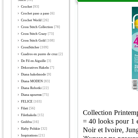
Crochet
[93]
Crochet paso a paso
[6]
Crochet World
[26]
Cross Stitch Collection
[78]
Cross Stitch Crazy
[73]
Cross Stitch Gold
[108]
CrossStitcher
[109]
Cuadros en punto de cruz
[2]
De Fil en Aiguille
[3]
Dekoratives Hakeln
[7]
Diana hakelmode
[9]
Diana MODEN
[83]
Diana Robotki
[22]
Diana креатив
[75]
FELICE
[103]
Filati
[56]
Collection Printem
Filethakeln
[15]
= 40 looks pour 1 e
Gedifra
[16]
Noir et Ivoire, Jung
Hafty Polskie
[32]
Inspirations
[21]