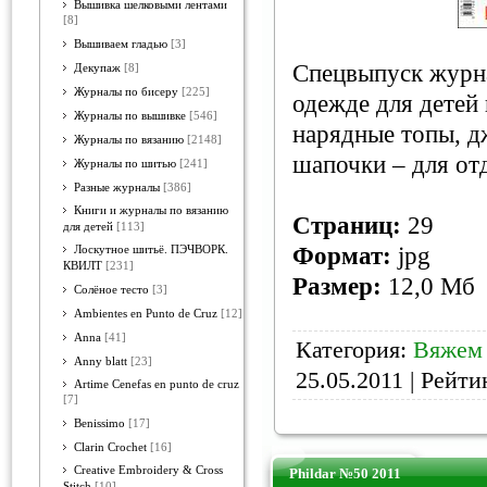
Вышивка шелковыми лентами
[8]
Вышиваем гладью
[3]
Спецвыпуск журна
Декупаж
[8]
Журналы по бисеру
[225]
одежде для детей 
Журналы по вышивке
[546]
нарядные топы, д
Журналы по вязанию
[2148]
шапочки – для от
Журналы по шитью
[241]
Разные журналы
[386]
Книги и журналы по вязанию
Страниц:
29
для детей
[113]
Формат:
jpg
Лоскутное шитьё. ПЭЧВОРК.
КВИЛТ
[231]
Размер:
12,0 Мб
Солёное тесто
[3]
Ambientes en Punto de Cruz
[12]
Anna
[41]
Категория:
Вяжем 
Anny blatt
[23]
25.05.2011
| Рейтин
Artime Cenefas en punto de cruz
[7]
Benissimo
[17]
Clarin Crochet
[16]
Creative Embroidery & Cross
Phildar №50 2011
Stitch
[10]