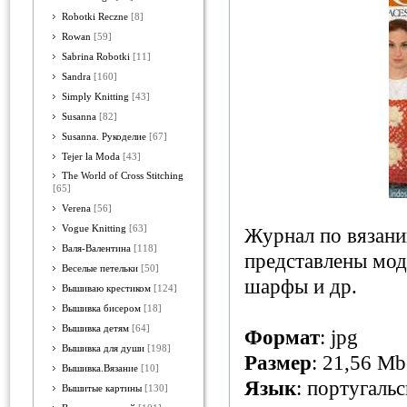
Robotki Reczne
[8]
Rowan
[59]
Sabrina Robotki
[11]
Sandra
[160]
Simply Knitting
[43]
Susanna
[82]
Susanna. Рукоделие
[67]
Tejer la Moda
[43]
The World of Cross Stitching
[65]
Verena
[56]
Vogue Knitting
[63]
Журнал по вязан
Валя-Валентина
[118]
представлены мод
Веселые петельки
[50]
шарфы и др.
Вышиваю крестиком
[124]
Вышивка бисером
[18]
Вышивка детям
[64]
Формат
: jpg
Вышивка для души
[198]
Размер
: 21,56 Mb
Вышивка.Вязание
[10]
Язык
: португаль
Вышитые картины
[130]