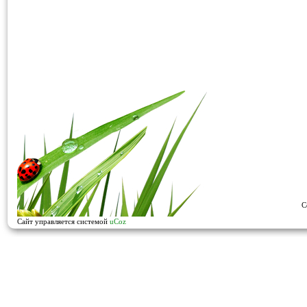
C
Сайт управляется системой
uCoz