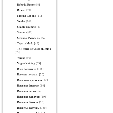
Robotki Reczne
[8]
Rowan
[59]
Sabrina Robotki
[11]
Sandra
[160]
Simply Knitting
[43]
Susanna
[82]
Susanna. Рукоделие
[67]
Tejer la Moda
[43]
The World of Cross Stitching
[65]
Verena
[56]
Vogue Knitting
[63]
Валя-Валентина
[118]
Веселые петельки
[50]
Вышиваю крестиком
[124]
Вышивка бисером
[18]
Вышивка детям
[64]
Вышивка для души
[198]
Вышивка.Вязание
[10]
Вышитые картины
[130]