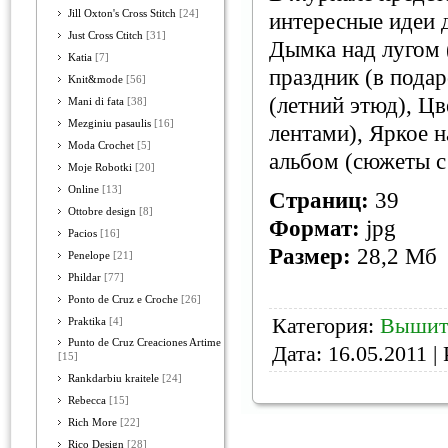
Jill Oxton's Cross Stitch
[24]
интересные идеи 
Just Cross Ctitch
[31]
Дымка над лугом 
Katia
[7]
праздник (в пода
Knit&mode
[56]
(летний этюд), Ц
Mani di fata
[38]
Mezginiu pasaulis
[16]
лентами), Яркое 
Moda Crochet
[5]
альбом (сюжеты с 
Moje Robotki
[20]
Online
[13]
Страниц:
39
Ottobre design
[8]
Формат:
jpg
Pacios
[16]
Размер:
28,2 Мб
Penelope
[21]
Phildar
[77]
Ponto de Cruz e Croche
[26]
Категория:
Вышит
Praktika
[4]
Punto de Cruz Creaciones Artime
Дата:
16.05.2011
| 
[15]
Rankdarbiu kraitele
[24]
Rebecca
[15]
Rich More
[22]
Rico Design
[28]