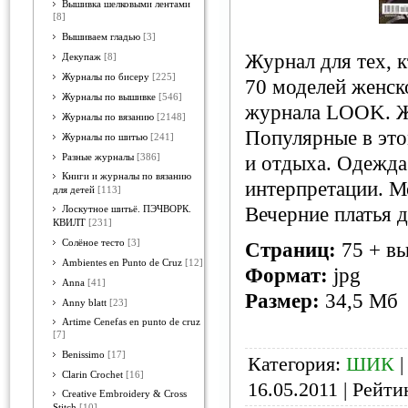
Вышивка шелковыми лентами
[8]
Вышиваем гладью
[3]
Журнал для тех, к
Декупаж
[8]
Журналы по бисеру
[225]
70 моделей женск
Журналы по вышивке
[546]
журнала LOOK. Же
Журналы по вязанию
[2148]
Популярные в это
Журналы по шитью
[241]
Разные журналы
[386]
и отдыха. Одежда
Книги и журналы по вязанию
интерпретации. М
для детей
[113]
Вечерние платья д
Лоскутное шитьё. ПЭЧВОРК.
КВИЛТ
[231]
Солёное тесто
[3]
Страниц:
75 + в
Ambientes en Punto de Cruz
[12]
Формат:
jpg
Anna
[41]
Размер:
34,5 Мб
Anny blatt
[23]
Artime Cenefas en punto de cruz
[7]
Benissimo
[17]
Категория:
ШИК
|
Clarin Crochet
[16]
16.05.2011
| Рейтин
Creative Embroidery & Cross
Stitch
[10]