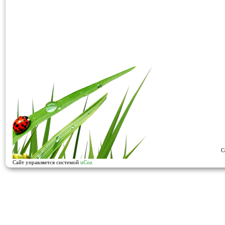
C
Сайт управляется системой
uCoz