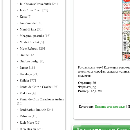
Jill Oxton's Cross Stitch
[24]
Just Cross Ctitch
[31]
Katia
[7]
Knit&mode
[56]
Mani di fata
[38]
Mezginiu pasaulis
[16]
Moda Crochet
[5]
Moje Robotki
[20]
Online
[13]
Ottobre design
[8]
Готовимся к лету! Коллекция соврем
Pacios
[16]
джемперы, сарафан, жакеты, туника,
Penelope
[21]
силуэтов.
Phildar
[77]
Страниц:
29
Формат:
jpg
Ponto de Cruz e Croche
[26]
Размер:
12,6 Мб
Praktika
[4]
Punto de Cruz Creaciones Artime
[15]
Категория:
Вязание для взрослых
| П
Rankdarbiu kraitele
[24]
Rebecca
[15]
Rich More
[22]
Rico Design
[28]
Вязание для взрослых. Спицы 