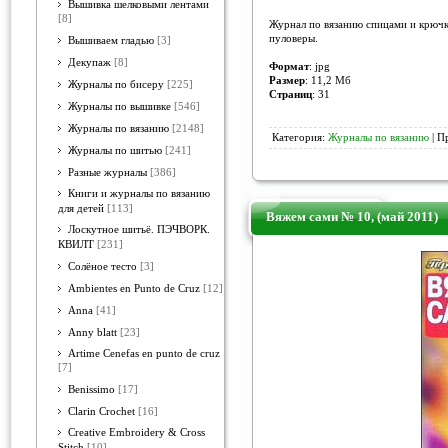
Вышивка шелковыми лентами
[8]
Журнал по вязанию спицами и крючко
пуловеры.
Вышиваем гладью
[3]
Декупаж
[8]
Формат
: jpg
Размер
: 11,2 Мб
Журналы по бисеру
[225]
Страниц
: 31
Журналы по вышивке
[546]
Журналы по вязанию
[2148]
Категория:
Журналы по вязанию
| П
Журналы по шитью
[241]
Разные журналы
[386]
Книги и журналы по вязанию
для детей
[113]
Вяжем сами № 10, (май 2011)
Лоскутное шитьё. ПЭЧВОРК.
КВИЛТ
[231]
Солёное тесто
[3]
Ambientes en Punto de Cruz
[12]
Anna
[41]
Anny blatt
[23]
Artime Cenefas en punto de cruz
[7]
Benissimo
[17]
Clarin Crochet
[16]
Creative Embroidery & Cross
Stitch
[10]