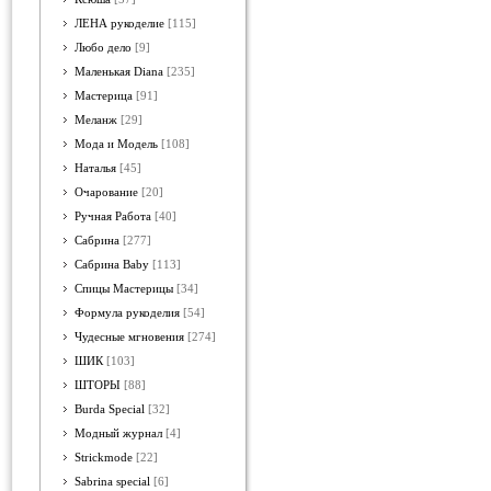
ЛЕНА рукоделие
[115]
Любо дело
[9]
Маленькая Diana
[235]
Мастерица
[91]
Меланж
[29]
Мода и Модель
[108]
Наталья
[45]
Очарование
[20]
Ручная Работа
[40]
Сабрина
[277]
Сабрина Baby
[113]
Спицы Мастерицы
[34]
Формула рукоделия
[54]
Чудесные мгновения
[274]
ШИК
[103]
ШТОРЫ
[88]
Burda Special
[32]
Модный журнал
[4]
Strickmode
[22]
Sabrina special
[6]