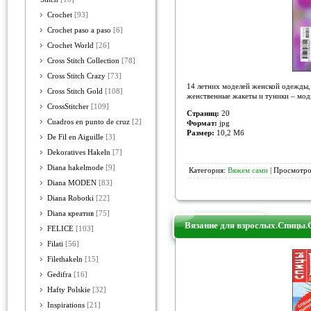
Crochet
[93]
Crochet paso a paso
[6]
Crochet World
[26]
Cross Stitch Collection
[78]
Cross Stitch Crazy
[73]
14 летних моделей женской одежды,
Cross Stitch Gold
[108]
женственные жакеты и туники – мод
CrossStitcher
[109]
Страниц:
20
Cuadros en punto de cruz
[2]
Формат:
jpg
Размер:
10,2 Мб
De Fil en Aiguille
[3]
Dekoratives Hakeln
[7]
Diana hakelmode
[9]
Категория:
Вяжем сами
| Просмотров
Diana MODEN
[83]
Diana Robotki
[22]
Diana креатив
[75]
Вязание для взрослых.Спицы.
FELICE
[103]
Filati
[56]
Filethakeln
[15]
Gedifra
[16]
Hafty Polskie
[32]
Inspirations
[21]