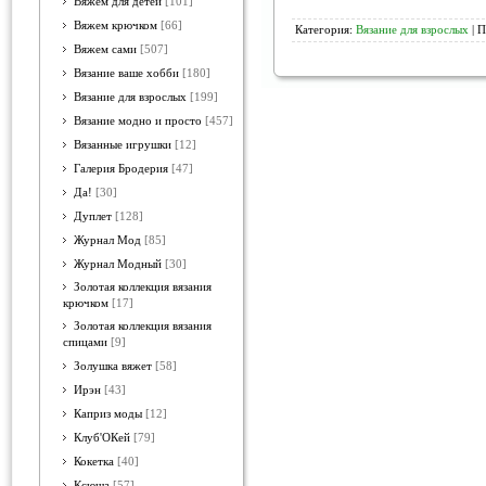
Вяжем для детей
[101]
Вяжем крючком
[66]
Категория:
Вязание для взрослых
| П
Вяжем сами
[507]
Вязание ваше хобби
[180]
Вязание для взрослых
[199]
Вязание модно и просто
[457]
Вязанные игрушки
[12]
Галерия Бродерия
[47]
Да!
[30]
Дуплет
[128]
Журнал Мод
[85]
Журнал Модный
[30]
Золотая коллекция вязания
крючком
[17]
Золотая коллекция вязания
спицами
[9]
Золушка вяжет
[58]
Ирэн
[43]
Каприз моды
[12]
Клуб'ОКей
[79]
Кокетка
[40]
Ксюша
[57]