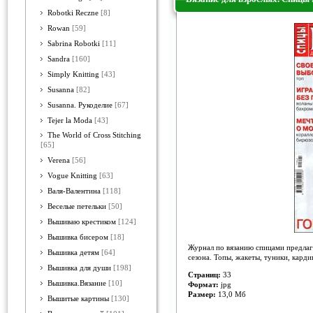
Robotki Reczne
[8]
Rowan
[59]
Sabrina Robotki
[11]
Sandra
[160]
Simply Knitting
[43]
Susanna
[82]
Susanna. Рукоделие
[67]
Tejer la Moda
[43]
The World of Cross Stitching
[65]
Verena
[56]
Vogue Knitting
[63]
Валя-Валентина
[118]
Веселые петельки
[50]
Вышиваю крестиком
[124]
Вышивка бисером
[18]
Журнал по вязанию спицами предлаг
Вышивка детям
[64]
сезона. Топы, жакеты, туники, кард
Вышивка для души
[198]
Страниц:
33
Вышивка.Вязание
[10]
Формат:
jpg
Размер:
13,0 Мб
Вышитые картины
[130]