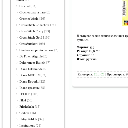
Crochet
[93]
Crochet paso a paso
[6]
Crochet World
[26]
Cross Stitch Collection
[78]
Cross Stitch Crazy
[73]
В выпуске великолепная коллекция т
Cross Stitch Gold
[108]
сумочек.
CrossStitcher
[109]
Форма
т: jpg
Cuadros en punto de cruz
[2]
Размер
: 10,8 Мб
Страниц
: 32
De Fil en Aiguille
[3]
Язык
: русский
Dekoratives Hakeln
[7]
Diana hakelmode
[9]
Категория:
FELICE
| Просмотров: 9
Diana MODEN
[83]
Diana Robotki
[22]
Diana креатив
[75]
FELICE
[103]
Filati
[56]
Filethakeln
[15]
Gedifra
[16]
Hafty Polskie
[32]
Inspirations
[21]