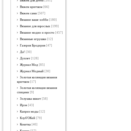
Вяжем для детей
[101]
Вяжем крючком
[66]
Вяжем сами
[507]
Вязание ваше хобби
[180]
Вязание для взрослых
[199]
Вязание модно и просто
[457]
Вязанные игрушки
[12]
Галерия Бродерия
[47]
Да!
[30]
Дуплет
[128]
Журнал Мод
[85]
Журнал Модный
[30]
Золотая коллекция вязания
крючком
[17]
Золотая коллекция вязания
спицами
[9]
Золушка вяжет
[58]
Ирэн
[43]
Каприз моды
[12]
Клуб'ОКей
[79]
Кокетка
[40]
Ксюша
[57]