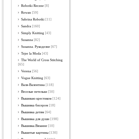
Robotki Reczne
[8]
Rowan
[59]
Sabrina Robotki
[11]
Sandra
[160]
Simply Knitting
[43]
Susanna
[82]
Susanna. Рукоделие
[67]
Tejer la Moda
[43]
The World of Cross Stitching
[65]
Verena
[56]
Vogue Knitting
[63]
Валя-Валентина
[118]
Веселые петельки
[50]
Вышиваю крестиком
[124]
Вышивка бисером
[18]
Вышивка детям
[64]
Вышивка для души
[198]
Вышивка.Вязание
[10]
Вышитые картины
[130]