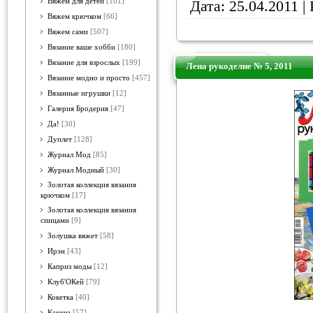
Вяжем для детей
[101]
Дата:
25.04.2011
| 
Вяжем крючком
[66]
Вяжем сами
[507]
Вязание ваше хобби
[180]
Вязание для взрослых
[199]
Лена рукоделие № 5, 2011
Вязание модно и просто
[457]
Вязанные игрушки
[12]
Галерия Бродерия
[47]
Да!
[30]
Дуплет
[128]
Журнал Мод
[85]
Журнал Модный
[30]
Золотая коллекция вязания
крючком
[17]
Золотая коллекция вязания
спицами
[9]
Золушка вяжет
[58]
Ирэн
[43]
Каприз моды
[12]
Клуб'ОКей
[79]
Кокетка
[40]
Ксюша
[57]