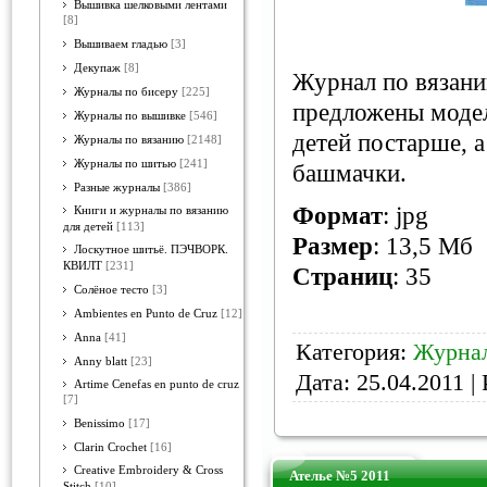
Вышивка шелковыми лентами
[8]
Вышиваем гладью
[3]
Декупаж
[8]
Журнал по вязани
Журналы по бисеру
[225]
предложены модел
Журналы по вышивке
[546]
детей постарше, а
Журналы по вязанию
[2148]
Журналы по шитью
[241]
башмачки.
Разные журналы
[386]
Формат
: jpg
Книги и журналы по вязанию
для детей
[113]
Размер
: 13,5 Мб
Лоскутное шитьё. ПЭЧВОРК.
КВИЛТ
[231]
Страниц
: 35
Солёное тесто
[3]
Ambientes en Punto de Cruz
[12]
Anna
[41]
Категория:
Журнал
Anny blatt
[23]
Дата:
25.04.2011
| 
Artime Cenefas en punto de cruz
[7]
Benissimo
[17]
Clarin Crochet
[16]
Creative Embroidery & Cross
Ателье №5 2011
Stitch
[10]