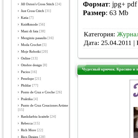
Формат
: jpg+ pdf
Jill Oxton's Cross Stitch
[24]
Размер
: 63 Mb
Just Cross Ctitch
[31]
Katia
[7]
Knit&mode
[56]
Mani di fata
[38]
Категория:
Журна
Mezginiu pasaulis
[16]
Дата:
25.04.2011
| 
Moda Crochet
[5]
Moje Robotki
[20]
Online
[13]
Ottobre design
[8]
Чудесный крючок. Красиво и л
Pacios
[16]
Penelope
[21]
Phildar
[77]
Ponto de Cruz e Croche
[26]
Praktika
[4]
Punto de Cruz Creaciones Artime
[15]
Rankdarbiu kraitele
[24]
Rebecca
[15]
Rich More
[22]
Rico Design
[28]