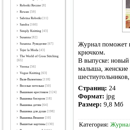
Robotki Reczne
[8]
Rowan
[59]
Sabrina Robotki
[11]
Sandra
[160]
Simply Knitting
[43]
Susanna
[82]
Журнал поможет в
Susanna. Рукоделие
[67]
Tejer la Moda
[43]
крючком.
The World of Cross Stitching
В выпуске: новый 
[65]
Verena
[56]
малыша, женские 
Vogue Knitting
[63]
шестиугольников,
Валя-Валентина
[118]
Веселые петельки
[50]
Страниц:
24
Вышиваю крестиком
[124]
Формат:
jpg
Вышивка бисером
[18]
Размер:
9,8 Мб
Вышивка детям
[64]
Вышивка для души
[198]
Вышивка.Вязание
[10]
Категория:
Журнал
Вышитые картины
[130]