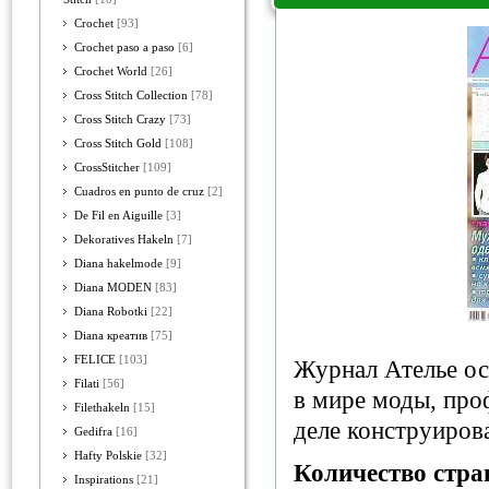
Crochet
[93]
Crochet paso a paso
[6]
Crochet World
[26]
Cross Stitch Collection
[78]
Cross Stitch Crazy
[73]
Cross Stitch Gold
[108]
CrossStitcher
[109]
Cuadros en punto de cruz
[2]
De Fil en Aiguille
[3]
Dekoratives Hakeln
[7]
Diana hakelmode
[9]
Diana MODEN
[83]
Diana Robotki
[22]
Diana креатив
[75]
FELICE
[103]
Журнал Ателье о
Filati
[56]
в мире моды, пр
Filethakeln
[15]
деле конструиров
Gedifra
[16]
Hafty Polskie
[32]
Количество стра
Inspirations
[21]