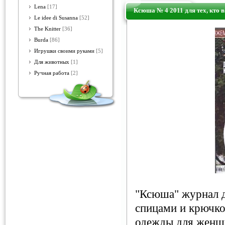
Lena
[17]
Ксюша № 4 2011 для тех, кто 
Le idee di Susanna
[52]
The Knitter
[36]
Burda
[86]
Игрушки своими руками
[5]
Для животных
[1]
Ручная работа
[2]
"Ксюша" журнал д
спицами и крючко
одежды для женщ