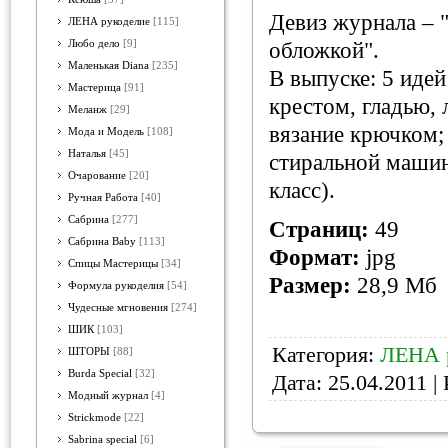
Девиз журнала – 
ЛЕНА рукоделие
[115]
Любо дело
[9]
обложкой".
Маленькая Diana
[235]
В выпуске: 5 иде
Мастерица
[91]
крестом, гладью,
Меланж
[29]
вязание крючком; 
Мода и Модель
[108]
Наталья
[45]
стиральной машин
Очарование
[20]
класс).
Ручная Работа
[40]
Сабрина
[277]
Страниц:
49
Сабрина Baby
[113]
Формат:
jpg
Спицы Мастерицы
[34]
Размер:
28,9 Мб
Формула рукоделия
[54]
Чудесные мгновения
[274]
ШИК
[103]
Категория:
ЛЕНА 
ШТОРЫ
[88]
Burda Special
[32]
Дата:
25.04.2011
| 
Модный журнал
[4]
Strickmode
[22]
Sabrina special
[6]