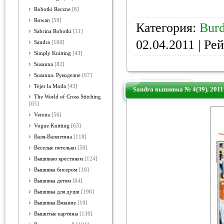
Robotki Reczne
[8]
Rowan
[59]
Категория:
Bur
Sabrina Robotki
[11]
02.04.2011
| Рей
Sandra
[160]
Simply Knitting
[43]
Susanna
[82]
Susanna. Рукоделие
[67]
Tejer la Moda
[43]
Sandra вышивка № 4(39), 2011
The World of Cross Stitching
[65]
Verena
[56]
Vogue Knitting
[63]
Валя-Валентина
[118]
Веселые петельки
[50]
Вышиваю крестиком
[124]
Вышивка бисером
[18]
Вышивка детям
[64]
Вышивка для души
[198]
Вышивка.Вязание
[10]
Вышитые картины
[130]