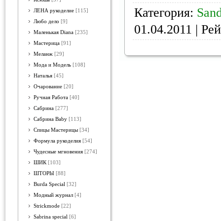
Категория:
Sand
ЛЕНА рукоделие
[115]
Любо дело
[9]
01.04.2011
| Рей
Маленькая Diana
[235]
Мастерица
[91]
Меланж
[29]
Мода и Модель
[108]
Наталья
[45]
Очарование
[20]
Ручная Работа
[40]
Сабрина
[277]
Сабрина Baby
[113]
Спицы Мастерицы
[34]
Формула рукоделия
[54]
Чудесные мгновения
[274]
ШИК
[103]
ШТОРЫ
[88]
Burda Special
[32]
Модный журнал
[4]
Strickmode
[22]
Sabrina special
[6]