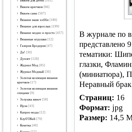
Вяжем для детей
[101]
Вяжем крючком
[66]
Вяжем сами
[507]
Вязание ваше хобби
[180]
Вязание для взрослых
[199]
В журнале по 
Вязание модно и просто
[457]
Вязанные игрушки
[12]
представлено 9
Галерия Бродерия
[47]
тематики: Шип
Да!
[30]
Дуплет
[128]
глазки, Флами
Журнал Мод
[85]
(миниатюра), П
Журнал Модный
[30]
Золотая коллекция вязания
Неравный брак 
крючком
[17]
Золотая коллекция вязания
спицами
[9]
Страниц:
16
Золушка вяжет
[58]
Формат:
jpg
Ирэн
[43]
Каприз моды
[12]
Размер:
14,5 
Клуб'ОКей
[79]
Кокетка
[40]
Ксюша
[57]