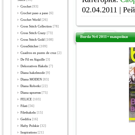
Crochet
[93]
02.04.2011
| Рей
Crochet paso a paso
[6]
Crochet World
[26]
Cross Stitch Collection
[78]
Cross Stitch Crazy
[73]
Burda №4 2011+ выкройки
Cross Stitch Gold
[108]
CrossStitcher
[109]
Cuadros en punto de cruz
[2]
De Fil en Aiguille
[3]
Dekoratives Hakeln
[7]
Diana hakelmode
[9]
Diana MODEN
[83]
Diana Robotki
[22]
Diana креатив
[75]
FELICE
[103]
Filati
[56]
Filethakeln
[15]
Gedifra
[16]
Hafty Polskie
[32]
Inspirations
[21]