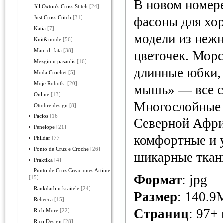
В новом номере
Jill Oxton's Cross Stitch
[24]
фасоны для хо
Just Cross Ctitch
[31]
Katia
[7]
модели из нежн
Knit&mode
[56]
Mani di fata
[38]
цветочек. Морс
Mezginiu pasaulis
[16]
длинные юбки, 
Moda Crochet
[5]
Moje Robotki
[20]
мышь» — все с
Online
[13]
Многослойные 
Ottobre design
[8]
Pacios
[16]
Северной Афри
Penelope
[21]
комфортные и 
Phildar
[77]
Ponto de Cruz e Croche
[26]
шикарные ткан
Praktika
[4]
Punto de Cruz Creaciones Artime
Формат
: jpg
[15]
Rankdarbiu kraitele
[24]
Размер
: 140.9
Rebecca
[15]
Страниц
: 97+
Rich More
[22]
Rico Design
[28]