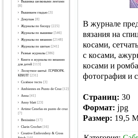
Вышивка шелковыми лентами
[8]
Вышиваем гладью
[3]
Декупаж
[8]
В журнале пред
Журналы по бисеру
[225]
вязания на спи
Журналы по вышивке
[546]
Журналы по вязанию
[2148]
косами, сетчат
Журналы по шитью
[241]
с косами, ажур
Разные журналы
[386]
Книги и журналы по вязанию
косами и ромба
для детей
[113]
Лоскутное шитьё. ПЭЧВОРК.
фотография и с
КВИЛТ
[231]
Солёное тесто
[3]
Ambientes en Punto de Cruz
[12]
Страниц:
30
Anna
[41]
Anny blatt
[23]
Формат:
jpg
Artime Cenefas en punto de cruz
[7]
Размер:
19,5 
Benissimo
[17]
Clarin Crochet
[16]
Creative Embroidery & Cross
Категория:
Саб
Stitch
[10]