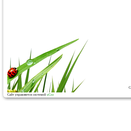
C
Сайт управляется системой
uCoz