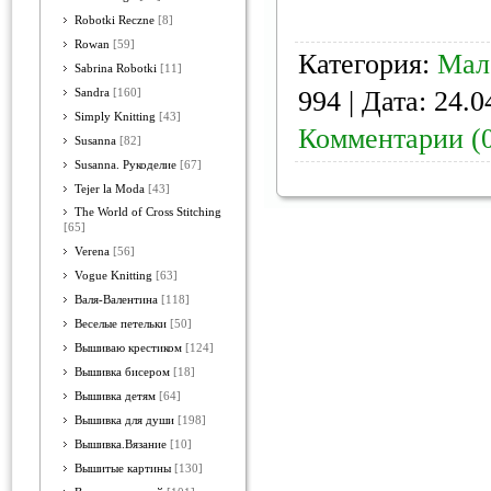
Robotki Reczne
[8]
Rowan
[59]
Категория:
Мал
Sabrina Robotki
[11]
994 | Дата:
24.0
Sandra
[160]
Simply Knitting
[43]
Комментарии (
Susanna
[82]
Susanna. Рукоделие
[67]
Tejer la Moda
[43]
The World of Cross Stitching
[65]
Verena
[56]
Vogue Knitting
[63]
Валя-Валентина
[118]
Веселые петельки
[50]
Вышиваю крестиком
[124]
Вышивка бисером
[18]
Вышивка детям
[64]
Вышивка для души
[198]
Вышивка.Вязание
[10]
Вышитые картины
[130]