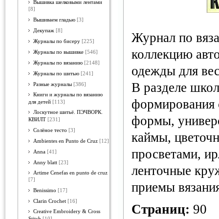
Вышивка шелковыми лентами
[8]
Вышиваем гладью
[3]
Декупаж
[8]
Журнал по вяз
Журналы по бисеру
[225]
коллекцию авт
Журналы по вышивке
[546]
Журналы по вязанию
[2148]
одежды для вес
Журналы по шитью
[241]
В разделе шко
Разные журналы
[386]
Книги и журналы по вязанию
формирования с
для детей
[113]
Лоскутное шитьё. ПЭЧВОРК.
формы, универ
КВИЛТ
[231]
Солёное тесто
[3]
каймы, цветоч
Ambientes en Punto de Cruz
[12]
просветами, ир
Anna
[41]
Anny blatt
[23]
ленточные кру
Artime Cenefas en punto de cruz
[7]
приемы вязания
Benissimo
[17]
Clarin Crochet
[16]
Страниц:
90
Creative Embroidery & Cross
Stitch
[10]