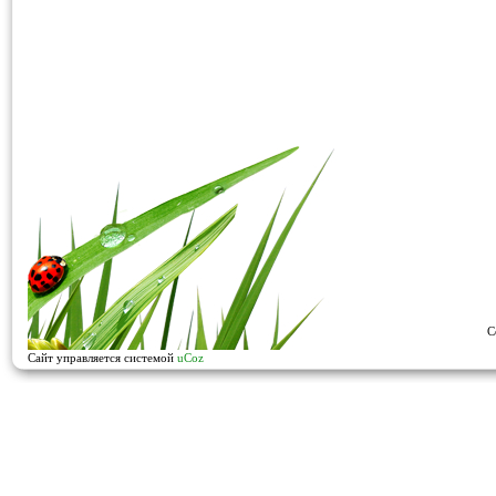
C
Сайт управляется системой
uCoz