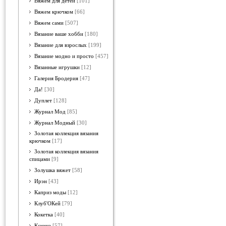
Вяжем для детей
[101]
Вяжем крючком
[66]
Вяжем сами
[507]
Вязание ваше хобби
[180]
Вязание для взрослых
[199]
Вязание модно и просто
[457]
Вязанные игрушки
[12]
Галерия Бродерия
[47]
Да!
[30]
Дуплет
[128]
Журнал Мод
[85]
Журнал Модный
[30]
Золотая коллекция вязания
крючком
[17]
Золотая коллекция вязания
спицами
[9]
Золушка вяжет
[58]
Ирэн
[43]
Каприз моды
[12]
Клуб'ОКей
[79]
Кокетка
[40]
Ксюша
[57]