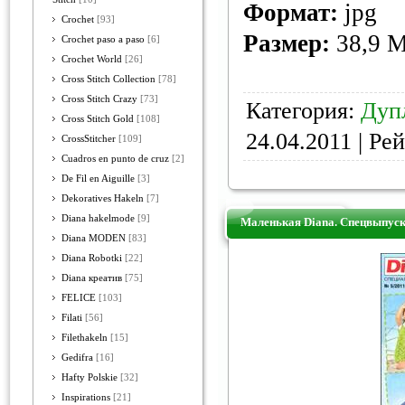
Формат:
jpg
Crochet
[93]
Размер:
38,9 
Crochet paso a paso
[6]
Crochet World
[26]
Cross Stitch Collection
[78]
Cross Stitch Crazy
[73]
Категория:
Дуп
Cross Stitch Gold
[108]
24.04.2011
| Рей
CrossStitcher
[109]
Cuadros en punto de cruz
[2]
De Fil en Aiguille
[3]
Dekoratives Hakeln
[7]
Diana hakelmode
[9]
Маленькая Diana. Спецвыпуск
Diana MODEN
[83]
Diana Robotki
[22]
Diana креатив
[75]
FELICE
[103]
Filati
[56]
Filethakeln
[15]
Gedifra
[16]
Hafty Polskie
[32]
Inspirations
[21]