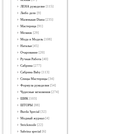
ЛЕНА рукоделие
[115]
Любо дело
[9]
Маленькая Diana
[235]
Мастерица
[91]
Меланж
[29]
Мода и Модель
[108]
Наталья
[45]
Очарование
[20]
Ручная Работа
[40]
Сабрина
[277]
Сабрина Baby
[113]
Спицы Мастерицы
[34]
Формула рукоделия
[54]
Чудесные мгновения
[274]
ШИК
[103]
ШТОРЫ
[88]
Burda Special
[32]
Модный журнал
[4]
Strickmode
[22]
Sabrina special
[6]