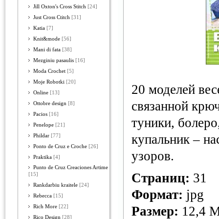
Jill Oxton's Cross Stitch
[24]
Just Cross Ctitch
[31]
Katia
[7]
Knit&mode
[56]
Mani di fata
[38]
Mezginiu pasaulis
[16]
Moda Crochet
[5]
Moje Robotki
[20]
20 моделей вес
Online
[13]
связанной крюч
Ottobre design
[8]
Pacios
[16]
туники, болеро
Penelope
[21]
купальник – н
Phildar
[77]
Ponto de Cruz e Croche
[26]
узоров.
Praktika
[4]
Punto de Cruz Creaciones Artime
Страниц:
31
[15]
Rankdarbiu kraitele
[24]
Формат:
jpg
Rebecca
[15]
Rich More
[22]
Размер:
12,4 
Rico Design
[28]