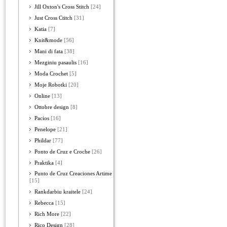
Jill Oxton's Cross Stitch
[24]
Just Cross Ctitch
[31]
Katia
[7]
Knit&mode
[56]
Mani di fata
[38]
Mezginiu pasaulis
[16]
Moda Crochet
[5]
Moje Robotki
[20]
Online
[13]
Ottobre design
[8]
Pacios
[16]
Penelope
[21]
Phildar
[77]
Ponto de Cruz e Croche
[26]
Praktika
[4]
Punto de Cruz Creaciones Artime
[15]
Rankdarbiu kraitele
[24]
Rebecca
[15]
Rich More
[22]
Rico Design
[28]