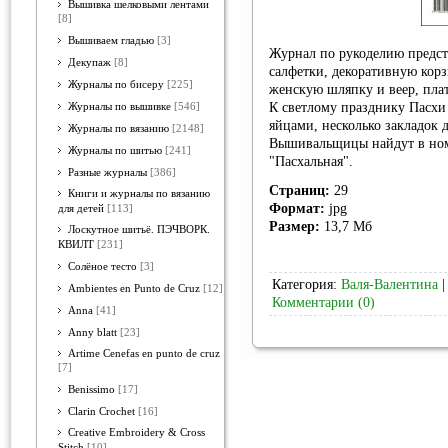
Вышивка шелковыми лентами
[8]
Вышиваем гладью
[3]
Журнал по рукоделию предст
Декупаж
[8]
салфетки, декоративную кор
Журналы по бисеру
[225]
женскую шляпку и веер, плат
К светлому празднику Пасхи
Журналы по вышивке
[546]
яйцами, несколько закладок д
Журналы по вязанию
[2148]
Вышивальщицы найдут в ном
Журналы по шитью
[241]
"Пасхальная".
Разные журналы
[386]
Страниц:
29
Книги и журналы по вязанию
Формат:
jpg
для детей
[113]
Размер:
13,7 Мб
Лоскутное шитьё. ПЭЧВОРК.
КВИЛТ
[231]
Солёное тесто
[3]
Категория:
Валя-Валентина
|
Ambientes en Punto de Cruz
[12]
Комментарии (0)
Anna
[41]
Anny blatt
[23]
Artime Cenefas en punto de cruz
[7]
Benissimo
[17]
Clarin Crochet
[16]
Creative Embroidery & Cross
Stitch
[10]