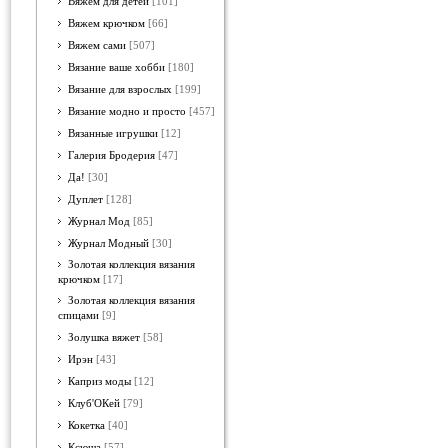
Вяжем для детей
[101]
Вяжем крючком
[66]
Вяжем сами
[507]
Вязание ваше хобби
[180]
Вязание для взрослых
[199]
Вязание модно и просто
[457]
Вязанные игрушки
[12]
Галерия Бродерия
[47]
Да!
[30]
Дуплет
[128]
Журнал Мод
[85]
Журнал Модный
[30]
Золотая коллекция вязания
крючком
[17]
Золотая коллекция вязания
спицами
[9]
Золушка вяжет
[58]
Ирэн
[43]
Каприз моды
[12]
Клуб'ОКей
[79]
Кокетка
[40]
Ксюша
[57]