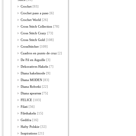
Crochet
[93]
Crochet paso a paso
[6]
Crochet World
[26]
Cross Stitch Collection
[78]
Cross Stitch Crazy
[73]
Cross Stitch Gold
[108]
CrossStitcher
[109]
Cuadros en punto de cruz
[2]
De Fil en Aiguille
[3]
Dekoratives Hakeln
[7]
Diana hakelmode
[9]
Diana MODEN
[83]
Diana Robotki
[22]
Diana креатив
[75]
FELICE
[103]
Filati
[56]
Filethakeln
[15]
Gedifra
[16]
Hafty Polskie
[32]
Inspirations
[21]