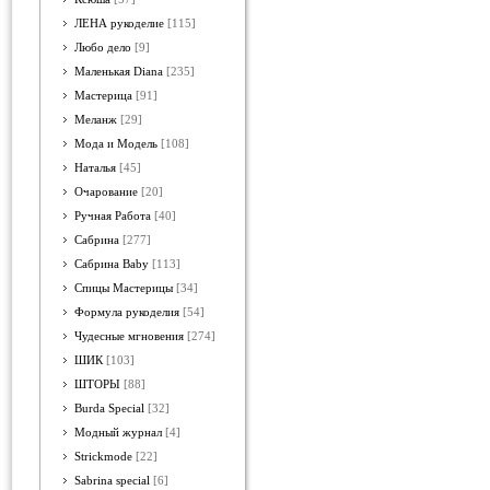
ЛЕНА рукоделие
[115]
Любо дело
[9]
Маленькая Diana
[235]
Мастерица
[91]
Меланж
[29]
Мода и Модель
[108]
Наталья
[45]
Очарование
[20]
Ручная Работа
[40]
Сабрина
[277]
Сабрина Baby
[113]
Спицы Мастерицы
[34]
Формула рукоделия
[54]
Чудесные мгновения
[274]
ШИК
[103]
ШТОРЫ
[88]
Burda Special
[32]
Модный журнал
[4]
Strickmode
[22]
Sabrina special
[6]