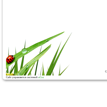
C
Сайт управляется системой
uCoz