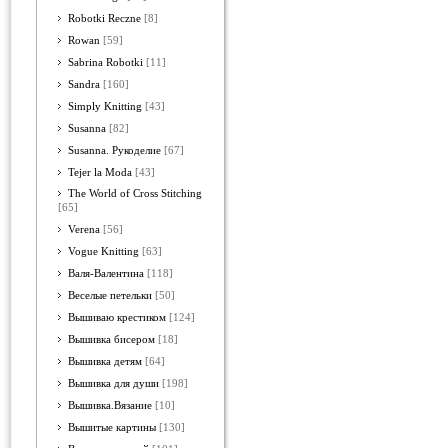
Robotki Reczne
[8]
Rowan
[59]
Sabrina Robotki
[11]
Sandra
[160]
Simply Knitting
[43]
Susanna
[82]
Susanna. Рукоделие
[67]
Tejer la Moda
[43]
The World of Cross Stitching
[65]
Verena
[56]
Vogue Knitting
[63]
Валя-Валентина
[118]
Веселые петельки
[50]
Вышиваю крестиком
[124]
Вышивка бисером
[18]
Вышивка детям
[64]
Вышивка для души
[198]
Вышивка.Вязание
[10]
Вышитые картины
[130]