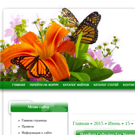
Меню сайта
Главная страница
Главная
»
2015
»
Июнь
»
15
» 
Правила
Информация о сайте
Handknit Collection For Wom