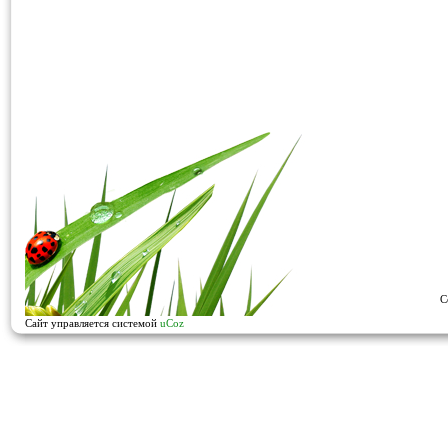
C
Сайт управляется системой
uCoz