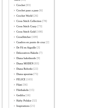
Crochet
[93]
Crochet paso a paso
[6]
Crochet World
[26]
Cross Stitch Collection
[78]
Cross Stitch Crazy
[73]
Cross Stitch Gold
[108]
CrossStitcher
[109]
Cuadros en punto de cruz
[2]
De Fil en Aiguille
[3]
Dekoratives Hakeln
[7]
Diana hakelmode
[9]
Diana MODEN
[83]
Diana Robotki
[22]
Diana креатив
[75]
FELICE
[103]
Filati
[56]
Filethakeln
[15]
Gedifra
[16]
Hafty Polskie
[32]
Inspirations
[21]