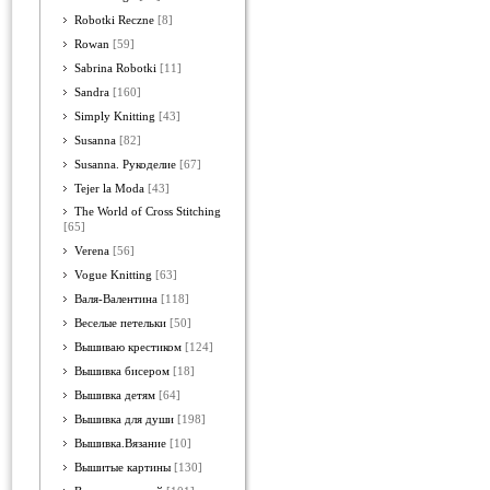
Robotki Reczne
[8]
Rowan
[59]
Sabrina Robotki
[11]
Sandra
[160]
Simply Knitting
[43]
Susanna
[82]
Susanna. Рукоделие
[67]
Tejer la Moda
[43]
The World of Cross Stitching
[65]
Verena
[56]
Vogue Knitting
[63]
Валя-Валентина
[118]
Веселые петельки
[50]
Вышиваю крестиком
[124]
Вышивка бисером
[18]
Вышивка детям
[64]
Вышивка для души
[198]
Вышивка.Вязание
[10]
Вышитые картины
[130]