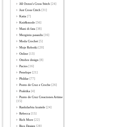
Jill Oxton's Cross Stitch
[24]
Just Cross Ctitch
[31]
Katia
[7]
Knit&mode
[56]
Mani di fata
[38]
Mezginiu pasaulis
[16]
Moda Crochet
[5]
Moje Robotki
[20]
Online
[13]
Ottobre design
[8]
Pacios
[16]
Penelope
[21]
Phildar
[77]
Ponto de Cruz e Croche
[26]
Praktika
[4]
Punto de Cruz Creaciones Artime
[15]
Rankdarbiu kraitele
[24]
Rebecca
[15]
Rich More
[22]
Rico Design
[28]