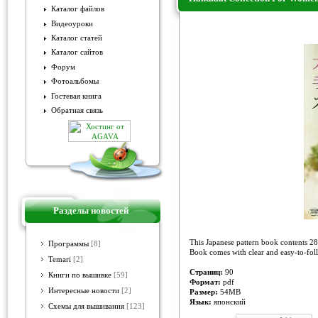
Каталог файлов
Видеоуроки
Handknit Collection For Wom
Каталог статей
Каталог сайтов
Форум
Фотоальбомы
Гостевая книга
Обратная связь
Разделы новостей
This Japanese pattern book contents 28
Программы
[8]
Book comes with clear and easy-to-follo
Temari
[2]
Страниц:
90
Книги по вышивке
[59]
Формат:
pdf
Интересные новости
[2]
Размер:
54MB
Язык:
японский
Схемы для вышивания
[123]