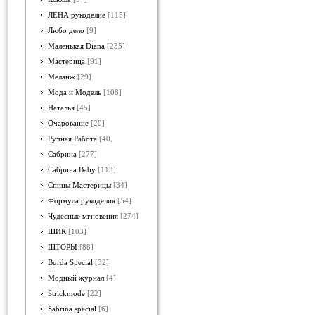
ЛЕНА рукоделие
[115]
Любо дело
[9]
Маленькая Diana
[235]
Мастерица
[91]
Меланж
[29]
Мода и Модель
[108]
Наталья
[45]
Очарование
[20]
Ручная Работа
[40]
Сабрина
[277]
Сабрина Baby
[113]
Спицы Мастерицы
[34]
Формула рукоделия
[54]
Чудесные мгновения
[274]
ШИК
[103]
ШТОРЫ
[88]
Burda Special
[32]
Модный журнал
[4]
Strickmode
[22]
Sabrina special
[6]