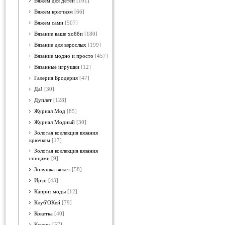
Вяжем для детей
[101]
Вяжем крючком
[66]
Вяжем сами
[507]
Вязание ваше хобби
[180]
Вязание для взрослых
[199]
Вязание модно и просто
[457]
Вязанные игрушки
[12]
Галерия Бродерия
[47]
Да!
[30]
Дуплет
[128]
Журнал Мод
[85]
Журнал Модный
[30]
Золотая коллекция вязания
крючком
[17]
Золотая коллекция вязания
спицами
[9]
Золушка вяжет
[58]
Ирэн
[43]
Каприз моды
[12]
Клуб'ОКей
[79]
Кокетка
[40]
Ксюша
[57]