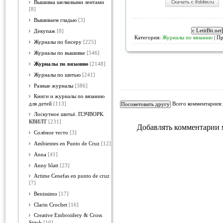
Вышивка шелковыми лентами
[8]
Вышиваем гладью
[3]
Декупаж
[8]
Категория:
Журналы по вязанию
| Пр
Журналы по бисеру
[225]
Журналы по вышивке
[546]
Журналы по вязанию
[2148]
Журналы по шитью
[241]
Разные журналы
[386]
Книги и журналы по вязанию
Всего комментариев
для детей
[113]
Лоскутное шитьё. ПЭЧВОРК.
КВИЛТ
[231]
Добавлять комментарии 
Солёное тесто
[3]
Ambientes en Punto de Cruz
[12]
Anna
[41]
Anny blatt
[23]
Artime Cenefas en punto de cruz
[7]
Benissimo
[17]
Clarin Crochet
[16]
Creative Embroidery & Cross
Stitch
[10]