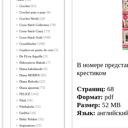
Crochet
[93]
Crochet paso a paso
[6]
Crochet World
[26]
Cross Stitch Collection
[78]
Cross Stitch Crazy
[73]
Cross Stitch Gold
[108]
CrossStitcher
[109]
Cuadros en punto de cruz
[2]
De Fil en Aiguille
[3]
Dekoratives Hakeln
[7]
В номере предст
Diana hakelmode
[9]
крестиком
Diana MODEN
[83]
Diana Robotki
[22]
Страниц:
68
Diana креатив
[75]
FELICE
[103]
Формат:
pdf
Filati
[56]
Размер:
52 MB
Filethakeln
[15]
Язык:
английски
Gedifra
[16]
Hafty Polskie
[32]
Inspirations
[21]