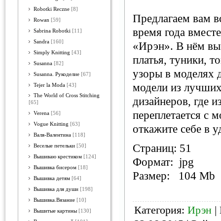
Robotki Reczne
[8]
Предлагаем вам в
Rowan
[59]
время года вмест
Sabrina Robotki
[11]
Sandra
[160]
«Ирэн». В нём вы 
Simply Knitting
[43]
платья, туники, т
Susanna
[82]
узоры в моделях 
Susanna. Рукоделие
[67]
модели из лучших
Tejer la Moda
[43]
The World of Cross Stitching
дизайнеров, где и
[65]
переплетается с 
Verena
[56]
Vogue Knitting
[63]
откажите себе в 
Валя-Валентина
[118]
Страниц: 51
Веселые петельки
[50]
Вышиваю крестиком
[124]
Формат: jpg
Вышивка бисером
[18]
Размер: 104 Mb
Вышивка детям
[64]
Вышивка для души
[198]
Вышивка.Вязание
[10]
Категория:
Ирэн
|
Вышитые картины
[130]