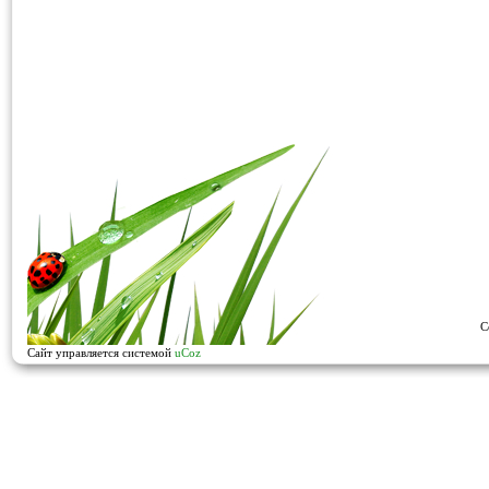
C
Сайт управляется системой
uCoz