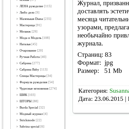
Журнал, призванн
ЛЕНА рукоделие
[115]
доставлять эстети
Любо дело
[9]
месяца читательн
Маленькая Diana
[235]
Мастерица
[91]
узорами, предлаг
Меланж
[29]
необычайно привл
Мода и Модель
[108]
журнала.
Наталья
[45]
Очарование
[20]
Страниц: 83
Ручная Работа
[40]
Формат: jpg
Сабрина
[277]
Размер: 51 Mb
Сабрина Baby
[113]
Спицы Мастерицы
[34]
Формула рукоделия
[54]
Чудесные мгновения
[274]
Категория:
Susann
ШИК
[103]
Дата:
23.06.2015
| 
ШТОРЫ
[88]
Burda Special
[32]
Модный журнал
[4]
Strickmode
[22]
Sabrina special
[6]