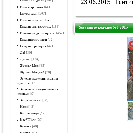
23.06.2015
| Рейтин
Вяжем для детей
[101]
Вяжем крючком
[66]
Вяжем сами
[507]
Вязание ваше хобби
[180]
Вязание для взрослых
[199]
Susanna рукоделие №6 2015
Вязание модно и просто
[457]
Вязанные игрушки
[12]
Галерия Бродерия
[47]
Да!
[30]
Дуплет
[128]
Журнал Мод
[85]
Журнал Модный
[30]
Золотая коллекция вязания
крючком
[17]
Золотая коллекция вязания
спицами
[9]
Золушка вяжет
[58]
Ирэн
[43]
Каприз моды
[12]
Клуб'ОКей
[79]
Кокетка
[40]
Ксюша
[57]