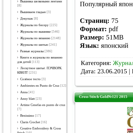
Вышивка шелковыми лентами
Популярный япон
[8]
Вышиваем гладью
[3]
Декупаж
[8]
Страниц:
75
Журналы по бисеру
[225]
Формат:
pdf
Журналы по вышивке
[546]
Размер:
51MB
Журналы по вязанию
[2148]
Язык:
японский
Журналы по шитью
[241]
Разные журналы
[386]
Книги и журналы по вязанию
Категория:
Журнал
для детей
[113]
Лоскутное шитьё. ПЭЧВОРК.
Дата:
23.06.2015
| 
КВИЛТ
[231]
Солёное тесто
[3]
Ambientes en Punto de Cruz
[12]
Anna
[41]
Cross Stitch Gold№121 2015
Anny blatt
[23]
Artime Cenefas en punto de cruz
[7]
Benissimo
[17]
Clarin Crochet
[16]
Creative Embroidery & Cross
Stitch
[10]