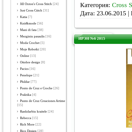
Категория:
Cross S
Jill Oxton's Cross Stitch
[24]
Just Cross Ctitch
[31]
Дата:
23.06.2015
| 
Katia
[7]
Knit&mode
[56]
Mani di fata
[38]
Mezginiu pasaulis
[16]
ИРЭН №6 2015
Moda Crochet
[5]
Moje Robotki
[20]
Online
[13]
Ottobre design
[8]
Pacios
[16]
Penelope
[21]
Phildar
[77]
Ponto de Cruz e Croche
[26]
Praktika
[4]
Punto de Cruz Creaciones Artime
[15]
Rankdarbiu kraitele
[24]
Rebecca
[15]
Rich More
[22]
Rico Design
[28]