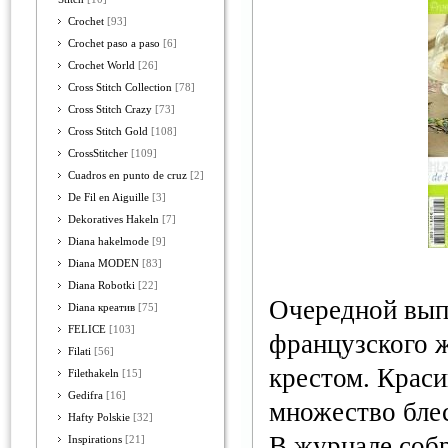
Crochet
[93]
Crochet paso a paso
[6]
Crochet World
[26]
Cross Stitch Collection
[78]
Cross Stitch Crazy
[73]
Cross Stitch Gold
[108]
CrossStitcher
[109]
Cuadros en punto de cruz
[2]
De Fil en Aiguille
[3]
Dekoratives Hakeln
[7]
Diana hakelmode
[9]
Diana MODEN
[83]
Diana Robotki
[22]
Очередной вып
Diana креатив
[75]
FELICE
[103]
французского 
Filati
[56]
крестом. Краси
Filethakeln
[15]
Gedifra
[16]
множество бле
Hafty Polskie
[32]
В журнале соб
Inspirations
[21]