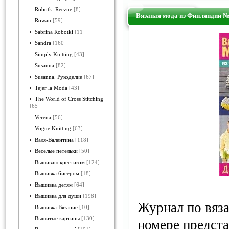
Robotki Reczne
[8]
Вязаная мода из Финляндии №
Rowan
[59]
Sabrina Robotki
[11]
Sandra
[160]
Simply Knitting
[43]
Susanna
[82]
Susanna. Рукоделие
[67]
Tejer la Moda
[43]
The World of Cross Stitching
[65]
Verena
[56]
Vogue Knitting
[63]
Валя-Валентина
[118]
Веселые петельки
[50]
Вышиваю крестиком
[124]
Вышивка бисером
[18]
Вышивка детям
[64]
Вышивка для души
[198]
Журнал по вяза
Вышивка.Вязание
[10]
Вышитые картины
[130]
номере предста