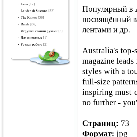
Lena
[17]
Популярный в 
Le idee di Susanna
[52]
посвящённый в
The Knitter
[36]
Burda
[86]
лентами и др.
Игрушки своими руками
[5]
Для животных
[1]
Ручная работа
[2]
Australia's top
magazine leads it
styles with a to
full-size patter
inspiring must-d
no further - you
Страниц:
73
Формат:
jpg