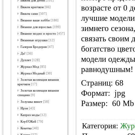
Вяжем для детей
[101]
возрасте от 0 
Вяжем крючком
[66]
Вяжем сами
[507]
лучшие модели
Вязание ваше хобби
[180]
зимнего сезона
Вязание для взрослых
[199]
Вязание модно и просто
[457]
связать своим 
Вязанные игрушки
[12]
богатство цвет
Галерия Бродерия
[47]
Да!
[30]
модели одежды 
Дуплет
[128]
равнодушным!
Журнал Мод
[85]
Журнал Модный
[30]
Золотая коллекция вязания
Страниц: 68
крючком
[17]
Формат: jpg
Золотая коллекция вязания
спицами
[9]
Размер: 60 Mb
Золушка вяжет
[58]
Ирэн
[43]
Каприз моды
[12]
Клуб'ОКей
[79]
Категория:
Жур
Кокетка
[40]
Ксюша
[57]