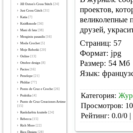
Jill Oxton's Cross Stitch
[24]
проектов, кото
Just Cross Ctitch
[31]
великолепные п
Katia
[7]
Knit&mode
[56]
друзей, украси
Mani di fata
[38]
Mezginiu pasaulis
[16]
Страниц: 57
Moda Crochet
[5]
Moje Robotki
[20]
Формат: jpg
Online
[13]
Размер: 54 Мб
Ottobre design
[8]
Pacios
[16]
Язык: француз
Penelope
[21]
Phildar
[77]
Ponto de Cruz e Croche
[26]
Категория:
Жур
Praktika
[4]
Punto de Cruz Creaciones Artime
Просмотров: 10
[15]
Rankdarbiu kraitele
[24]
Рейтинг: 0.0/0 |
Rebecca
[15]
Rich More
[22]
Rico Design
[28]