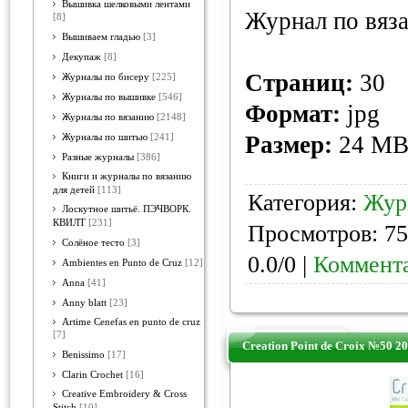
Вышивка шелковыми лентами
Журнал по вяз
[8]
Вышиваем гладью
[3]
Декупаж
[8]
Страниц:
30
Журналы по бисеру
[225]
Журналы по вышивке
[546]
Формат:
jpg
Журналы по вязанию
[2148]
Размер:
24 M
Журналы по шитью
[241]
Разные журналы
[386]
Книги и журналы по вязанию
для детей
[113]
Категория:
Жур
Лоскутное шитьё. ПЭЧВОРК.
КВИЛТ
[231]
Просмотров: 75
Солёное тесто
[3]
0.0/0 |
Коммента
Ambientes en Punto de Cruz
[12]
Anna
[41]
Anny blatt
[23]
Artime Cenefas en punto de cruz
[7]
Creation Point de Croix №50 2
Benissimo
[17]
Clarin Crochet
[16]
Creative Embroidery & Cross
Stitch
[10]