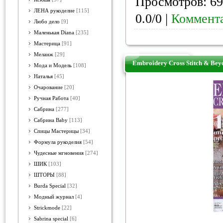
Просмотров: 69
ЛЕНА рукоделие
[115]
0.0/0 |
Коммента
Любо дело
[9]
Маленькая Diana
[235]
Мастерица
[91]
Меланж
[29]
Embroidery Cross Stitch & Bey
Мода и Модель
[108]
Наталья
[45]
Очарование
[20]
Ручная Работа
[40]
Сабрина
[277]
Сабрина Baby
[113]
Спицы Мастерицы
[34]
Формула рукоделия
[54]
Чудесные мгновения
[274]
ШИК
[103]
ШТОРЫ
[88]
Burda Special
[32]
Модный журнал
[4]
Strickmode
[22]
Sabrina special
[6]