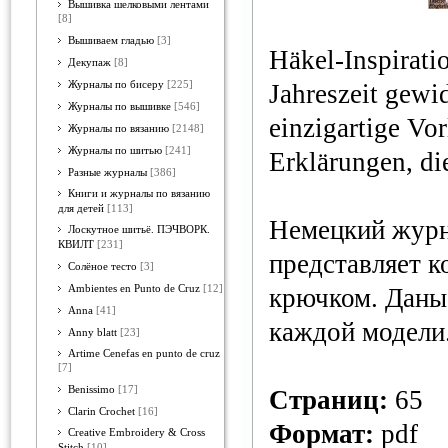
Вышивка шелковыми лентами
[8]
Вышиваем гладью
[3]
Häkel-Inspiratio
Декупаж
[8]
Журналы по бисеру
[225]
Jahreszeit gewi
Журналы по вышивке
[546]
einzigartige Vo
Журналы по вязанию
[2148]
Журналы по шитью
[241]
Erklärungen, di
Разные журналы
[386]
Книги и журналы по вязанию
для детей
[113]
Немецкий журна
Лоскутное шитьё. ПЭЧВОРК.
КВИЛТ
[231]
представляет к
Солёное тесто
[3]
Ambientes en Punto de Cruz
[12]
крючком. Даны
Anna
[41]
каждой модели
Anny blatt
[23]
Artime Cenefas en punto de cruz
[7]
Benissimo
[17]
Страниц:
65
Clarin Crochet
[16]
Формат:
pdf
Creative Embroidery & Cross
Stitch
[10]