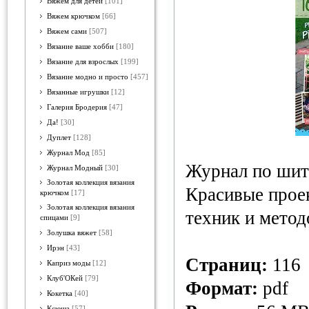
Вяжем для детей
[101]
Вяжем крючком
[66]
Вяжем сами
[507]
Вязание ваше хобби
[180]
Вязание для взрослых
[199]
Вязание модно и просто
[457]
Вязанные игрушки
[12]
Галерия Бродерия
[47]
Да!
[30]
Дуплет
[128]
Журнал Мод
[85]
Журнал по шить
Журнал Модный
[30]
Золотая коллекция вязания
Красивые прое
крючком
[17]
Золотая коллекция вязания
техник и метод
спицами
[9]
Золушка вяжет
[58]
Ирэн
[43]
Страниц:
116
Каприз моды
[12]
Клуб'ОКей
[79]
Формат:
pdf
Кокетка
[40]
Ксюша
[57]