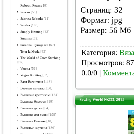
Robotki Reczne
[8]
Страниц: 32
Rowan
[59]
Формат: jpg
Sabrina Robotki
[11]
Sandra
[160]
Размер: 56 Мб
Simply Knitting
[43]
Susanna
[82]
Susanna. Рукоделие
[67]
Категория:
Вяз
Tejer la Moda
[43]
The World of Cross Stitching
Просмотров: 87
[65]
Verena
[56]
0.0/0 |
Коммента
Vogue Knitting
[63]
Валя-Валентина
[118]
Веселые петельки
[50]
Вышиваю крестиком
[124]
Sewing World №233, 2015
Вышивка бисером
[18]
Вышивка детям
[64]
Вышивка для души
[198]
Вышивка.Вязание
[10]
Вышитые картины
[130]