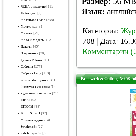
Размер:
56 M
ЛЕНА рукоделие
[115]
Язык:
английс
Любо дело
[9]
Маленькая Diana
[235]
Мастерица
[91]
Категория:
Жур
Меланж
[29]
708 | Дата:
16.0
Мода и Модель
[108]
Наталья
[45]
Комментарии (
Очарование
[20]
Ручная Работа
[40]
Сабрина
[277]
Сабрина Baby
[113]
Patchwork & Quilting №258 Ju
Спицы Мастерицы
[34]
Формула рукоделия
[54]
Чудесные мгновения
[274]
ШИК
[103]
ШТОРЫ
[88]
Burda Special
[32]
Модный журнал
[4]
Strickmode
[22]
Sabrina special
[6]