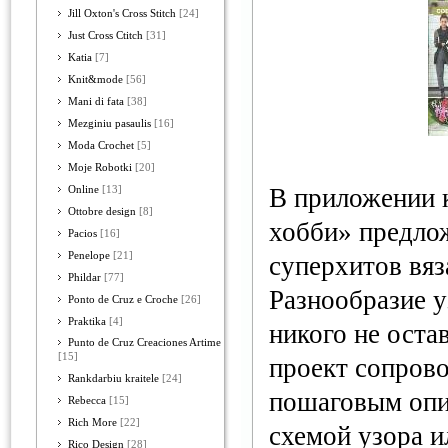
Jill Oxton's Cross Stitch
[24]
Just Cross Ctitch
[31]
Katia
[7]
Knit&mode
[56]
Mani di fata
[38]
Mezginiu pasaulis
[16]
Moda Crochet
[5]
Moje Robotki
[20]
В приложении 
Online
[13]
Ottobre design
[8]
хобби» предлож
Pacios
[16]
Penelope
[21]
суперхитов вя
Phildar
[77]
Разнообразие у
Ponto de Cruz e Croche
[26]
Praktika
[4]
никого не ост
Punto de Cruz Creaciones Artime
[15]
проект сопров
Rankdarbiu kraitele
[24]
пошаговым опи
Rebecca
[15]
Rich More
[22]
схемой узора и
Rico Design
[28]