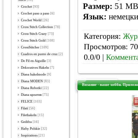
Размер:
51 M
Crochet
[93]
Crochet paso a paso
[6]
Язык:
немецк
Crochet World
[26]
Cross Stitch Collection
[78]
Категория:
Жур
Cross Stitch Crazy
[73]
Cross Stitch Gold
[108]
Просмотров: 70
CrossStitcher
[109]
Cuadros en punto de cruz
[2]
0.0/0 |
Коммента
De Fil en Aiguille
[3]
Dekoratives Hakeln
[7]
Diana hakelmode
[9]
Diana MODEN
[83]
Вязание - ваше хобби. Прилож
Diana Robotki
[22]
Diana креатив
[75]
FELICE
[103]
Filati
[56]
Filethakeln
[15]
Gedifra
[16]
Hafty Polskie
[32]
Inspirations
[21]