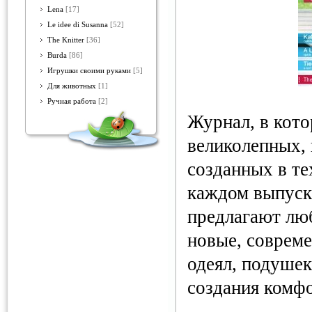
Lena
[17]
Le idee di Susanna
[52]
The Knitter
[36]
Burda
[86]
Игрушки своими руками
[5]
Для животных
[1]
Ручная работа
[2]
Журнал, в кот
великолепных, 
созданных в те
каждом выпуск
предлагают лю
новые, совреме
одеял, подушек
создания комфо