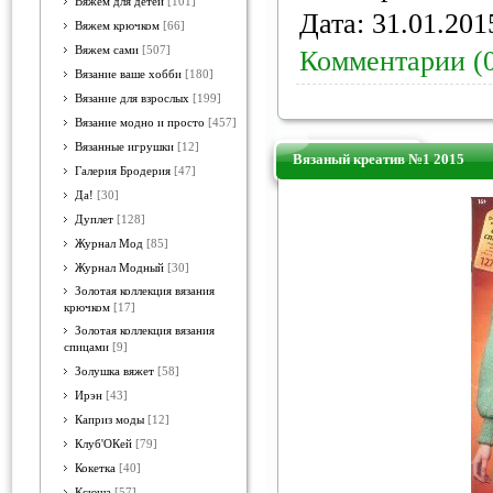
Вяжем для детей
[101]
Дата:
31.01.201
Вяжем крючком
[66]
Вяжем сами
[507]
Комментарии (
Вязание ваше хобби
[180]
Вязание для взрослых
[199]
Вязание модно и просто
[457]
Вязанные игрушки
[12]
Вязаный креатив №1 2015
Галерия Бродерия
[47]
Да!
[30]
Дуплет
[128]
Журнал Мод
[85]
Журнал Модный
[30]
Золотая коллекция вязания
крючком
[17]
Золотая коллекция вязания
спицами
[9]
Золушка вяжет
[58]
Ирэн
[43]
Каприз моды
[12]
Клуб'ОКей
[79]
Кокетка
[40]
Ксюша
[57]