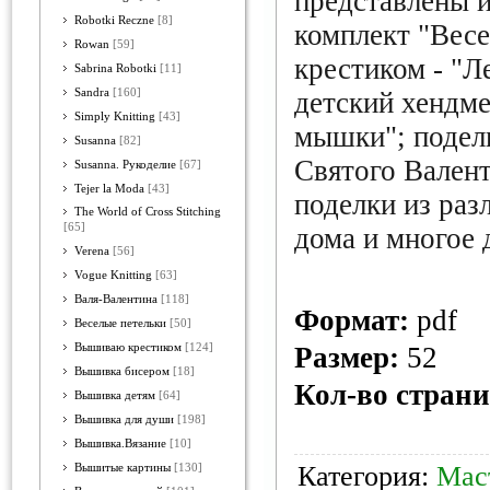
представлены и
Robotki Reczne
[8]
комплект "Вес
Rowan
[59]
крестиком - "Ле
Sabrina Robotki
[11]
Sandra
[160]
детский хендме
Simply Knitting
[43]
мышки"; подел
Susanna
[82]
Святого Валент
Susanna. Рукоделие
[67]
Tejer la Moda
[43]
поделки из раз
The World of Cross Stitching
[65]
дома и многое 
Verena
[56]
Vogue Knitting
[63]
Валя-Валентина
[118]
Формат:
pdf
Веселые петельки
[50]
Вышиваю крестиком
[124]
Размер:
52
Вышивка бисером
[18]
Кол-во страни
Вышивка детям
[64]
Вышивка для души
[198]
Вышивка.Вязание
[10]
Категория:
Мас
Вышитые картины
[130]