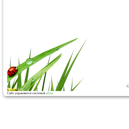
C
Сайт управляется системой
uCoz