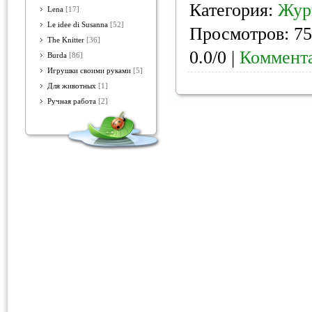
Категория:
Жур
Lena
[17]
Le idee di Susanna
[52]
Просмотров: 75
The Knitter
[36]
0.0/0 |
Коммента
Burda
[86]
Игрушки своими руками
[5]
Для животных
[1]
Ручная работа
[2]