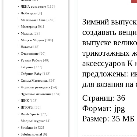
ЛЕНА рукоделие
[115]
Любо дело
[9]
Зимний выпуск 
Маленькая Diana
[235]
Мастерица
[91]
создавать вещи
Меланж
[29]
выпуске велико
Мода и Модель
[108]
Наталья
[45]
трикотажных ж
Очарование
[20]
Ручная Работа
[40]
аксессуаров К
Сабрина
[277]
предложены: и
Сабрина Baby
[113]
Спицы Мастерицы
[34]
для вязания на
Формула рукоделия
[54]
Чудесные мгновения
[274]
Cтраниц: 36
ШИК
[103]
Формат: jpg
ШТОРЫ
[88]
Burda Special
[32]
Размер: 35 МБ
Модный журнал
[4]
Strickmode
[22]
Sabrina special
[6]