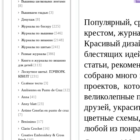
Вышивка шелковыми лентами
[8]
Вышиваем гладью
[3]
Популярный, с
Декупаж
[8]
Журналы по бисеру
[225]
крестом, журн
Журналы по вышивке
[546]
Журналы по вязанию
[2148]
Красивый диза
Журналы по шитью
[241]
блестящих иде
Разные журналы
[386]
Книги и журналы по вязанию
статьи, рекоме
для детей
[113]
Лоскутное шитьё. ПЭЧВОРК.
собрано много
КВИЛТ
[231]
проектов, кото
Солёное тесто
[3]
Ambientes en Punto de Cruz
[12]
великолепные п
Anna
[41]
Anny blatt
[23]
друзей, украси
Artime Cenefas en punto de cruz
[7]
цветные схемы
Benissimo
[17]
любой из понр
Clarin Crochet
[16]
Creative Embroidery & Cross
Stitch
[10]