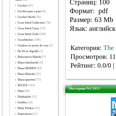
Страниц: 100
Crochet
[93]
Формат: pdf
Crochet paso a paso
[6]
Crochet World
[26]
Размер: 63 Mb
Cross Stitch Collection
[78]
Язык: английс
Cross Stitch Crazy
[73]
Cross Stitch Gold
[108]
CrossStitcher
[109]
Cuadros en punto de cruz
[2]
Категория:
The 
De Fil en Aiguille
[3]
Просмотров: 11
Dekoratives Hakeln
[7]
Diana hakelmode
[9]
Рейтинг: 0.0/0 |
Diana MODEN
[83]
Diana Robotki
[22]
Diana креатив
[75]
FELICE
[103]
Мастерица №1 2015
Filati
[56]
Filethakeln
[15]
Gedifra
[16]
Hafty Polskie
[32]
Inspirations
[21]