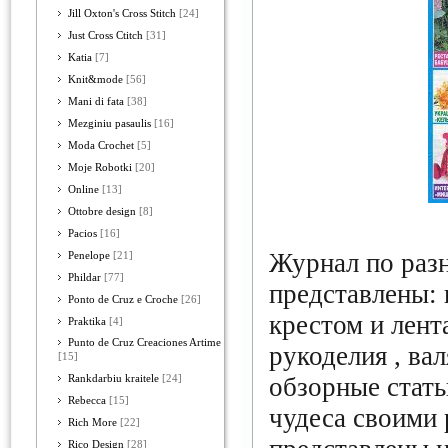
Jill Oxton's Cross Stitch
[24]
Just Cross Ctitch
[31]
Katia
[7]
Knit&mode
[56]
Mani di fata
[38]
Mezginiu pasaulis
[16]
Moda Crochet
[5]
Moje Robotki
[20]
Online
[13]
Ottobre design
[8]
Pacios
[16]
Журнал по раз
Penelope
[21]
Phildar
[77]
представлены: 
Ponto de Cruz e Croche
[26]
крестом и лент
Praktika
[4]
Punto de Cruz Creaciones Artime
рукоделия , ва
[15]
обзорные стать
Rankdarbiu kraitele
[24]
Rebecca
[15]
чудеса своими 
Rich More
[22]
Rico Design
[28]