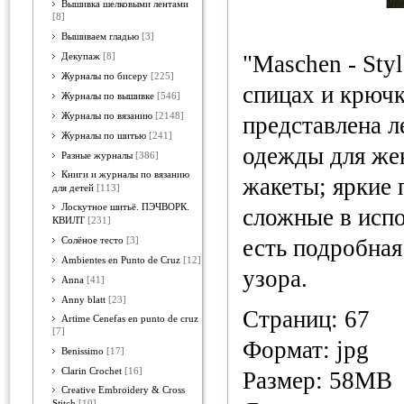
Вышивка шелковыми лентами
[8]
Вышиваем гладью
[3]
"Maschen - Sty
Декупаж
[8]
Журналы по бисеру
[225]
спицах и крючк
Журналы по вышивке
[546]
Журналы по вязанию
[2148]
представлена л
Журналы по шитью
[241]
одежды для же
Разные журналы
[386]
Книги и журналы по вязанию
жакеты; яркие 
для детей
[113]
Лоскутное шитьё. ПЭЧВОРК.
сложные в исп
КВИЛТ
[231]
есть подробная
Солёное тесто
[3]
Ambientes en Punto de Cruz
[12]
узора.
Anna
[41]
Anny blatt
[23]
Страниц: 67
Artime Cenefas en punto de cruz
[7]
Формат: jpg
Benissimo
[17]
Clarin Crochet
[16]
Размер: 58MB
Creative Embroidery & Cross
Stitch
[10]