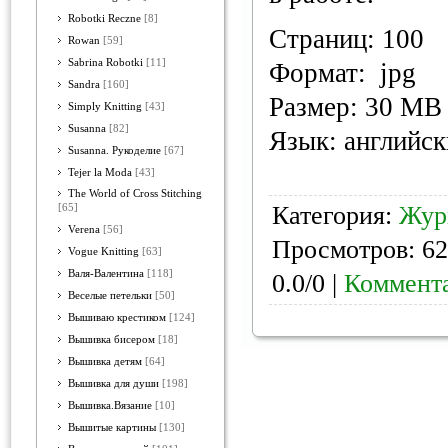
Robotki Reczne
[8]
Страниц: 100
Rowan
[59]
Sabrina Robotki
[11]
Формат: jpg
Sandra
[160]
Размер: 30 MB
Simply Knitting
[43]
Susanna
[82]
Язык: английс
Susanna. Рукоделие
[67]
Tejer la Moda
[43]
The World of Cross Stitching
Категория:
Жур
[65]
Verena
[56]
Просмотров: 62
Vogue Knitting
[63]
Валя-Валентина
[118]
0.0/0 |
Коммента
Веселые петельки
[50]
Вышиваю крестиком
[124]
Вышивка бисером
[18]
Вышивка детям
[64]
Вышивка для души
[198]
Вышивка.Вязание
[10]
Вышитые картины
[130]