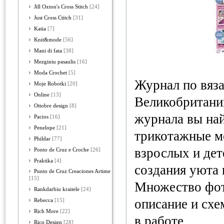
Jill Oxton's Cross Stitch
[24]
Just Cross Ctitch
[31]
Katia
[7]
Knit&mode
[56]
Mani di fata
[38]
Mezginiu pasaulis
[16]
Moda Crochet
[5]
Журнал по вяз
Moje Robotki
[20]
Online
[13]
Великобритани
Ottobre design
[8]
журнала вы на
Pacios
[16]
Penelope
[21]
трикотажные м
Phildar
[77]
взрослых и дет
Ponto de Cruz e Croche
[26]
Praktika
[4]
создания уюта 
Punto de Cruz Creaciones Artime
[15]
Множество фот
Rankdarbiu kraitele
[24]
описание и схе
Rebecca
[15]
Rich More
[22]
в работе.
Rico Design
[28]