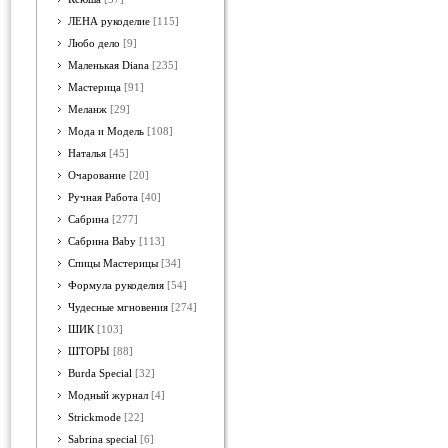
ЛЕНА рукоделие
[115]
Любо дело
[9]
Маленькая Diana
[235]
Мастерица
[91]
Меланж
[29]
Мода и Модель
[108]
Наталья
[45]
Очарование
[20]
Ручная Работа
[40]
Сабрина
[277]
Сабрина Baby
[113]
Спицы Мастерицы
[34]
Формула рукоделия
[54]
Чудесные мгновения
[274]
ШИК
[103]
ШТОРЫ
[88]
Burda Special
[32]
Модный журнал
[4]
Strickmode
[22]
Sabrina special
[6]