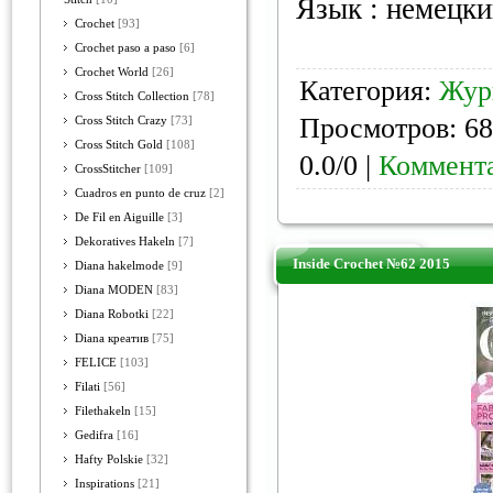
Язык : немецк
Crochet
[93]
Crochet paso a paso
[6]
Crochet World
[26]
Категория:
Жур
Cross Stitch Collection
[78]
Просмотров: 68
Cross Stitch Crazy
[73]
Cross Stitch Gold
[108]
0.0/0 |
Коммента
CrossStitcher
[109]
Cuadros en punto de cruz
[2]
De Fil en Aiguille
[3]
Dekoratives Hakeln
[7]
Inside Crochet №62 2015
Diana hakelmode
[9]
Diana MODEN
[83]
Diana Robotki
[22]
Diana креатив
[75]
FELICE
[103]
Filati
[56]
Filethakeln
[15]
Gedifra
[16]
Hafty Polskie
[32]
Inspirations
[21]