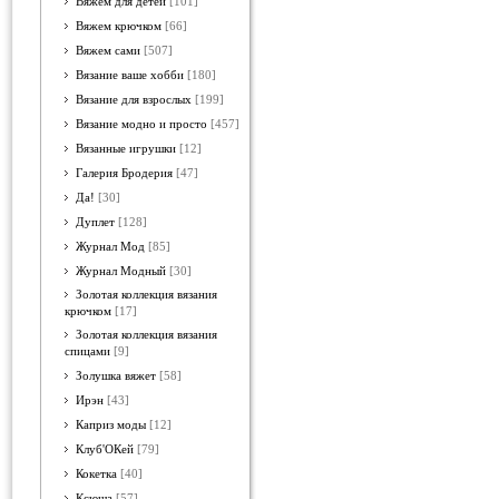
Вяжем для детей
[101]
Вяжем крючком
[66]
Вяжем сами
[507]
Вязание ваше хобби
[180]
Вязание для взрослых
[199]
Вязание модно и просто
[457]
Вязанные игрушки
[12]
Галерия Бродерия
[47]
Да!
[30]
Дуплет
[128]
Журнал Мод
[85]
Журнал Модный
[30]
Золотая коллекция вязания
крючком
[17]
Золотая коллекция вязания
спицами
[9]
Золушка вяжет
[58]
Ирэн
[43]
Каприз моды
[12]
Клуб'ОКей
[79]
Кокетка
[40]
Ксюша
[57]