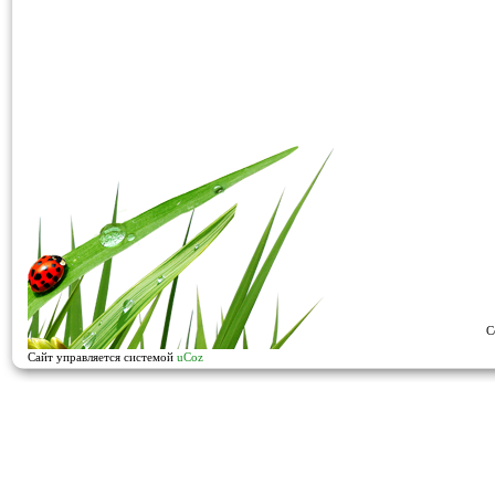
C
Сайт управляется системой
uCoz