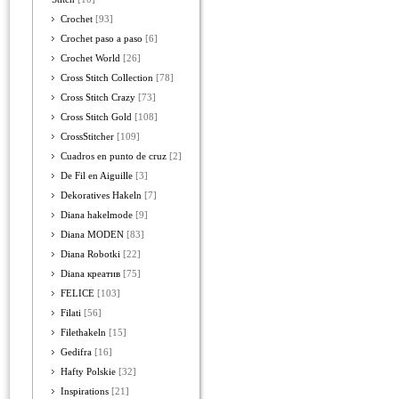
Crochet
[93]
Crochet paso a paso
[6]
Crochet World
[26]
Cross Stitch Collection
[78]
Cross Stitch Crazy
[73]
Cross Stitch Gold
[108]
CrossStitcher
[109]
Cuadros en punto de cruz
[2]
De Fil en Aiguille
[3]
Dekoratives Hakeln
[7]
Diana hakelmode
[9]
Diana MODEN
[83]
Diana Robotki
[22]
Diana креатив
[75]
FELICE
[103]
Filati
[56]
Filethakeln
[15]
Gedifra
[16]
Hafty Polskie
[32]
Inspirations
[21]