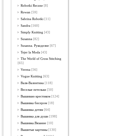
Robotki Reczne
[8]
Rowan
[59]
Sabrina Robotki
[11]
Sandra
[160]
Simply Knitting
[43]
Susanna
[82]
Susanna. Рукоделие
[67]
Tejer la Moda
[43]
The World of Cross Stitching
[65]
Verena
[56]
Vogue Knitting
[63]
Валя-Валентина
[118]
Веселые петельки
[50]
Вышиваю крестиком
[124]
Вышивка бисером
[18]
Вышивка детям
[64]
Вышивка для души
[198]
Вышивка.Вязание
[10]
Вышитые картины
[130]