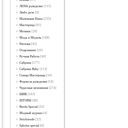
ЛЕНА рукоделие
[115]
Любо дело
[9]
Маленькая Diana
[235]
Мастерица
[91]
Меланж
[29]
Мода и Модель
[108]
Наталья
[45]
Очарование
[20]
Ручная Работа
[40]
Сабрина
[277]
Сабрина Baby
[113]
Спицы Мастерицы
[34]
Формула рукоделия
[54]
Чудесные мгновения
[274]
ШИК
[103]
ШТОРЫ
[88]
Burda Special
[32]
Модный журнал
[4]
Strickmode
[22]
Sabrina special
[6]