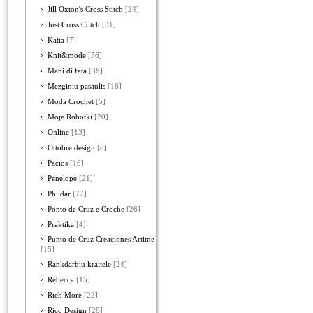
Jill Oxton's Cross Stitch
[24]
Just Cross Ctitch
[31]
Katia
[7]
Knit&mode
[56]
Mani di fata
[38]
Mezginiu pasaulis
[16]
Moda Crochet
[5]
Moje Robotki
[20]
Online
[13]
Ottobre design
[8]
Pacios
[16]
Penelope
[21]
Phildar
[77]
Ponto de Cruz e Croche
[26]
Praktika
[4]
Punto de Cruz Creaciones Artime
[15]
Rankdarbiu kraitele
[24]
Rebecca
[15]
Rich More
[22]
Rico Design
[28]