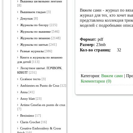
Вышивка шелковыми лентами
[8]
Вяжем сами - журнал по вяз
Вышиваем гладью
[3]
журнал для тех, кто хочет в
Декупаж
[8]
представлена коллекция трик
моделей с подробными описа
Журналы по бисеру
[225]
Журналы по вышивке
[546]
Журналы по вязанию
[2148]
Формат:
pdf
Размер:
23mb
Журналы по шитью
[241]
Кол-во страниц:
Разные журналы
[386]
Книги и журналы по вязанию
для детей
[113]
Лоскутное шитьё. ПЭЧВОРК.
КВИЛТ
[231]
Категория:
Вяжем сами
| Про
Солёное тесто
[3]
Комментарии (0)
Ambientes en Punto de Cruz
[12]
Anna
[41]
Anny blatt
[23]
Artime Cenefas en punto de cruz
[7]
Benissimo
[17]
Clarin Crochet
[16]
Creative Embroidery & Cross
Stitch
[10]