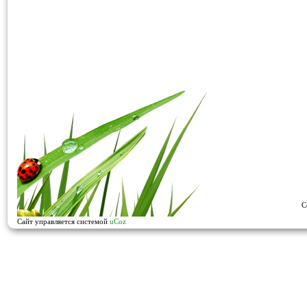
C
Сайт управляется системой
uCoz