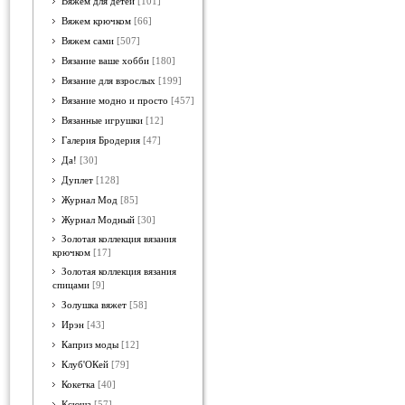
Вяжем для детей
[101]
Вяжем крючком
[66]
Вяжем сами
[507]
Вязание ваше хобби
[180]
Вязание для взрослых
[199]
Вязание модно и просто
[457]
Вязанные игрушки
[12]
Галерия Бродерия
[47]
Да!
[30]
Дуплет
[128]
Журнал Мод
[85]
Журнал Модный
[30]
Золотая коллекция вязания
крючком
[17]
Золотая коллекция вязания
спицами
[9]
Золушка вяжет
[58]
Ирэн
[43]
Каприз моды
[12]
Клуб'ОКей
[79]
Кокетка
[40]
Ксюша
[57]