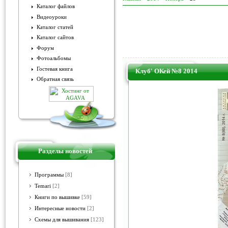
Каталог файлов
Видеоуроки
Каталог статей
Каталог сайтов
Форум
Фотоальбомы
Гостевая книга
Клуб' ОКей №8 2014
Обратная связь
Разделы новостей
Программы
[8]
Temari
[2]
Книги по вышивке
[59]
Интересные новости
[2]
Схемы для вышивания
[123]