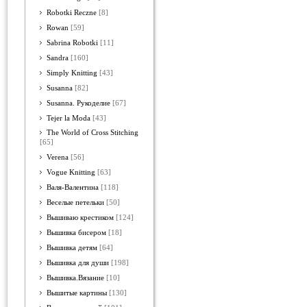
Robotki Reczne
[8]
Rowan
[59]
Sabrina Robotki
[11]
Sandra
[160]
Simply Knitting
[43]
Susanna
[82]
Susanna. Рукоделие
[67]
Tejer la Moda
[43]
The World of Cross Stitching
[65]
Verena
[56]
Vogue Knitting
[63]
Валя-Валентина
[118]
Веселые петельки
[50]
Вышиваю крестиком
[124]
Вышивка бисером
[18]
Вышивка детям
[64]
Вышивка для души
[198]
Вышивка.Вязание
[10]
Вышитые картины
[130]