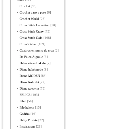
Crochet
[93]
Crochet paso a paso
[6]
Crochet World
[26]
Cross Stitch Collection
[78]
Cross Stitch Crazy
[73]
Cross Stitch Gold
[108]
CrossStitcher
[109]
Cuadros en punto de cruz
[2]
De Fil en Aiguille
[3]
Dekoratives Hakeln
[7]
Diana hakelmode
[9]
Diana MODEN
[83]
Diana Robotki
[22]
Diana креатив
[75]
FELICE
[103]
Filati
[56]
Filethakeln
[15]
Gedifra
[16]
Hafty Polskie
[32]
Inspirations
[21]