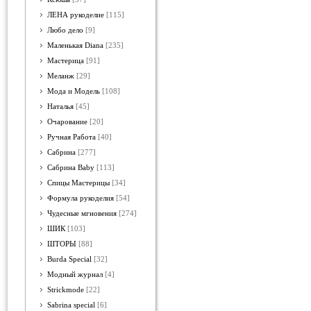
ЛЕНА рукоделие
[115]
Любо дело
[9]
Маленькая Diana
[235]
Мастерица
[91]
Меланж
[29]
Мода и Модель
[108]
Наталья
[45]
Очарование
[20]
Ручная Работа
[40]
Сабрина
[277]
Сабрина Baby
[113]
Спицы Мастерицы
[34]
Формула рукоделия
[54]
Чудесные мгновения
[274]
ШИК
[103]
ШТОРЫ
[88]
Burda Special
[32]
Модный журнал
[4]
Strickmode
[22]
Sabrina special
[6]