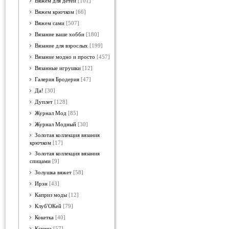
Вяжем для детей
[101]
Вяжем крючком
[66]
Вяжем сами
[507]
Вязание ваше хобби
[180]
Вязание для взрослых
[199]
Вязание модно и просто
[457]
Вязанные игрушки
[12]
Галерия Бродерия
[47]
Да!
[30]
Дуплет
[128]
Журнал Мод
[85]
Журнал Модный
[30]
Золотая коллекция вязания
крючком
[17]
Золотая коллекция вязания
спицами
[9]
Золушка вяжет
[58]
Ирэн
[43]
Каприз моды
[12]
Клуб'ОКей
[79]
Кокетка
[40]
Ксюша
[57]