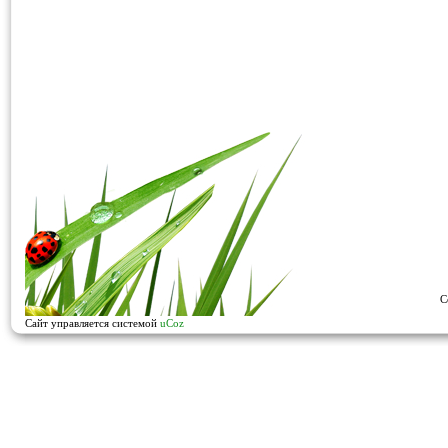
C
Сайт управляется системой
uCoz