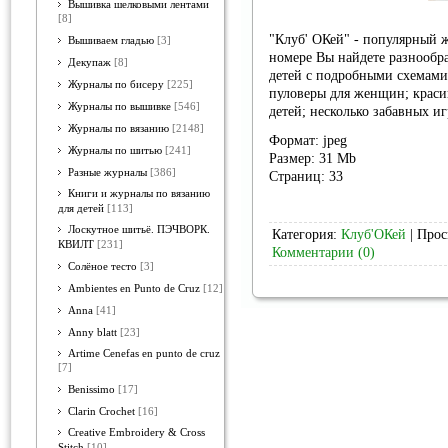
Вышивка шелковыми лентами
[8]
"Клуб' ОКей" - популярный 
Вышиваем гладью
[3]
номере Вы найдете разнообр
Декупаж
[8]
детей с подробными схемами
Журналы по бисеру
[225]
пуловеры для женщин; красив
Журналы по вышивке
[546]
детей; несколько забавных и
Журналы по вязанию
[2148]
Формат: jpeg
Журналы по шитью
[241]
Размер: 31 Mb
Разные журналы
[386]
Страниц: 33
Книги и журналы по вязанию
для детей
[113]
Лоскутное шитьё. ПЭЧВОРК.
Категория:
Клуб'ОКей
| Прос
КВИЛТ
[231]
Комментарии (0)
Солёное тесто
[3]
Ambientes en Punto de Cruz
[12]
Anna
[41]
Anny blatt
[23]
Artime Cenefas en punto de cruz
[7]
Benissimo
[17]
Clarin Crochet
[16]
Creative Embroidery & Cross
Stitch
[10]