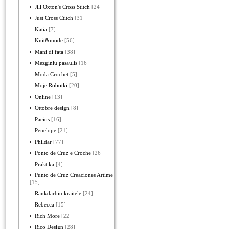
Jill Oxton's Cross Stitch
[24]
Just Cross Ctitch
[31]
Katia
[7]
Knit&mode
[56]
Mani di fata
[38]
Mezginiu pasaulis
[16]
Moda Crochet
[5]
Moje Robotki
[20]
Online
[13]
Ottobre design
[8]
Pacios
[16]
Penelope
[21]
Phildar
[77]
Ponto de Cruz e Croche
[26]
Praktika
[4]
Punto de Cruz Creaciones Artime
[15]
Rankdarbiu kraitele
[24]
Rebecca
[15]
Rich More
[22]
Rico Design
[28]