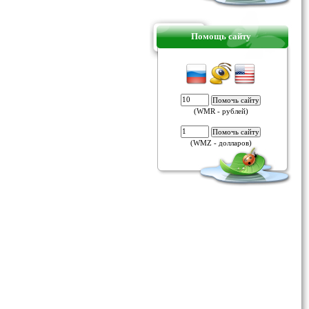
Помощь сайту
(WMR - рублей)
(WMZ - долларов)