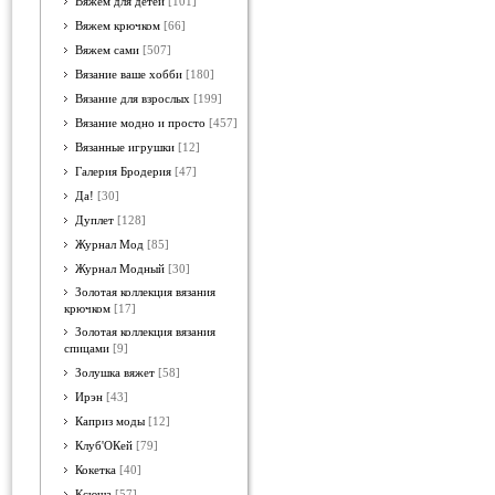
Вяжем для детей
[101]
Вяжем крючком
[66]
Вяжем сами
[507]
Вязание ваше хобби
[180]
Вязание для взрослых
[199]
Вязание модно и просто
[457]
Вязанные игрушки
[12]
Галерия Бродерия
[47]
Да!
[30]
Дуплет
[128]
Журнал Мод
[85]
Журнал Модный
[30]
Золотая коллекция вязания
крючком
[17]
Золотая коллекция вязания
спицами
[9]
Золушка вяжет
[58]
Ирэн
[43]
Каприз моды
[12]
Клуб'ОКей
[79]
Кокетка
[40]
Ксюша
[57]