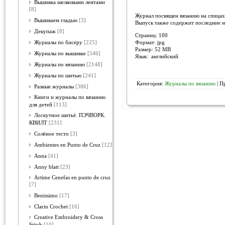
Вышивка шелковыми лентами
[8]
Журнал посвящен вязанию на спицах.
Вышиваем гладью
[3]
Выпуск также содержит последние но
Декупаж
[8]
Страниц: 100
Формат: jpg
Журналы по бисеру
[225]
Размер: 52 MB
Журналы по вышивке
[546]
Язык: английский
Журналы по вязанию
[2148]
Журналы по шитью
[241]
Категория:
Журналы по вязанию
| П
Разные журналы
[386]
Книги и журналы по вязанию
для детей
[113]
Лоскутное шитьё. ПЭЧВОРК.
КВИЛТ
[231]
Солёное тесто
[3]
Ambientes en Punto de Cruz
[12]
Anna
[41]
Anny blatt
[23]
Artime Cenefas en punto de cruz
[7]
Benissimo
[17]
Clarin Crochet
[16]
Creative Embroidery & Cross
Stitch
[10]