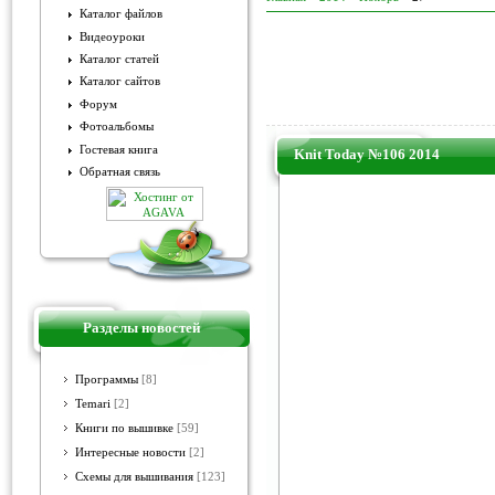
Каталог файлов
Видеоуроки
Каталог статей
Каталог сайтов
Форум
Фотоальбомы
Гостевая книга
Knit Today №106 2014
Обратная связь
Разделы новостей
Программы
[8]
Temari
[2]
Книги по вышивке
[59]
Интересные новости
[2]
Схемы для вышивания
[123]