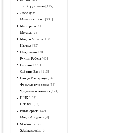
ЛЕНА рукоделие
[115]
Любо дело
[9]
Маленькая Diana
[235]
Мастерица
[91]
Меланж
[29]
Мода и Модель
[108]
Наталья
[45]
Очарование
[20]
Ручная Работа
[40]
Сабрина
[277]
Сабрина Baby
[113]
Спицы Мастерицы
[34]
Формула рукоделия
[54]
Чудесные мгновения
[274]
ШИК
[103]
ШТОРЫ
[88]
Burda Special
[32]
Модный журнал
[4]
Strickmode
[22]
Sabrina special
[6]