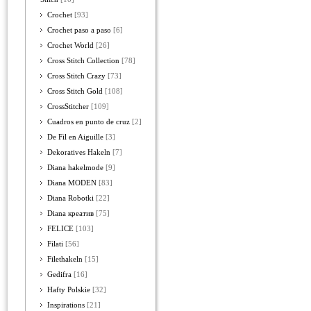
Crochet
[93]
Crochet paso a paso
[6]
Crochet World
[26]
Cross Stitch Collection
[78]
Cross Stitch Crazy
[73]
Cross Stitch Gold
[108]
CrossStitcher
[109]
Cuadros en punto de cruz
[2]
De Fil en Aiguille
[3]
Dekoratives Hakeln
[7]
Diana hakelmode
[9]
Diana MODEN
[83]
Diana Robotki
[22]
Diana креатив
[75]
FELICE
[103]
Filati
[56]
Filethakeln
[15]
Gedifra
[16]
Hafty Polskie
[32]
Inspirations
[21]