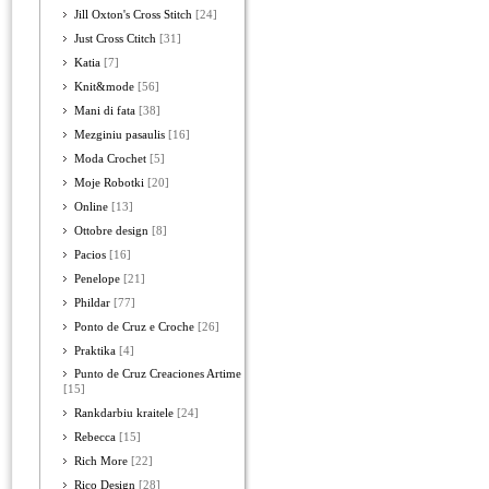
Jill Oxton's Cross Stitch
[24]
Just Cross Ctitch
[31]
Katia
[7]
Knit&mode
[56]
Mani di fata
[38]
Mezginiu pasaulis
[16]
Moda Crochet
[5]
Moje Robotki
[20]
Online
[13]
Ottobre design
[8]
Pacios
[16]
Penelope
[21]
Phildar
[77]
Ponto de Cruz e Croche
[26]
Praktika
[4]
Punto de Cruz Creaciones Artime
[15]
Rankdarbiu kraitele
[24]
Rebecca
[15]
Rich More
[22]
Rico Design
[28]