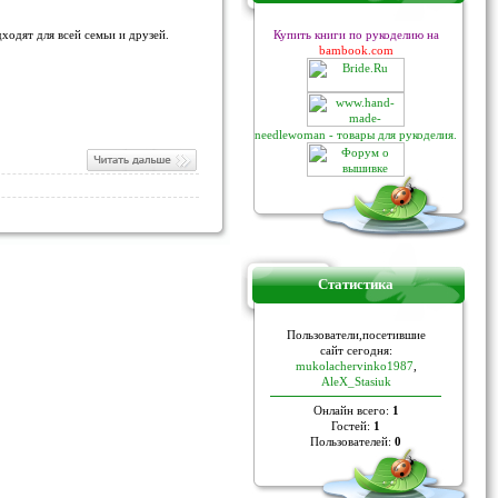
ходят для всей семьи и друзей.
Купить книги по рукоделию на
bambook.com
needlewoman - товары для рукоделия.
Статистика
Пoльзoвaтели,пoceтившие
caйт ceгoдня:
mukolachervinko1987
,
AleX_Stasiuk
Онлайн всего:
1
Гостей:
1
Пользователей:
0