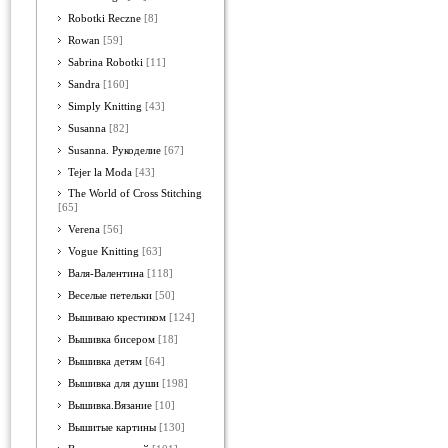
Robotki Reczne
[8]
Rowan
[59]
Sabrina Robotki
[11]
Sandra
[160]
Simply Knitting
[43]
Susanna
[82]
Susanna. Рукоделие
[67]
Tejer la Moda
[43]
The World of Cross Stitching
[65]
Verena
[56]
Vogue Knitting
[63]
Валя-Валентина
[118]
Веселые петельки
[50]
Вышиваю крестиком
[124]
Вышивка бисером
[18]
Вышивка детям
[64]
Вышивка для души
[198]
Вышивка.Вязание
[10]
Вышитые картины
[130]