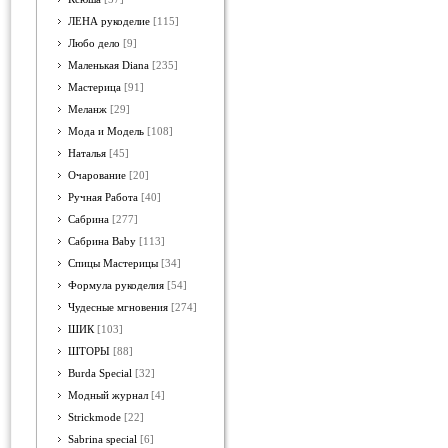
ЛЕНА рукоделие
[115]
Любо дело
[9]
Маленькая Diana
[235]
Мастерица
[91]
Меланж
[29]
Мода и Модель
[108]
Наталья
[45]
Очарование
[20]
Ручная Работа
[40]
Сабрина
[277]
Сабрина Baby
[113]
Спицы Мастерицы
[34]
Формула рукоделия
[54]
Чудесные мгновения
[274]
ШИК
[103]
ШТОРЫ
[88]
Burda Special
[32]
Модный журнал
[4]
Strickmode
[22]
Sabrina special
[6]