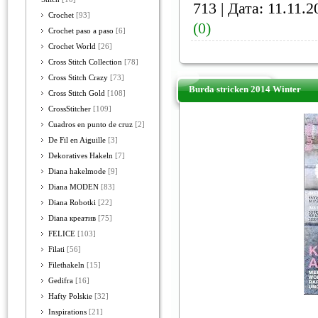
713 | Дата:
11.11.2
Crochet
[93]
(0)
Crochet paso a paso
[6]
Crochet World
[26]
Cross Stitch Collection
[78]
Cross Stitch Crazy
[73]
Burda stricken 2014 Winter
Cross Stitch Gold
[108]
CrossStitcher
[109]
Cuadros en punto de cruz
[2]
De Fil en Aiguille
[3]
Dekoratives Hakeln
[7]
Diana hakelmode
[9]
Diana MODEN
[83]
Diana Robotki
[22]
Diana креатив
[75]
FELICE
[103]
Filati
[56]
Filethakeln
[15]
Gedifra
[16]
Hafty Polskie
[32]
Inspirations
[21]