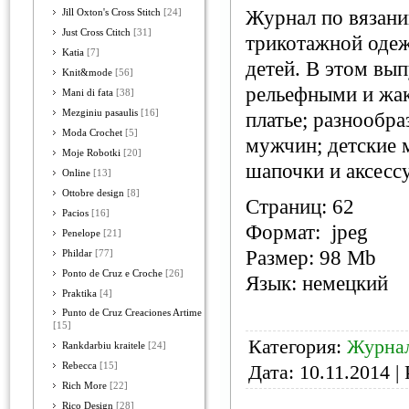
Журнал по вязани
Jill Oxton's Cross Stitch
[24]
Just Cross Ctitch
[31]
трикотажной одеж
Katia
[7]
детей. В этом вып
Knit&mode
[56]
рельефными и жак
Mani di fata
[38]
Mezginiu pasaulis
[16]
платье; разнообр
Moda Crochet
[5]
мужчин; детские 
Moje Robotki
[20]
шапочки и аксесс
Online
[13]
Ottobre design
[8]
Страниц: 62
Pacios
[16]
Формат: jpeg
Penelope
[21]
Размер: 98 Mb
Phildar
[77]
Ponto de Cruz e Croche
[26]
Язык: немецкий
Praktika
[4]
Punto de Cruz Creaciones Artime
[15]
Категория:
Журнал
Rankdarbiu kraitele
[24]
Rebecca
[15]
Дата:
10.11.2014
| 
Rich More
[22]
Rico Design
[28]