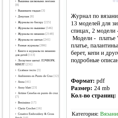
Вышивка шелковыми лентами
[8]
Вышиваем гладью
[3]
Журнал по вязан
Декупаж
[8]
13 моделей для зи
Журналы по бисеру
[225]
Журналы по вышивке
[546]
спицах, 2 модели
Журналы по вязанию
[2148]
Модели - платье 
Журналы по шитью
[241]
платье, палантины
Разные журналы
[386]
Книги и журналы по вязанию
берет, кепи и дру
для детей
[113]
подробные описан
Лоскутное шитьё. ПЭЧВОРК.
КВИЛТ
[231]
Солёное тесто
[3]
Ambientes en Punto de Cruz
[12]
Формат:
pdf
Anna
[41]
Размер:
24 mb
Anny blatt
[23]
Artime Cenefas en punto de cruz
Кол-во страниц:
[7]
Benissimo
[17]
Clarin Crochet
[16]
Категория:
Вязани
Creative Embroidery & Cross
Stitch
[10]