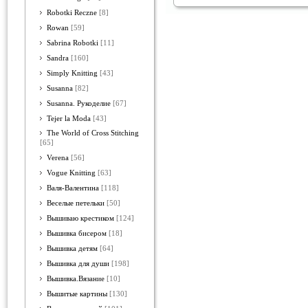
Robotki Reczne
[8]
Rowan
[59]
Sabrina Robotki
[11]
Sandra
[160]
Simply Knitting
[43]
Susanna
[82]
Susanna. Рукоделие
[67]
Tejer la Moda
[43]
The World of Cross Stitching
[65]
Verena
[56]
Vogue Knitting
[63]
Валя-Валентина
[118]
Веселые петельки
[50]
Вышиваю крестиком
[124]
Вышивка бисером
[18]
Вышивка детям
[64]
Вышивка для души
[198]
Вышивка.Вязание
[10]
Вышитые картины
[130]