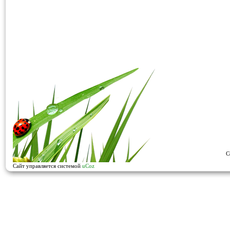
C
Сайт управляется системой
uCoz