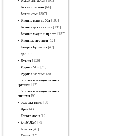
Вяжем для детей
[101]
Вяжем крючком
[66]
Вяжем сами
[507]
Вязание ваше хобби
[180]
Вязание для взрослых
[199]
Вязание модно и просто
[457]
Вязанные игрушки
[12]
Галерия Бродерия
[47]
Да!
[30]
Дуплет
[128]
Журнал Мод
[85]
Журнал Модный
[30]
Золотая коллекция вязания
крючком
[17]
Золотая коллекция вязания
спицами
[9]
Золушка вяжет
[58]
Ирэн
[43]
Каприз моды
[12]
Клуб'ОКей
[79]
Кокетка
[40]
Ксюша
[57]