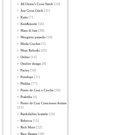
Jill Oxton's Cross Stitch
[24]
Just Cross Ctitch
[31]
Katia
[7]
Knit&mode
[56]
Mani di fata
[38]
Mezginiu pasaulis
[16]
Moda Crochet
[5]
Moje Robotki
[20]
Online
[13]
Ottobre design
[8]
Pacios
[16]
Penelope
[21]
Phildar
[77]
Ponto de Cruz e Croche
[26]
Praktika
[4]
Punto de Cruz Creaciones Artime
[15]
Rankdarbiu kraitele
[24]
Rebecca
[15]
Rich More
[22]
Rico Design
[28]