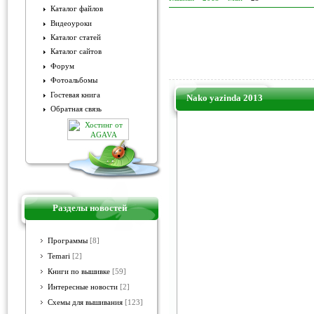
Каталог файлов
Видеоуроки
Каталог статей
Каталог сайтов
Форум
Фотоальбомы
Гостевая книга
Nako yazinda 2013
Обратная связь
Разделы новостей
Программы
[8]
Temari
[2]
Книги по вышивке
[59]
Интересные новости
[2]
Схемы для вышивания
[123]