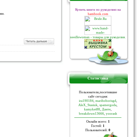
Купить книги по рукоделию на
ми.
bambook.com
needlewoman - товары для рукоделия.
Статистика
Пoльзoвaтели,пoceтившие
caйт ceгoдня:
ira190184
,
mariboborisgd
,
AleX_Stasiuk
,
spamergoda
,
kamyket88
,
Данте
,
breakdown13666
,
yoorash
Онлайн всего:
1
Гостей:
1
Пользователей:
0