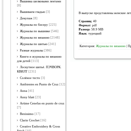
Вышивка шелковыми лентами
[8]
Вышиваем гладью
[3]
В выпуске представлены женские ле
Декупаж
[8]
Страниц
: 40
Журналы по бисеру
[225]
Формат
: pdf
Размер:
58.9 MB
Журналы по вышивке
[546]
Язык
: турецкий
Журналы по вязанию
[2148]
Журналы по шитью
[241]
Категория:
Журналы по вязанию
| П
Разные журналы
[386]
Книги и журналы по вязанию
для детей
[113]
Лоскутное шитьё. ПЭЧВОРК.
КВИЛТ
[231]
Солёное тесто
[3]
Ambientes en Punto de Cruz
[12]
Anna
[41]
Anny blatt
[23]
Artime Cenefas en punto de cruz
[7]
Benissimo
[17]
Clarin Crochet
[16]
Creative Embroidery & Cross
Stitch
[10]