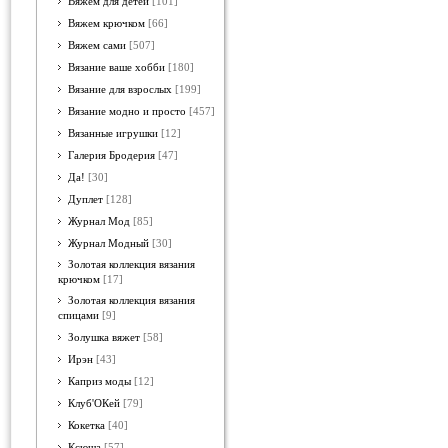
Вяжем для детей
[101]
Вяжем крючком
[66]
Вяжем сами
[507]
Вязание ваше хобби
[180]
Вязание для взрослых
[199]
Вязание модно и просто
[457]
Вязанные игрушки
[12]
Галерия Бродерия
[47]
Да!
[30]
Дуплет
[128]
Журнал Мод
[85]
Журнал Модный
[30]
Золотая коллекция вязания
крючком
[17]
Золотая коллекция вязания
спицами
[9]
Золушка вяжет
[58]
Ирэн
[43]
Каприз моды
[12]
Клуб'ОКей
[79]
Кокетка
[40]
Ксюша
[57]