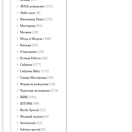
ЛЕНА рукоделие
[115]
Любо дело
[9]
Маленькая Diana
[235]
Мастерица
[91]
Меланж
[29]
Мода и Модель
[108]
Наталья
[45]
Очарование
[20]
Ручная Работа
[40]
Сабрина
[277]
Сабрина Baby
[113]
Спицы Мастерицы
[34]
Формула рукоделия
[54]
Чудесные мгновения
[274]
ШИК
[103]
ШТОРЫ
[88]
Burda Special
[32]
Модный журнал
[4]
Strickmode
[22]
Sabrina special
[6]