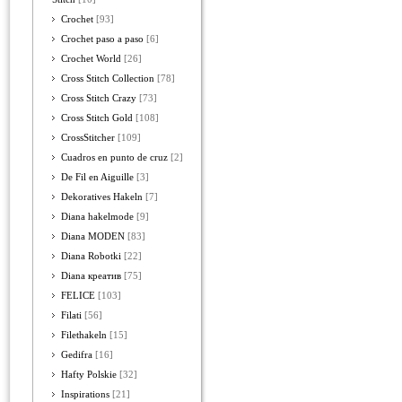
Crochet
[93]
Crochet paso a paso
[6]
Crochet World
[26]
Cross Stitch Collection
[78]
Cross Stitch Crazy
[73]
Cross Stitch Gold
[108]
CrossStitcher
[109]
Cuadros en punto de cruz
[2]
De Fil en Aiguille
[3]
Dekoratives Hakeln
[7]
Diana hakelmode
[9]
Diana MODEN
[83]
Diana Robotki
[22]
Diana креатив
[75]
FELICE
[103]
Filati
[56]
Filethakeln
[15]
Gedifra
[16]
Hafty Polskie
[32]
Inspirations
[21]