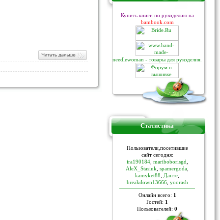
Купить книги по рукоделию на
bambook.com
needlewoman - товары для рукоделия.
Статистика
Пoльзoвaтели,пoceтившие
caйт ceгoдня:
ira190184
,
mariboborisgd
,
AleX_Stasiuk
,
spamergoda
,
kamyket88
,
Данте
,
breakdown13666
,
yoorash
Онлайн всего:
1
Гостей:
1
Пользователей:
0