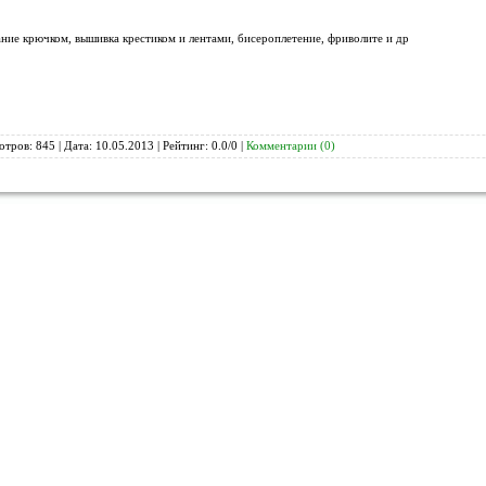
ние крючком, вышивка крестиком и лентами, бисероплетение, фриволите и др
отров: 845 | Дата:
10.05.2013
| Рейтинг: 0.0/0 |
Комментарии (0)