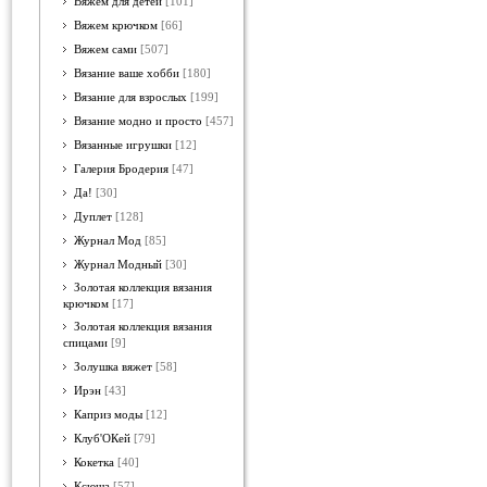
Вяжем для детей
[101]
Вяжем крючком
[66]
Вяжем сами
[507]
Вязание ваше хобби
[180]
Вязание для взрослых
[199]
Вязание модно и просто
[457]
Вязанные игрушки
[12]
Галерия Бродерия
[47]
Да!
[30]
Дуплет
[128]
Журнал Мод
[85]
Журнал Модный
[30]
Золотая коллекция вязания
крючком
[17]
Золотая коллекция вязания
спицами
[9]
Золушка вяжет
[58]
Ирэн
[43]
Каприз моды
[12]
Клуб'ОКей
[79]
Кокетка
[40]
Ксюша
[57]