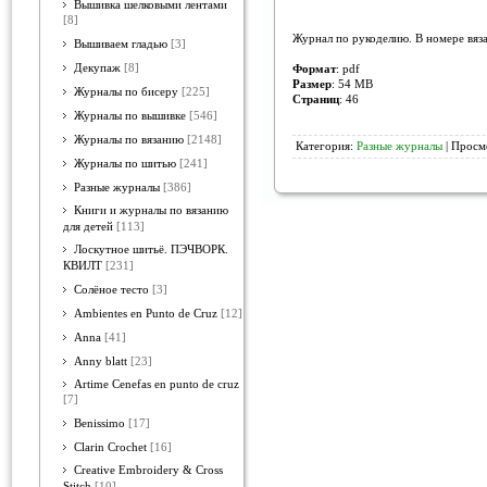
Вышивка шелковыми лентами
[8]
Журнал по рукоделию. В номере вяза
Вышиваем гладью
[3]
Декупаж
[8]
Формат
: pdf
Размер
: 54 MB
Журналы по бисеру
[225]
Страниц
: 46
Журналы по вышивке
[546]
Журналы по вязанию
[2148]
Категория:
Разные журналы
| Просм
Журналы по шитью
[241]
Разные журналы
[386]
Книги и журналы по вязанию
для детей
[113]
Лоскутное шитьё. ПЭЧВОРК.
КВИЛТ
[231]
Солёное тесто
[3]
Ambientes en Punto de Cruz
[12]
Anna
[41]
Anny blatt
[23]
Artime Cenefas en punto de cruz
[7]
Benissimo
[17]
Clarin Crochet
[16]
Creative Embroidery & Cross
Stitch
[10]