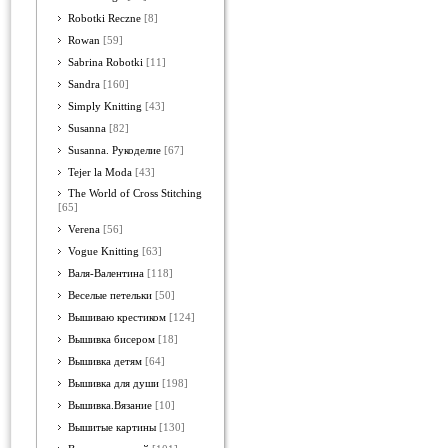
Robotki Reczne
[8]
Rowan
[59]
Sabrina Robotki
[11]
Sandra
[160]
Simply Knitting
[43]
Susanna
[82]
Susanna. Рукоделие
[67]
Tejer la Moda
[43]
The World of Cross Stitching
[65]
Verena
[56]
Vogue Knitting
[63]
Валя-Валентина
[118]
Веселые петельки
[50]
Вышиваю крестиком
[124]
Вышивка бисером
[18]
Вышивка детям
[64]
Вышивка для души
[198]
Вышивка.Вязание
[10]
Вышитые картины
[130]