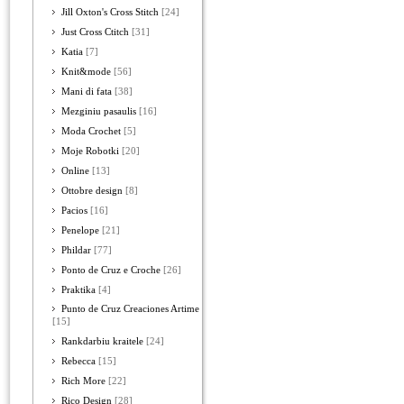
Jill Oxton's Cross Stitch
[24]
Just Cross Ctitch
[31]
Katia
[7]
Knit&mode
[56]
Mani di fata
[38]
Mezginiu pasaulis
[16]
Moda Crochet
[5]
Moje Robotki
[20]
Online
[13]
Ottobre design
[8]
Pacios
[16]
Penelope
[21]
Phildar
[77]
Ponto de Cruz e Croche
[26]
Praktika
[4]
Punto de Cruz Creaciones Artime
[15]
Rankdarbiu kraitele
[24]
Rebecca
[15]
Rich More
[22]
Rico Design
[28]