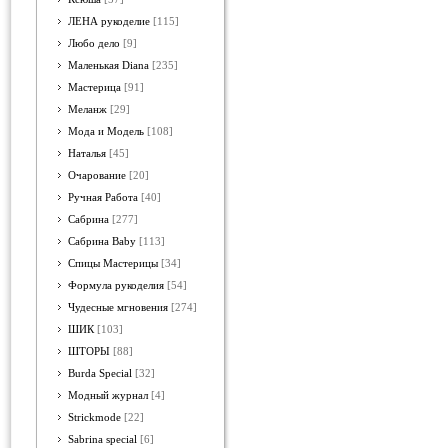
ЛЕНА рукоделие
[115]
Любо дело
[9]
Маленькая Diana
[235]
Мастерица
[91]
Меланж
[29]
Мода и Модель
[108]
Наталья
[45]
Очарование
[20]
Ручная Работа
[40]
Сабрина
[277]
Сабрина Baby
[113]
Спицы Мастерицы
[34]
Формула рукоделия
[54]
Чудесные мгновения
[274]
ШИК
[103]
ШТОРЫ
[88]
Burda Special
[32]
Модный журнал
[4]
Strickmode
[22]
Sabrina special
[6]