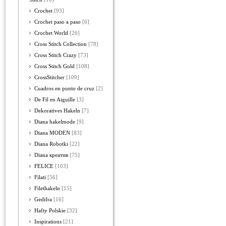
Crochet
[93]
Crochet paso a paso
[6]
Crochet World
[26]
Cross Stitch Collection
[78]
Cross Stitch Crazy
[73]
Cross Stitch Gold
[108]
CrossStitcher
[109]
Cuadros en punto de cruz
[2]
De Fil en Aiguille
[3]
Dekoratives Hakeln
[7]
Diana hakelmode
[9]
Diana MODEN
[83]
Diana Robotki
[22]
Diana креатив
[75]
FELICE
[103]
Filati
[56]
Filethakeln
[15]
Gedifra
[16]
Hafty Polskie
[32]
Inspirations
[21]