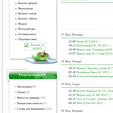
Каталог файлов
Видеоуроки
Каталог статей
Каталог сайтов
Форум
Фотоальбомы
Гостевая книга
31 Мая, Пятница
Обратная связь
22:00
Sandra № 6 2013
(0)
18:21
Hobbyhandig № 159 2011
(0)
14:46
Вяжем cами. Спецвыпуск №9
13:07
Вяжем сами № 11 (май 2013)
30 Мая, Четверг
18:25
Вязание. Красиво и легко № 
03:38
Маленькая Diana №7 2013
(0)
Разделы новостей
03:34
Золотая коллекция вязания к
29 Мая, Среда
Программы
[8]
22:28
Knitters Magazine № 111, Su
Temari
[2]
22:25
Журнал мод № 566 2013
(0)
Книги по вышивке
[59]
04:11
Love of Crochet - Summer 20
04:10
Mani di fata №6 2013
Интересные новости
[2]
(0)
Схемы для вышивания
[123]
28 Мая, Вторник