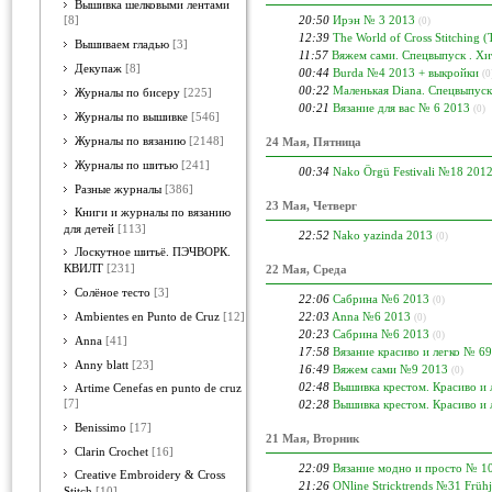
Вышивка шелковыми лентами
20:50
Ирэн № 3 2013
[8]
(0)
12:39
The World of Cross Stitchin
Вышиваем гладью
[3]
11:57
Вяжем сами. Спецвыпуск . Х
Декупаж
[8]
00:44
Burdа №4 2013 + выкройки
(0
00:22
Маленькая Diana. Спецвыпуск
Журналы по бисеру
[225]
00:21
Вязание для вас № 6 2013
(0)
Журналы по вышивке
[546]
Журналы по вязанию
[2148]
24 Мая, Пятница
Журналы по шитью
[241]
00:34
Nako Örgü Festivali №18 201
Разные журналы
[386]
23 Мая, Четверг
Книги и журналы по вязанию
для детей
[113]
22:52
Nako yazinda 2013
(0)
Лоскутное шитьё. ПЭЧВОРК.
КВИЛТ
[231]
22 Мая, Среда
Солёное тесто
[3]
22:06
Сабрина №6 2013
(0)
22:03
Anna №6 2013
Ambientes en Punto de Cruz
[12]
(0)
20:23
Сабрина №6 2013
(0)
Anna
[41]
17:58
Вязание красиво и легко № 6
Anny blatt
[23]
16:49
Вяжем cами №9 2013
(0)
02:48
Вышивка крестом. Красиво и 
Artime Cenefas en punto de cruz
[7]
02:28
Вышивка крестом. Красиво и 
Benissimo
[17]
21 Мая, Вторник
Clarin Crochet
[16]
22:09
Вязание модно и просто № 1
Creative Embroidery & Cross
21:26
ONline Stricktrends №31 Frü
Stitch
[10]