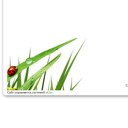
C
Сайт управляется системой
uCoz