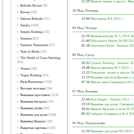
12:39
Вязание модно и просто. Вяж
Robotki Reczne
[8]
10 Мая, Пятница
Rowan
[59]
13:04
Мастерица №4 2013
Sabrina Robotki
[11]
(0)
Sandra
[160]
09 Мая, Четверг
Simply Knitting
[43]
22:26
Вязаная копилка № 5, 2013 Ле
Susanna
[82]
15:40
Dekoratives Hakeln №109 201
Susanna. Рукоделие
[67]
01:18
Interweave Knits - Summer 20
Tejer la Moda
[43]
08 Мая, Среда
The World of Cross Stitching
[65]
20:32
Creative Knitting - Summer 20
19:08
Вяжем крючком № 5 2013
(0)
Verena
[56]
13:25
Рукоделие: модно и просто №
Vogue Knitting
[63]
12:10
Вышивка крестом.Красиво и 
Валя-Валентина
[118]
07:36
Вяжем сами.Спецвыпуск №5 
Веселые петельки
[50]
07 Мая, Вторник
Вышиваю крестиком
[124]
22:04
Knit Simple - Holiday 2012
(0)
Вышивка бисером
[18]
19:19
Вышивка для души. Спецвып
Вышивка детям
[64]
18:01
Вязание.Красиво и легко № 6
09:32
Сабрина Спецвыпуск № 6 20
Вышивка для души
[198]
Вышивка.Вязание
[10]
06 Мая, Понедельник
Вышитые картины
[130]
12:30
Вышивка для души №9 2013
(