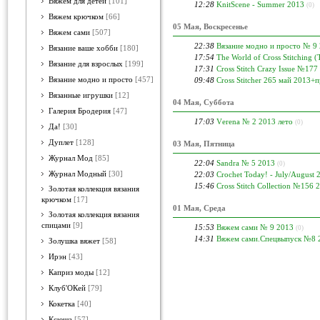
Вяжем для детей
[101]
12:28
KnitScene - Summer 2013
(0)
Вяжем крючком
[66]
05 Мая, Воскресенье
Вяжем сами
[507]
22:38
Вязание модно и просто № 9
Вязание ваше хобби
[180]
17:54
The World of Cross Stitching
Вязание для взрослых
[199]
17:31
Cross Stitch Crazy Issue №177
Вязание модно и просто
[457]
09:48
Cross Stitcher 265 май 2013
Вязанные игрушки
[12]
04 Мая, Суббота
Галерия Бродерия
[47]
17:03
Vеrеnа № 2 2013 лето
(0)
Да!
[30]
Дуплет
[128]
03 Мая, Пятница
Журнал Мод
[85]
22:04
Sandra № 5 2013
(0)
Журнал Модный
[30]
22:03
Crochet Today! - July/August 
15:46
Cross Stitch Collection №156 
Золотая коллекция вязания
крючком
[17]
01 Мая, Среда
Золотая коллекция вязания
спицами
[9]
15:53
Вяжем сами № 9 2013
(0)
14:31
Вяжем cами.Спецвыпуск №8 2
Золушка вяжет
[58]
Ирэн
[43]
Каприз моды
[12]
Клуб'ОКей
[79]
Кокетка
[40]
Ксюша
[57]