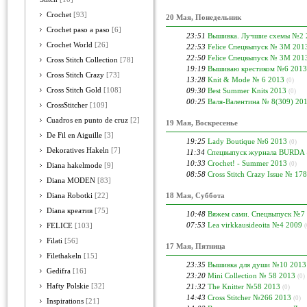
Crochet
[93]
20 Мая, Понедельник
Crochet paso a paso
[6]
23:51
Вышивка. Лучшие схемы №2 
Crochet World
[26]
22:53
Felice Спецвыпуск № 3М 201
22:50
Felice Спецвыпуск № 3М 201
Cross Stitch Collection
[78]
19:19
Вышиваю крестиком №6 2013
Cross Stitch Crazy
[73]
13:28
Knit & Mode № 6 2013
(0)
Cross Stitch Gold
[108]
09:30
Best Summer Knits 2013
(0)
00:25
Валя-Валентина № 8(309) 20
CrossStitcher
[109]
Cuadros en punto de cruz
[2]
19 Мая, Воскресенье
De Fil en Aiguille
[3]
19:25
Lady Boutique №6 2013
(0)
Dekoratives Hakeln
[7]
11:34
Спецвыпуск журнала BURDA
10:33
Crochet! - Summer 2013
(0)
Diana hakelmode
[9]
08:58
Cross Stitch Crazy Issue № 17
Diana MODEN
[83]
18 Мая, Суббота
Diana Robotki
[22]
Diana креатив
[75]
10:48
Вяжем сами. Спецвыпуск №7 
07:53
Lea virkkausideoita №4 2009
FELICE
[103]
(
Filati
[56]
17 Мая, Пятница
Filethakeln
[15]
23:35
Вышивка для души №10 2013
Gedifra
[16]
23:20
Mini Collection № 58 2013
(0)
Hafty Polskie
[32]
21:32
The Knitter №58 2013
(0)
14:43
Cross Stitcher №266 2013
(0)
Inspirations
[21]