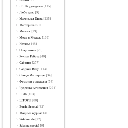
ЛЕНА рукоделие
[115]
Любо дело
[9]
Маленькая Diana
[235]
Мастерица
[91]
Меланж
[29]
Мода и Модель
[108]
Наталья
[45]
Очарование
[20]
Ручная Работа
[40]
Сабрина
[277]
Сабрина Baby
[113]
Спицы Мастерицы
[34]
Формула рукоделия
[54]
Чудесные мгновения
[274]
ШИК
[103]
ШТОРЫ
[88]
Burda Special
[32]
Модный журнал
[4]
Strickmode
[22]
Sabrina special
[6]