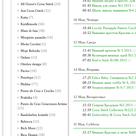
14:02
Вязание модно и просто. Для
Jill Oxton's Cross Stitch
[24]
01:43
Вяжем для семьи №5 2013
(0)
00:42
Шьем, вяжем, вышиваем №4 
Just Cross Ctitch
[31]
Katia
[7]
16 Мая, Четверг
Knit&mode
[56]
19:44
Lovely Pineapple Pattern Croc
Mani di fata
[38]
10:52
Вышивка крестом.Красиво и 
Mezginiu pasaulis
[16]
15 Мая, Среда
Moda Crochet
[5]
13:41
Вязаный креатив № 5 2013
Moje Robotki
[20]
(0)
09:36
Коллекция вязаных идей №5 
Online
[13]
07:02
Knit’n Style №186 2013
(0)
Ottobre design
[8]
14 Мая, Вторник
Pacios
[16]
Penelope
[21]
17:25
Felice Baby. Спецвыпуск №2 
08:23
Вязание ваше хобби № 6, 201
Phildar
[77]
07:49
Susanna вязание № 6-7 2013
(
Ponto de Cruz e Croche
[26]
12 Мая, Воскресенье
Praktika
[4]
Punto de Cruz Creaciones Artime
15:53
Галерия Бродерия №5 2013
(0
[15]
12:59
Cross Stitch Collection №222 
00:41
Embroidery & Cross Stitch Vo
Rankdarbiu kraitele
[24]
Rebecca
[15]
11 Мая, Суббота
Rich More
[22]
15:17
Вязание.Красиво и легко №68
Rico Design
[28]