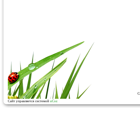
C
Сайт управляется системой
uCoz