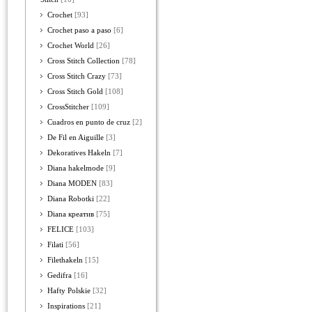
Crochet
[93]
Crochet paso a paso
[6]
Crochet World
[26]
Cross Stitch Collection
[78]
Cross Stitch Crazy
[73]
Cross Stitch Gold
[108]
CrossStitcher
[109]
Cuadros en punto de cruz
[2]
De Fil en Aiguille
[3]
Dekoratives Hakeln
[7]
Diana hakelmode
[9]
Diana MODEN
[83]
Diana Robotki
[22]
Diana креатив
[75]
FELICE
[103]
Filati
[56]
Filethakeln
[15]
Gedifra
[16]
Hafty Polskie
[32]
Inspirations
[21]