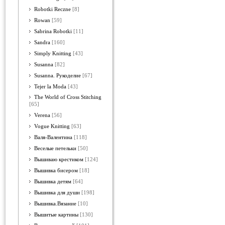
Robotki Reczne
[8]
Rowan
[59]
Sabrina Robotki
[11]
Sandra
[160]
Simply Knitting
[43]
Susanna
[82]
Susanna. Рукоделие
[67]
Tejer la Moda
[43]
The World of Cross Stitching
[65]
Verena
[56]
Vogue Knitting
[63]
Валя-Валентина
[118]
Веселые петельки
[50]
Вышиваю крестиком
[124]
Вышивка бисером
[18]
Вышивка детям
[64]
Вышивка для души
[198]
Вышивка.Вязание
[10]
Вышитые картины
[130]