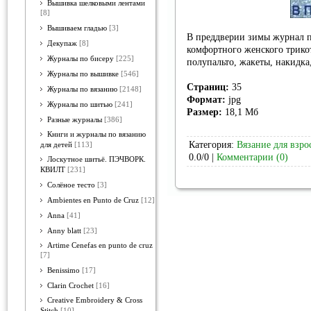
Вышивка шелковыми лентами
[8]
Вышиваем гладью
[3]
В преддверии зимы журнал п
Декупаж
[8]
комфортного женского трико
Журналы по бисеру
[225]
полупальто, жакеты, накидка,
Журналы по вышивке
[546]
Страниц:
35
Журналы по вязанию
[2148]
Формат:
jpg
Журналы по шитью
[241]
Размер:
18,1 Мб
Разные журналы
[386]
Книги и журналы по вязанию
Категория:
Вязание для взро
для детей
[113]
0.0/0 |
Комментарии (0)
Лоскутное шитьё. ПЭЧВОРК.
КВИЛТ
[231]
Солёное тесто
[3]
Ambientes en Punto de Cruz
[12]
Anna
[41]
Anny blatt
[23]
Artime Cenefas en punto de cruz
[7]
Benissimo
[17]
Clarin Crochet
[16]
Creative Embroidery & Cross
Stitch
[10]