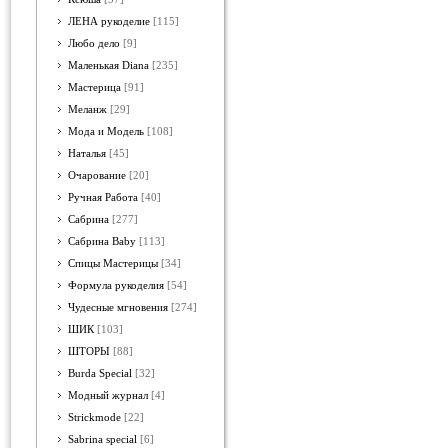
ЛЕНА рукоделие
[115]
Любо дело
[9]
Маленькая Diana
[235]
Мастерица
[91]
Меланж
[29]
Мода и Модель
[108]
Наталья
[45]
Очарование
[20]
Ручная Работа
[40]
Сабрина
[277]
Сабрина Baby
[113]
Спицы Мастерицы
[34]
Формула рукоделия
[54]
Чудесные мгновения
[274]
ШИК
[103]
ШТОРЫ
[88]
Burda Special
[32]
Модный журнал
[4]
Strickmode
[22]
Sabrina special
[6]