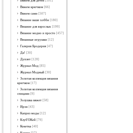
Вяжем для детей
[101]
Вяжем крючком
[66]
Вяжем сами
[507]
Вязание ваше хобби
[180]
Вязание для взрослых
[199]
Вязание модно и просто
[457]
Вязанные игрушки
[12]
Галерия Бродерия
[47]
Да!
[30]
Дуплет
[128]
Журнал Мод
[85]
Журнал Модный
[30]
Золотая коллекция вязания
крючком
[17]
Золотая коллекция вязания
спицами
[9]
Золушка вяжет
[58]
Ирэн
[43]
Каприз моды
[12]
Клуб'ОКей
[79]
Кокетка
[40]
Ксюша
[57]