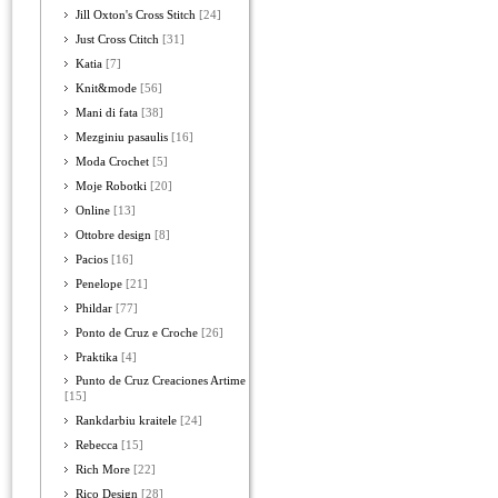
Jill Oxton's Cross Stitch
[24]
Just Cross Ctitch
[31]
Katia
[7]
Knit&mode
[56]
Mani di fata
[38]
Mezginiu pasaulis
[16]
Moda Crochet
[5]
Moje Robotki
[20]
Online
[13]
Ottobre design
[8]
Pacios
[16]
Penelope
[21]
Phildar
[77]
Ponto de Cruz e Croche
[26]
Praktika
[4]
Punto de Cruz Creaciones Artime
[15]
Rankdarbiu kraitele
[24]
Rebecca
[15]
Rich More
[22]
Rico Design
[28]