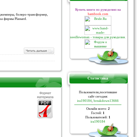
Купить книги по рукоделию на
bambook.com
 джемперы, болеро-трансформер,
а фирмы Plassard.
needlewoman - товары для рукоделия.
Статистика
Пoльзoвaтели,пoceтившие
caйт ceгoдня:
ira190184
,
breakdown13666
Онлайн всего:
2
Гостей:
1
Пользователей:
1
ira190184