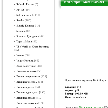
Knit Simple - Knits PLUS 2011
Robotki Reczne
[8]
Rowan
[59]
Sabrina Robotki
[11]
Sandra
[160]
Simply Knitting
[43]
Susanna
[82]
Susanna. Рукоделие
[67]
Tejer la Moda
[43]
The World of Cross Stitching
[65]
Verena
[56]
Vogue Knitting
[63]
Валя-Валентина
[118]
Веселые петельки
[50]
Вышиваю крестиком
[124]
Приложение к журналу Knit Simple.
Вышивка бисером
[18]
Страниц
: 142
Вышивка детям
[64]
Формат
:pdf
Вышивка для души
[198]
Размер
: 108.89 MB
Язык
: английский
Вышивка.Вязание
[10]
Вышитые картины
[130]
Категория:
Журналы по вязанию
| П