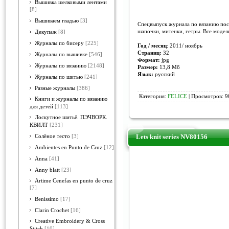
Вышивка шелковыми лентами
[8]
Вышиваем гладью
[3]
Спецвыпуск журнала по вязанию пос
шапочки, митенки, гетры. Все модел
Декупаж
[8]
Журналы по бисеру
[225]
Год / месяц
: 2011/ ноябрь
Страниц:
32
Журналы по вышивке
[546]
Формат:
jpg
Журналы по вязанию
[2148]
Размер:
13,8 Мб
Язык:
русский
Журналы по шитью
[241]
Разные журналы
[386]
Категория:
FELICE
| Просмотров: 9
Книги и журналы по вязанию
для детей
[113]
Лоскутное шитьё. ПЭЧВОРК.
КВИЛТ
[231]
Lets knit series NV80156
Солёное тесто
[3]
Ambientes en Punto de Cruz
[12]
Anna
[41]
Anny blatt
[23]
Artime Cenefas en punto de cruz
[7]
Benissimo
[17]
Clarin Crochet
[16]
Creative Embroidery & Cross
Stitch
[10]