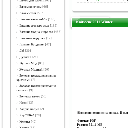
Вяжем для детей
[101]
Вяжем крючком
[66]
Вяжем сами
[507]
Вязание ваше хобби
[180]
Knitscene 2011 Winter
Вязание для взрослых
[199]
Вязание модно и просто
[457]
Вязанные игрушки
[12]
Галерия Бродерия
[47]
Да!
[30]
Дуплет
[128]
Журнал Мод
[85]
Журнал Модный
[30]
Золотая коллекция вязания
крючком
[17]
Золотая коллекция вязания
спицами
[9]
Золушка вяжет
[58]
Ирэн
[43]
Каприз моды
[12]
Журнал по вязанию на спицах. В вы
Клуб'ОКей
[79]
Формат
: PDF
Кокетка
[40]
Размер
: 52.11 MB
Ксюша
[57]