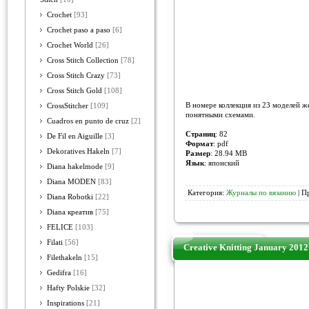
Crochet
[93]
Crochet paso a paso
[6]
Crochet World
[26]
Cross Stitch Collection
[78]
Cross Stitch Crazy
[73]
Cross Stitch Gold
[108]
В номере коллекция из 23 моделей ж
CrossStitcher
[109]
понятными схемами.
Cuadros en punto de cruz
[2]
Страниц
: 82
De Fil en Aiguille
[3]
Формат
: pdf
Dekoratives Hakeln
[7]
Размер
: 28.94 MB
Язык
: японский
Diana hakelmode
[9]
Diana MODEN
[83]
Категория:
Журналы по вязанию
| П
Diana Robotki
[22]
Diana креатив
[75]
FELICE
[103]
Filati
[56]
Creative Knitting January 2012
Filethakeln
[15]
Gedifra
[16]
Hafty Polskie
[32]
Inspirations
[21]