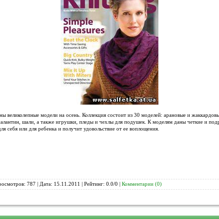
ы великолепные модели на осень. Коллекция состоит из 30 моделей: арановые и жаккардовы
палантин, шали, а также игрушки, пледы и чехлы для подушек. К моделям даны четкие и по
ля себя или для ребенка и получит удовольствие от ее воплощения.
росмотров: 787 | Дата:
15.11.2011
| Рейтинг: 0.0/0 |
Комментарии (0)