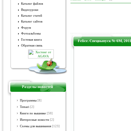
Каталог файлов
Видеоуроки
Каталог статей
Каталог сайтов
Форум
Фотоальбомы
Гостевая книга
Felice. Спецвыпуск № 6М, 201
Обратная связь
Разделы новостей
Программы
[8]
Temari
[2]
Книги по вышивке
[59]
Интересные новости
[2]
Схемы для вышивания
[123]