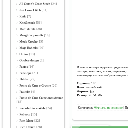
Jill Oxton's Cross Stitch
[24]
Just Cross Ctitch
[31]
Katia
[7]
Knit&mode
[56]
Mani di fata
[38]
Mezginiu pasaulis
[16]
Moda Crochet
[5]
Moje Robotki
[20]
Online
[13]
Ottobre design
[8]
Pacios
[16]
В новом номере журнала представлен
свитера, шапочки, носки, шарфики, 
Penelope
[21]
вязальщица сможет выбрать модель д
Phildar
[77]
Страниц:
100
Ponto de Cruz e Croche
[26]
Язык
: английский
Формат
: jpg
Praktika
[4]
Размер
: 76.51 Mb
Punto de Cruz Creaciones Artime
[15]
Категория:
Журналы по вязанию
| П
Rankdarbiu kraitele
[24]
Rebecca
[15]
Rich More
[22]
Rico Design
[28]