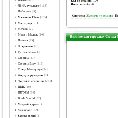
Кол-во страниц:
100
Язык
: английский
ЛЕНА рукоделие
[115]
Любо дело
[9]
Категория:
Журналы по вязанию
| П
Маленькая Diana
[235]
Мастерица
[91]
Меланж
[29]
Мода и Модель
[108]
Вязание для взрослых Спицы 
Наталья
[45]
Очарование
[20]
Ручная Работа
[40]
Сабрина
[277]
Сабрина Baby
[113]
Спицы Мастерицы
[34]
Формула рукоделия
[54]
Чудесные мгновения
[274]
ШИК
[103]
ШТОРЫ
[88]
Burda Special
[32]
Модный журнал
[4]
Strickmode
[22]
Sabrina special
[6]